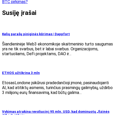
įrašų
BTC pirkimas?
Susiję įrašai
Kelių parašų piniginės kūrimas | Dappfort
Šiandieninėje Web3 ekonomikoje skaitmeninio turto saugumas
yra ne tik svarbus, bet ir labai svarbus. Organizacijoms,
startuoliams, DeFi projektams, DAO ir…
ETHOS užtikrina 3 mln
EtosasLondone įsikūrusi pradedančioji įmonė, pasinaudojanti
AI, kad atitiktų asmenis, turinčius prasmingų galimybių, uždirbo
3 milijonų eurų finansavimą, kad būtų galima…
Vykimas atrakina revoliucinį 95 mln. USD, kad dominuotų „fizinės