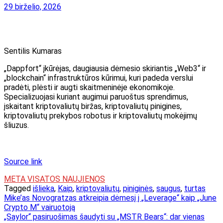
29 birželio, 2026
Sentilis Kumaras
„Dappfort“ įkūrėjas, daugiausia dėmesio skiriantis „Web3“ ir
„blockchain“ infrastruktūros kūrimui, kuri padeda verslui
pradėti, plėsti ir augti skaitmeninėje ekonomikoje.
Specializuojasi kuriant augimui paruoštus sprendimus,
įskaitant kriptovaliutų biržas, kriptovaliutų pinigines,
kriptovaliutų prekybos robotus ir kriptovaliutų mokėjimų
šliuzus.
Source link
META VISATOS NAUJIENOS
Tagged
išlieka
,
Kaip
,
kriptovaliutų
,
piniginės
,
saugus
,
turtas
Navigacija
Mike’as Novogratzas atkreipia dėmesį į „Leverage“ kaip „June
Crypto M“ vairuotoją
tarp
„Saylor“ pasiruošimas šaudyti su „MSTR Bears“: dar vienas