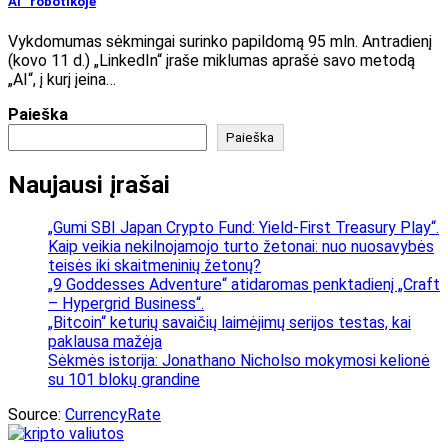
AI“ robotikoje
Vykdomumas sėkmingai surinko papildomą 95 mln. Antradienį
(kovo 11 d.) „LinkedIn“ įraše miklumas aprašė savo metodą
„AI“, į kurį įeina…
Paieška
Paieška
Naujausi įrašai
„Gumi SBI Japan Crypto Fund: Yield-First Treasury Play“.
Kaip veikia nekilnojamojo turto žetonai: nuo nuosavybės
teisės iki skaitmeninių žetonų?
„9 Goddesses Adventure“ atidaromas penktadienį „Craft
– Hypergrid Business“.
„Bitcoin“ keturių savaičių laimėjimų serijos testas, kai
paklausa mažėja
Sėkmės istorija: Jonathano Nicholso mokymosi kelionė
su 101 blokų grandine
Source:
CurrencyRate