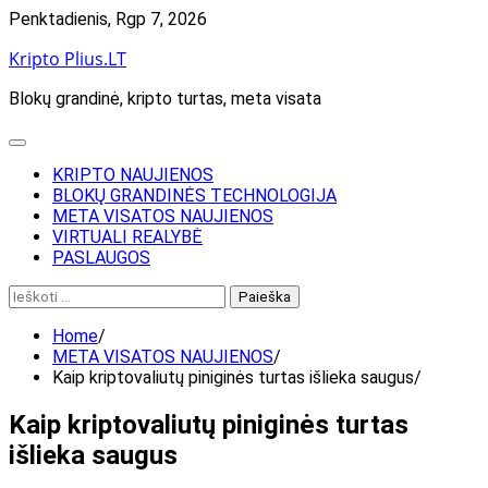
Skip
Penktadienis, Rgp 7, 2026
to
Kripto Plius.LT
content
Blokų grandinė, kripto turtas, meta visata
KRIPTO NAUJIENOS
BLOKŲ GRANDINĖS TECHNOLOGIJA
META VISATOS NAUJIENOS
VIRTUALI REALYBĖ
PASLAUGOS
Ieškoti:
Home
META VISATOS NAUJIENOS
Kaip kriptovaliutų piniginės turtas išlieka saugus
Kaip kriptovaliutų piniginės turtas
išlieka saugus