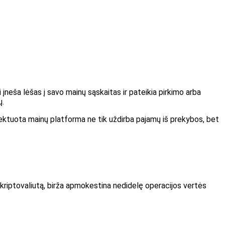
 įneša lėšas į savo mainų sąskaitas ir pateikia pirkimo arba
ų.
jektuota mainų platforma ne tik uždirba pajamų iš prekybos, bet
a kriptovaliutą, birža apmokestina nedidelę operacijos vertės