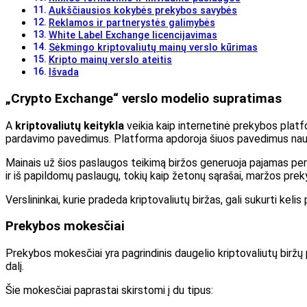
Aukščiausios kokybės prekybos savybės
Reklamos ir partnerystės galimybės
White Label Exchange licencijavimas
Sėkmingo kriptovaliutų mainų verslo kūrimas
Kripto mainų verslo ateitis
Išvada
„Crypto Exchange“ verslo modelio supratimas
A
kriptovaliutų keitykla
veikia kaip internetinė prekybos platfo
pardavimo pavedimus. Platforma apdoroja šiuos pavedimus naudo
Mainais už šios paslaugos teikimą biržos generuoja pajamas per 
ir iš papildomų paslaugų, tokių kaip žetonų sąrašai, maržos pre
Verslininkai, kurie pradeda kriptovaliutų biržas, gali sukurti keli
Prekybos mokesčiai
Prekybos mokesčiai yra pagrindinis daugelio kriptovaliutų biržų 
dalį.
Šie mokesčiai paprastai skirstomi į du tipus: