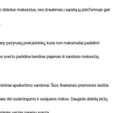
ti didelius mokesčius, nes įtraukimas į sąrašą jų platformoje gali
.
arp patyrusių prekybininkų, kurie nori maksimaliai padidinti
os svertu padidina bendras pajamas iš sandorio mokesčių.
latiniai apsikeitimo sandoriai. Šios finansinės priemonės leidžia
s dėl sudėtingumo ir susijusios rizikos. Daugelis didelių biržų
 didelės vertės pajamų srautą.