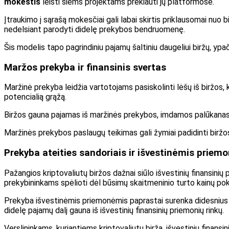
mokestis
leisti šiems projektams prekiauti jų platformose.
Įtraukimo į sąrašą mokesčiai gali labai skirtis priklausomai nuo b
nedelsiant parodyti didelę prekybos bendruomenę.
Šis modelis tapo pagrindiniu pajamų šaltiniu daugeliui biržų, ypač
Maržos prekyba ir finansinis svertas
Maržinė prekyba leidžia vartotojams pasiskolinti lėšų iš biržos, 
potencialią grąžą.
Biržos gauna pajamas iš maržinės prekybos, imdamos palūkanas 
Maržinės prekybos paslaugų teikimas gali žymiai padidinti birž
Prekyba ateities sandoriais ir išvestinėmis priem
Pažangios kriptovaliutų biržos dažnai siūlo išvestinių finansinių 
prekybininkams spėlioti dėl būsimų skaitmeninio turto kainų pok
Prekyba išvestinėmis priemonėmis paprastai surenka didesnius mok
didelę pajamų dalį gauna iš išvestinių finansinių priemonių rinkų.
Verslininkams, kuriantiems kriptovaliutų biržą, išvestinių finans