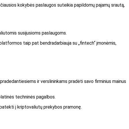
čiausios kokybės paslaugos suteikia papildomų pajamų srautą,
valiutomis susijusioms paslaugoms.
 platformos taip pat bendradarbiauja su „fintech“ įmonėmis,
pradedantiesiems ir verslininkams pradėti savo firminius mainus
uolatinės techninės pagalbos.
patekti į kriptovaliutų prekybos pramonę.