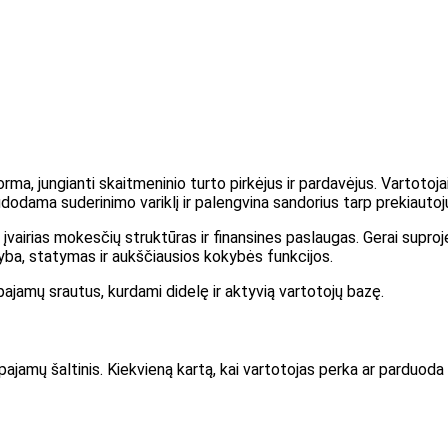
rma, jungianti skaitmeninio turto pirkėjus ir pardavėjus. Vartotojai
dama suderinimo variklį ir palengvina sandorius tarp prekiautoj
įvairias mokesčių struktūras ir finansines paslaugas. Gerai supro
kyba, statymas ir aukščiausios kokybės funkcijos.
s pajamų srautus, kurdami didelę ir aktyvią vartotojų bazę.
pajamų šaltinis. Kiekvieną kartą, kai vartotojas perka ar parduod