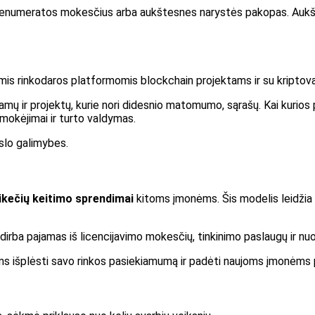
a prenumeratos mokesčius arba aukštesnes narystės pakopas. Aukš
gomis rinkodaros platformomis blockchain projektams ir su kripto
amų ir projektų, kurie nori didesnio matomumo, sąrašų. Kai kurios
mokėjimai ir turto valdymas.
slo galimybes.
tikečių keitimo sprendimai
kitoms įmonėms. Šis modelis leidžia 
ždirba pajamas iš licencijavimo mokesčių, tinkinimo paslaugų ir n
jams išplėsti savo rinkos pasiekiamumą ir padėti naujoms įmonėms 