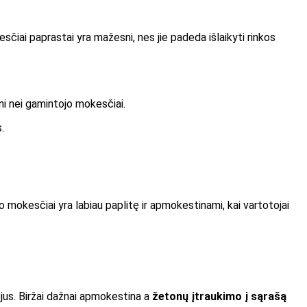
čiai paprastai yra mažesni, nes jie padeda išlaikyti rinkos
ni nei gamintojo mokesčiai.
.
mo mokesčiai yra labiau paplitę ir apmokestinami, kai vartotojai
tojus. Biržai dažnai apmokestina a
žetonų įtraukimo į sąrašą