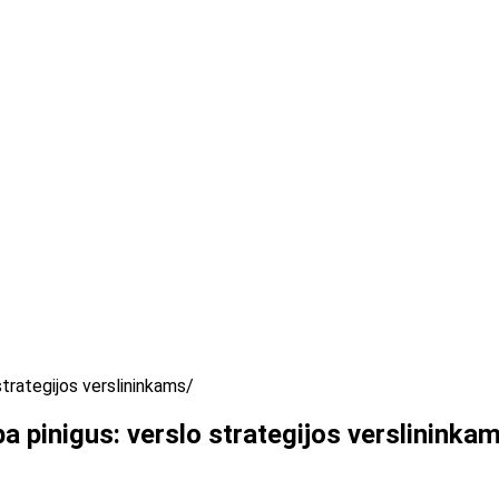
strategijos verslininkams
ba pinigus: verslo strategijos verslininka