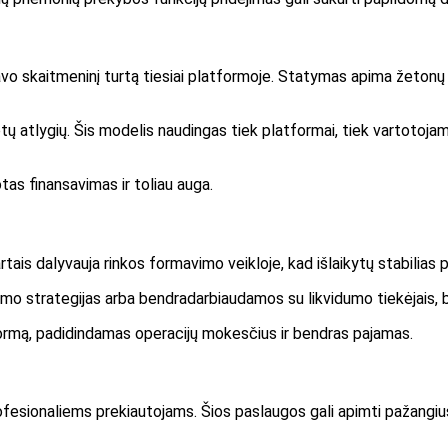
avo skaitmeninį turtą tiesiai platformoje. Statymas apima žetonų už
ptų atlygių. Šis modelis naudingas tiek platformai, tiek vartotojam
as finansavimas ir toliau auga.
rtais dalyvauja rinkos formavimo veikloje, kad išlaikytų stabilia
strategijas arba bendradarbiaudamos su likvidumo tiekėjais, birž
atformą, padidindamas operacijų mokesčius ir bendras pajamas.
fesionaliems prekiautojams. Šios paslaugos gali apimti pažangius 