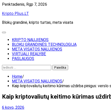
Skip
Penktadienis, Rgp 7, 2026
to
Kripto Plius.LT
content
Blokų grandinė, kripto turtas, meta visata
KRIPTO NAUJIENOS
BLOKŲ GRANDINĖS TECHNOLOGIJA
META VISATOS NAUJIENOS
VIRTUALI REALYBĖ
PASLAUGOS
Ieškoti:
Home
META VISATOS NAUJIENOS
Kaip kriptovaliutų keitimo kūrimas uždirba pinigus: verslo 
Kaip kriptovaliutų keitimo kūrimas uždir
6 kovo, 2026