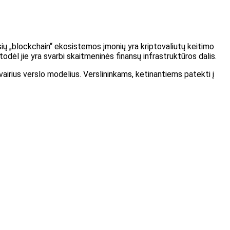
sių „blockchain“ ekosistemos įmonių yra kriptovaliutų keitimo
 todėl jie yra svarbi skaitmeninės finansų infrastruktūros dalis.
irius verslo modelius. Verslininkams, ketinantiems patekti į