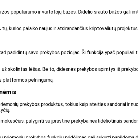
iržos populiarumo ir vartotojų bazės. Didelio srauto biržos gali im
 tų, kurios palaiko naujus ir atsirandančius kriptovaliutų projektus
kad padidintų savo prekybos pozicijas. Ši funkcija ypač populiari t
už skolintas lėšas. Be to, didesnės prekybos apimtys iš prekyb
os platformos pelningumą.
onėmis
priemonių prekybos produktus, tokius kaip ateities sandoriai ir nuo
yčių.
esčius, palyginti su įprastine prekyba neatidėliotinais sandoriai
inių priemonių prekybos funkcijų pridėjimas gali sukurti papildomą