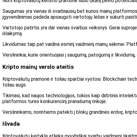
Nors kriptovaliutų keitimo pramonė siūlo didelį pelno potencialą
Saugumas yra vienas iš svarbiausių bet kurios mainų platformos a
įgyvendinimas padeda apsaugoti vartotojų lėšas ir sukurti pasiti
Vartotojo patirtis yra dar vienas svarbus veiksnys. Gerai suproj
išlaikymą.
Likvidumas taip pat vaidina esminį vaidmenį mainų sėkmei. Platfor
Verslininkai, kurie orientuojasi į saugumą, patogumą ir likvidumą,
Kripto mainų verslo ateitis
Kriptovaliutų pramonė ir toliau sparčiai vystosi. Blockchain tech
toliau augs.
Tikimasi, kad naujos technologijos, tokios kaip dirbtinis intelekt
platformos turės konkurencinį pranašumą rinkoje.
Verslininkams, norintiems patekti į blokų grandinės erdvę, kript
Išvada
Kriptovaliutų keitykla atlieka gyvybiškai svarbų vaidmenį skaitm