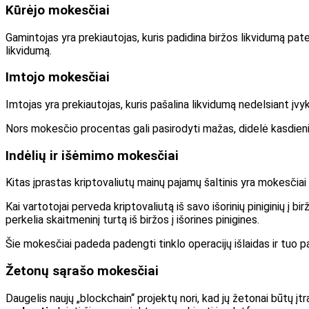
Kūrėjo mokesčiai
Gamintojas yra prekiautojas, kuris padidina biržos likvidumą pat
likvidumą.
Imtojo mokesčiai
Imtojas yra prekiautojas, kuris pašalina likvidumą nedelsiant į
Nors mokesčio procentas gali pasirodyti mažas, didelė kasdieni
Indėlių ir išėmimo mokesčiai
Kitas įprastas kriptovaliutų mainų pajamų šaltinis yra mokesčiai 
Kai vartotojai perveda kriptovaliutą iš savo išorinių piniginių į 
perkelia skaitmeninį turtą iš biržos į išorines pinigines.
Šie mokesčiai padeda padengti tinklo operacijų išlaidas ir tuo
Žetonų sąrašo mokesčiai
Daugelis naujų „blockchain“ projektų nori, kad jų žetonai būtų įt