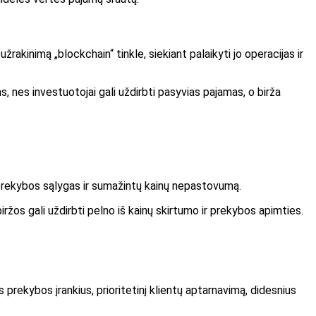
rakinimą „blockchain“ tinkle, siekiant palaikyti jo operacijas ir
s, nes investuotojai gali uždirbti pasyvias pajamas, o birža
s prekybos sąlygas ir sumažintų kainų nepastovumą.
os gali uždirbti pelno iš kainų skirtumo ir prekybos apimties.
prekybos įrankius, prioritetinį klientų aptarnavimą, didesnius