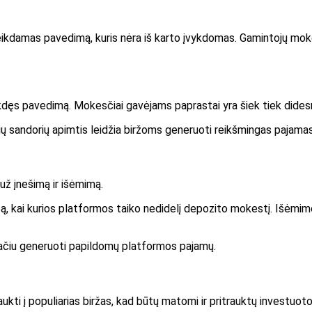
eikdamas pavedimą, kuris nėra iš karto įvykdomas. Gamintojų mokes
vykdęs pavedimą. Mokesčiai gavėjams paprastai yra šiek tiek dides
ų sandorių apimtis leidžia biržoms generuoti reikšmingas pajamas
už įnešimą ir išėmimą.
biržą, kai kurios platformos taiko nedidelį depozito mokestį. Išėmi
 pačiu generuoti papildomų platformos pajamų.
raukti į populiarias biržas, kad būtų matomi ir pritrauktų investuo