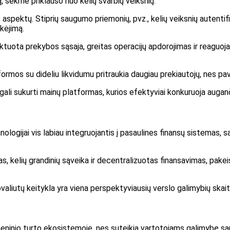
, sėkmė priklauso nuo kelių svarbių veiksnių.
spektų. Stiprių saugumo priemonių, pvz., kelių veiksnių autentifi
kėjimą.
ektuota prekybos sąsaja, greitas operacijų apdorojimas ir reaguoja
mos su dideliu likvidumu pritraukia daugiau prekiautojų, nes paved
 gali sukurti mainų platformas, kurios efektyviai konkuruoja auganč
nologijai vis labiau integruojantis į pasaulines finansų sistemas, 
as, kelių grandinių sąveika ir decentralizuotas finansavimas, pakeis 
ovaliutų keitykla yra viena perspektyviausių verslo galimybių ska
eninio turto ekosistemoje, nes suteikia vartotojams galimybę saug