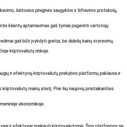
kavimo, šaltosios piniginės saugyklos ir šifravimo protokolų,
ntis klientų aptarnavimas gali žymiai pagerinti vartotojų
imai gali būti įvykdyti greitai, be didelių kainų svyravimų.
ioje kriptovaliutų rinkoje.
saugių ir efektyvių kriptovaliutų prekybos platformų paklausa ir
kriptovaliutų mainų ateitį. Prie šių naujovių prisitaikančios
itmeninėje ekonomikoje.
iai ir efektyviai prekiauti kriptovaliutomis. Šios platformos ne