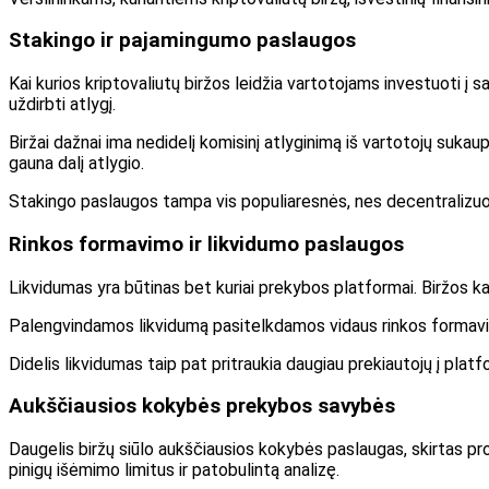
Stakingo ir pajamingumo paslaugos
Kai kurios kriptovaliutų biržos leidžia vartotojams investuoti į s
uždirbti atlygį.
Biržai dažnai ima nedidelį komisinį atlyginimą iš vartotojų sukau
gauna dalį atlygio.
Stakingo paslaugos tampa vis populiaresnės, nes decentralizuot
Rinkos formavimo ir likvidumo paslaugos
Likvidumas yra būtinas bet kuriai prekybos platformai. Biržos ka
Palengvindamos likvidumą pasitelkdamos vidaus rinkos formavimo 
Didelis likvidumas taip pat pritraukia daugiau prekiautojų į pl
Aukščiausios kokybės prekybos savybės
Daugelis biržų siūlo aukščiausios kokybės paslaugas, skirtas pro
pinigų išėmimo limitus ir patobulintą analizę.