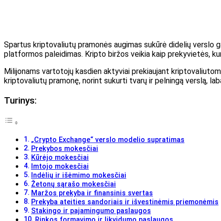
Spartus kriptovaliutų pramonės augimas sukūrė didelių verslo gal
platformos paleidimas. Kripto biržos veikia kaip prekyvietės, kurio
Milijonams vartotojų kasdien aktyviai prekiaujant kriptovaliuto
kriptovaliutų pramonę, norint sukurti tvarų ir pelningą verslą, lab
Turinys:
„Crypto Exchange“ verslo modelio supratimas
Prekybos mokesčiai
Kūrėjo mokesčiai
Imtojo mokesčiai
Indėlių ir išėmimo mokesčiai
Žetonų sąrašo mokesčiai
Maržos prekyba ir finansinis svertas
Prekyba ateities sandoriais ir išvestinėmis priemonėmis
Stakingo ir pajamingumo paslaugos
Rinkos formavimo ir likvidumo paslaugos