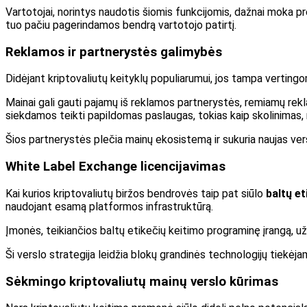
Vartotojai, norintys naudotis šiomis funkcijomis, dažnai mok
tuo pačiu pagerindamos bendrą vartotojo patirtį.
Reklamos ir partnerystės galimybės
Didėjant kriptovaliutų keityklų populiarumui, jos tampa vertin
Mainai gali gauti pajamų iš reklamos partnerystės, remiamų rekl
siekdamos teikti papildomas paslaugas, tokias kaip skolinimas, 
Šios partnerystės plečia mainų ekosistemą ir sukuria naujas ver
White Label Exchange licencijavimas
Kai kurios kriptovaliutų biržos bendrovės taip pat siūlo
baltų e
naudojant esamą platformos infrastruktūrą.
Įmonės, teikiančios baltų etikečių keitimo programinę įrangą, u
Ši verslo strategija leidžia blokų grandinės technologijų tiekė
Sėkmingo kriptovaliutų mainų verslo kūrimas