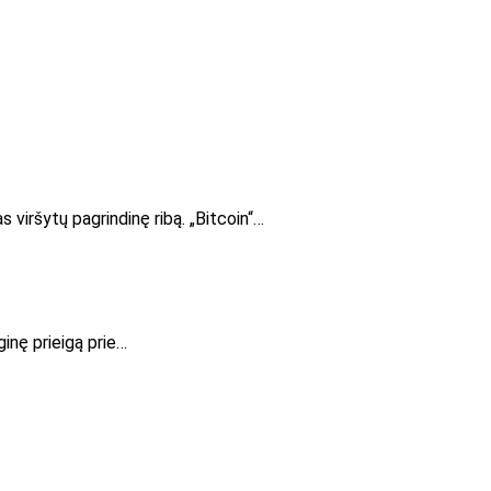
 viršytų pagrindinę ribą. „Bitcoin“…
inę prieigą prie…