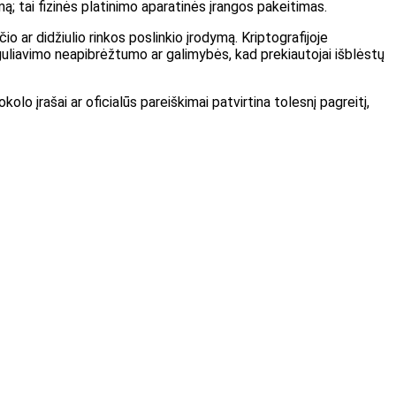
; tai fizinės platinimo aparatinės įrangos pakeitimas.
io ar didžiulio rinkos poslinkio įrodymą. Kriptografijoje
eguliavimo neapibrėžtumo ar galimybės, kad prekiautojai išblėstų
okolo įrašai ar oficialūs pareiškimai patvirtina tolesnį pagreitį,