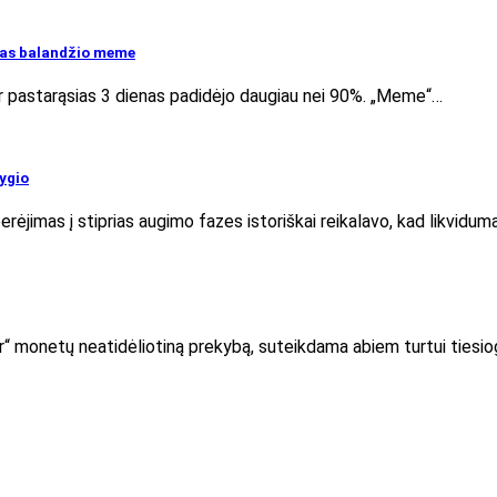
sias balandžio meme
 per pastarąsias 3 dienas padidėjo daugiau nei 90%. „Meme“…
lygio
ėjimas į stiprias augimo fazes istoriškai reikalavo, kad likvidumas
er“ monetų neatidėliotiną prekybą, suteikdama abiem turtui tiesiog