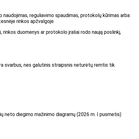
inklo naudojimas, reguliavimo spaudimas, protokolų kūrimas arba
tesnėje rinkos apžvalgoje.
i, rinkos duomenys ar protokolo įrašai rodo naują poslinkį,
ra svarbus, nes galutinis straipsnis neturėtų remtis tik
inių neto diegimo mažinimo diagramų (2026 m. I pusmetis)