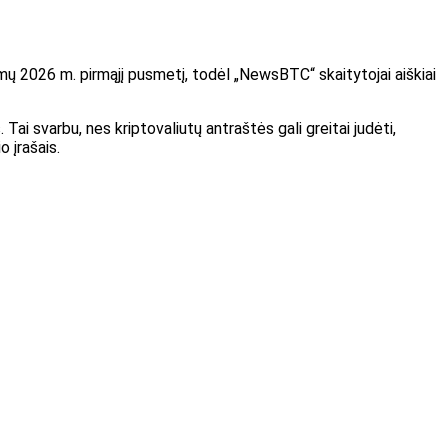
nimų 2026 m. pirmąjį pusmetį, todėl „NewsBTC“ skaitytojai aiškiai
Tai svarbu, nes kriptovaliutų antraštės gali greitai judėti,
 įrašais.