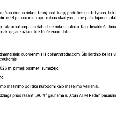
ndinių šios dienos rinkos temų: institucijų padėties nustatymas, t
oin
todėl jis nusipelno specialaus skaitymo, o ne palaidojamas pla
 faktai sutampa su dabartine rinkos aplinka. Kai oficialūs šaltinia
reakcija, ar kažko struktūriškesnio dalis.
rtinamaisiais duomenimis iš coinatmradar.com. Šis šaltinio kelias y
traukomis.
026 m. pirmąjį pusmetį sumažėjo.
mo.
vimo mažinimo politika nurodomi kaip mažėjimo veiksniai.
 medžiaga prieš rašant. „96 %“ gaunama iš „Coin ATM Radar“ pasaul