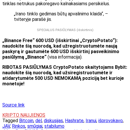
tinklas netrukus pakoregavo kalnakasiams persikėlus.
„Irano tinklo gedimas būtų apvalinimo klaida“, –
tviteryje parašė jis.
SPECIALUS PASIŪLYMAS (išskirtinis)
„Binance Free“ 600 USD (išskirtinai „CryptoPotato“):
naudokite šią nuorodą, kad užregistruotumėte naują
paskyrą ir gautumėte 600 USD išskirtinį pasveikinimo
pasiūlymą „Binance“
(visa informacija).
RIBOTAS PASIŪLYMAS CryptoPotato skaitytojams Bybit:
naudokite šią nuorodą, kad užsiregistruotumėte ir
atidarytumėte 500 USD NEMOKAMĄ poziciją bet kurioje
monetoje!
Source link
KRIPTO NAUJIENOS
Tagged
Bitcoin
,
dėl
,
diskusijas
,
Hashrate
,
Iranui
,
išprovokavo
,
JAV
,
Rinkos
,
smūgiai
,
stabilumo