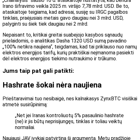
„Chainalysis“ sausio 16 d. ataskaitoje nustatyta, kad bendra
Irano šifravimo veikla 2025 m. viršijo 7,78 mlrd. USD. Be to,
ataskaitoje teigiama, kad adresai, susiję su IRGC pagalbos
tinklais, praėjusiais metais gavo daugiau nei 3 mlrd. USD,
palyginti su šiek tiek daugiau nei 2 mlrd.
Nepaisant to, kritikai greitai suabejojo ​​kasybos sąnaudų
prielaidomis, o analitikas Dasha 1320 USD sumą pavadino
„100% netikra naujiena“, teigdamas, kad tai priklauso nuo namų
elektros energijos tarifų, kurių praktiškai neįmanoma pasiekti
dėl elektros energijos tiekimo nutraukimo ir trūkumo.
Jums taip pat gali patikti:
Hashrate šokai nėra naujiena
Prieštaravimai tuo nesibaigė, nes kalnakasys ZynxBTC visiškai
atmetė susirūpinimą:
„Net jei Iranas kontroliuotų 5% pasaulinio hashrate
(ne) ir jis būtų neprisijungęs, tinklas ir toliau veiktų
normaliai.
Naujausi JAV įvykiai patvirtina šį argumentą. Metų pradžioje