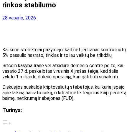
rinkos stabilumo
28 vasario, 2026
Kai kurie stebėtojai pažymėjo, kad net jei Iranas kontroliuotų
5% pasaulio hasrato, tinklas ir toliau veiktų be trikdžių.
Bitcoin kasyba Irane vėl atsidūrė dėmesio centre po to, kai
vasario 27 d. paskelbtas virusinis X įrašas teigė, kad šalis
vykdo 1 milijardo dolerių operaciją, kuri gali būti sunaikinti.
Diskusijos suskaldė kriptovaliutų stebėtojus, kai kurie įspėjo
apie laikiną hasrato šoką, o kiti atmetė teiginius kaip perdėtą
baimę, netikrumą ir abejones (FUD).
Turinys: