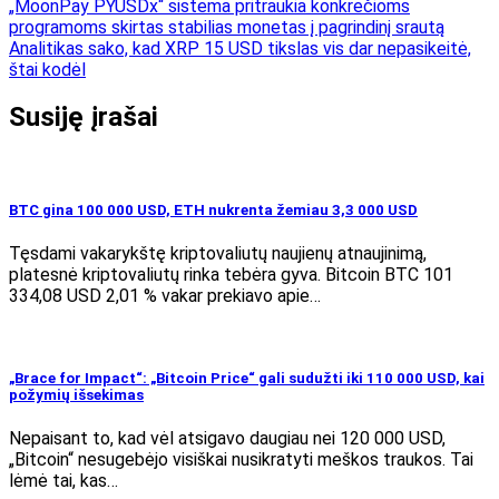
Navigacija
„MoonPay PYUSDx“ sistema pritraukia konkrečioms
programoms skirtas stabilias monetas į pagrindinį srautą
tarp
Analitikas sako, kad XRP 15 USD tikslas vis dar nepasikeitė,
įrašų
štai kodėl
Susiję įrašai
BTC gina 100 000 USD, ETH nukrenta žemiau 3,3 000 USD
Tęsdami vakarykštę kriptovaliutų naujienų atnaujinimą,
platesnė kriptovaliutų rinka tebėra gyva. Bitcoin BTC 101
334,08 USD 2,01 % vakar prekiavo apie…
„Brace for Impact“: „Bitcoin Price“ gali sudužti iki 110 000 USD, kai
požymių išsekimas
Nepaisant to, kad vėl atsigavo daugiau nei 120 000 USD,
„Bitcoin“ nesugebėjo visiškai nusikratyti meškos traukos. Tai
lėmė tai, kas…