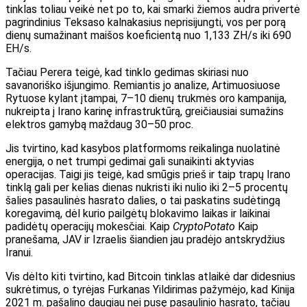
tinklas toliau veikė net po to, kai smarki žiemos audra privertė
pagrindinius Teksaso kalnakasius neprisijungti, vos per porą
dienų sumažinant maišos koeficientą nuo 1,133 ZH/s iki 690
EH/s.
Tačiau Perera teigė, kad tinklo gedimas skiriasi nuo
savanoriško išjungimo. Remiantis jo analize, Artimuosiuose
Rytuose kylant įtampai, 7–10 dienų trukmės oro kampanija,
nukreipta į Irano karinę infrastruktūrą, greičiausiai sumažins
elektros gamybą maždaug 30–50 proc.
Jis tvirtino, kad kasybos platformoms reikalinga nuolatinė
energija, o net trumpi gedimai gali sunaikinti aktyvias
operacijas. Taigi jis teigė, kad smūgis prieš ir taip trapų Irano
tinklą gali per kelias dienas nukristi iki nulio iki 2–5 procentų
šalies pasaulinės hasrato dalies, o tai paskatins sudėtingą
koregavimą, dėl kurio pailgėtų blokavimo laikas ir laikinai
padidėtų operacijų mokesčiai. Kaip
CryptoPotato
Kaip
pranešama, JAV ir Izraelis šiandien jau pradėjo antskrydžius
Iranui.
Vis dėlto kiti tvirtino, kad Bitcoin tinklas atlaikė dar didesnius
sukrėtimus, o tyrėjas Furkanas Yildirimas pažymėjo, kad Kinija
2021 m. pašalino daugiau nei pusę pasaulinio hasrato, tačiau