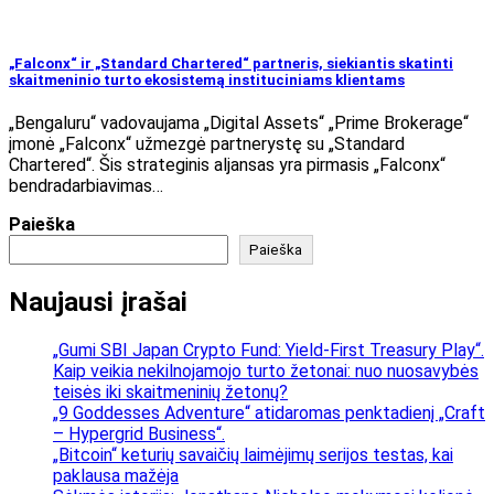
„Falconx“ ir „Standard Chartered“ partneris, siekiantis skatinti
skaitmeninio turto ekosistemą instituciniams klientams
„Bengaluru“ vadovaujama „Digital Assets“ „Prime Brokerage“
įmonė „Falconx“ užmezgė partnerystę su „Standard
Chartered“. Šis strateginis aljansas yra pirmasis „Falconx“
bendradarbiavimas…
Paieška
Paieška
Naujausi įrašai
„Gumi SBI Japan Crypto Fund: Yield-First Treasury Play“.
Kaip veikia nekilnojamojo turto žetonai: nuo nuosavybės
teisės iki skaitmeninių žetonų?
„9 Goddesses Adventure“ atidaromas penktadienį „Craft
– Hypergrid Business“.
„Bitcoin“ keturių savaičių laimėjimų serijos testas, kai
paklausa mažėja