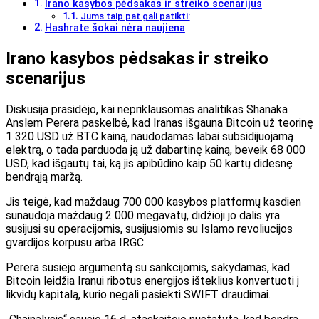
Irano kasybos pėdsakas ir streiko scenarijus
Jums taip pat gali patikti:
Hashrate šokai nėra naujiena
Irano kasybos pėdsakas ir streiko
scenarijus
Diskusija prasidėjo, kai nepriklausomas analitikas Shanaka
Anslem Perera paskelbė, kad Iranas išgauna Bitcoin už teorinę
1 320 USD už BTC kainą, naudodamas labai subsidijuojamą
elektrą, o tada parduoda ją už dabartinę kainą, beveik 68 000
USD, kad išgautų tai, ką jis apibūdino kaip 50 kartų didesnę
bendrąją maržą.
Jis teigė, kad maždaug 700 000 kasybos platformų kasdien
sunaudoja maždaug 2 000 megavatų, didžioji jo dalis yra
susijusi su operacijomis, susijusiomis su Islamo revoliucijos
gvardijos korpusu arba IRGC.
Perera susiejo argumentą su sankcijomis, sakydamas, kad
Bitcoin leidžia Iranui ribotus energijos išteklius konvertuoti į
likvidų kapitalą, kurio negali pasiekti SWIFT draudimai.