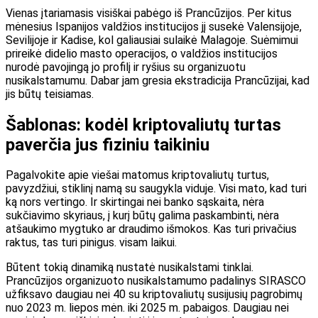
Vienas įtariamasis visiškai pabėgo iš Prancūzijos. Per kitus
mėnesius Ispanijos valdžios institucijos jį susekė Valensijoje,
Sevilijoje ir Kadise, kol galiausiai sulaikė Malagoje. Suėmimui
prireikė didelio masto operacijos, o valdžios institucijos
nurodė pavojingą jo profilį ir ryšius su organizuotu
nusikalstamumu. Dabar jam gresia ekstradicija Prancūzijai, kad
jis būtų teisiamas.
Šablonas: kodėl kriptovaliutų turtas
paverčia jus fiziniu taikiniu
Pagalvokite apie viešai matomus kriptovaliutų turtus,
pavyzdžiui, stiklinį namą su saugykla viduje. Visi mato, kad turi
ką nors vertingo. Ir skirtingai nei banko sąskaita, nėra
sukčiavimo skyriaus, į kurį būtų galima paskambinti, nėra
atšaukimo mygtuko ar draudimo išmokos. Kas turi privačius
raktus, tas turi pinigus. visam laikui.
Būtent tokią dinamiką nustatė nusikalstami tinklai.
Prancūzijos organizuoto nusikalstamumo padalinys SIRASCO
užfiksavo daugiau nei 40 su kriptovaliutų susijusių pagrobimų
nuo 2023 m. liepos mėn. iki 2025 m. pabaigos. Daugiau nei