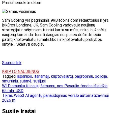
Prenumeruokite dabar
Sam Cooling yra pagrindinis 99Bitcoins.com redaktorius ir yra
įsikūręs Londone, JK. Sam Cooling vadovauja naujienų
strategijai ir rašytiniam turiniui kartu su mūsų rinką laužančių
naujienų komanda, turinti daugiau nei pusės dešimtmečio
patirtį kriptovaliutų žurnalistikos ir kriptovaliutų prekybos
srityje… Skaityti daugiau
Source link
KRIPTO NAUJIENOS
Tagged
Ispanijos
,
įtariamąjį
,
kriptovaliutų
,
pagrobimu
,
policija
,
smurtiniu
,
suėmė
,
susijusį
Navigacija
WLD smunka iki naujų žemumų, nes Pasaulio fondas išleidžia
65 mln. USD
tarp
Tikras Web3 AI agentų panaudojimas verslo automatizavimui
įrašų
2026 m
Susiję įrašai