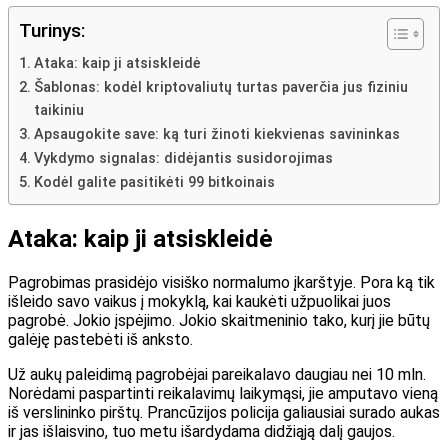
Turinys:
Ataka: kaip ji atsiskleidė
Šablonas: kodėl kriptovaliutų turtas paverčia jus fiziniu
taikiniu
Apsaugokite save: ką turi žinoti kiekvienas savininkas
Vykdymo signalas: didėjantis susidorojimas
Kodėl galite pasitikėti 99 bitkoinais
Ataka: kaip ji atsiskleidė
Pagrobimas prasidėjo visiško normalumo įkarštyje. Pora ką tik
išleido savo vaikus į mokyklą, kai kaukėti užpuolikai juos
pagrobė. Jokio įspėjimo. Jokio skaitmeninio tako, kurį jie būtų
galėję pastebėti iš anksto.
Už aukų paleidimą pagrobėjai pareikalavo daugiau nei 10 mln.
Norėdami paspartinti reikalavimų laikymąsi, jie amputavo vieną
iš verslininko pirštų. Prancūzijos policija galiausiai surado aukas
ir jas išlaisvino, tuo metu išardydama didžiąją dalį gaujos.