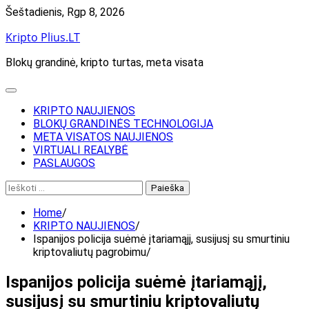
Skip
Šeštadienis, Rgp 8, 2026
to
Kripto Plius.LT
content
Blokų grandinė, kripto turtas, meta visata
KRIPTO NAUJIENOS
BLOKŲ GRANDINĖS TECHNOLOGIJA
META VISATOS NAUJIENOS
VIRTUALI REALYBĖ
PASLAUGOS
Ieškoti:
Home
KRIPTO NAUJIENOS
Ispanijos policija suėmė įtariamąjį, susijusį su smurtiniu
kriptovaliutų pagrobimu
Ispanijos policija suėmė įtariamąjį,
susijusį su smurtiniu kriptovaliutų