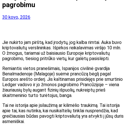
pagrobimu
30 kovo, 2026
Jie nukirto jam pirštą, kad įrodytų, jog kalba rimtai. Auka buvo
kriptovaliutų verslininkas. Išpirkos reikalavimas viršijo 10 mln.
O žmogus, tariamai už baisiausio Europoje kriptovaliutų
pagrobimo, tiesiog pritrūko vietų, kur galėtų pasislėpti.
Remiantis vietos pranešimais, Ispanijos civilinė gvardija
Benalmadenoje (Malagoje) suėmė prancūzą bėglį pagal
Europos arešto orderį. Jis kaltinamas prisidėjęs prie smurtinio
Ledger vadovo ir jo žmonos pagrobimo Prancūzijoje – viena
žiauriausių bylų augant fizinių išpuolių, nukreiptų prieš
skaitmeninio turto turėtojus, banga.
Tai ne istorija apie įsilaužimą ar kilimėlio traukimą. Tai istorija
apie tai, kas nutinka, kai nusikaltėlių tinklai nusprendžia, kad
greičiausias būdas pavogti kriptovaliutą yra atvykti į jūsų duris
asmeniškai.