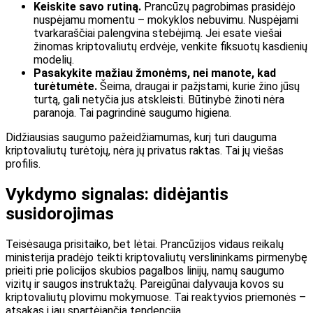
Keiskite savo rutiną.
Prancūzų pagrobimas prasidėjo
nuspėjamu momentu – mokyklos nebuvimu. Nuspėjami
tvarkaraščiai palengvina stebėjimą. Jei esate viešai
žinomas kriptovaliutų erdvėje, venkite fiksuotų kasdienių
modelių.
Pasakykite mažiau žmonėms, nei manote, kad
turėtumėte.
Šeima, draugai ir pažįstami, kurie žino jūsų
turtą, gali netyčia jus atskleisti. Būtinybė žinoti nėra
paranoja. Tai pagrindinė saugumo higiena.
Didžiausias saugumo pažeidžiamumas, kurį turi dauguma
kriptovaliutų turėtojų, nėra jų privatus raktas. Tai jų viešas
profilis.
Vykdymo signalas: didėjantis
susidorojimas
Teisėsauga prisitaiko, bet lėtai. Prancūzijos vidaus reikalų
ministerija pradėjo teikti kriptovaliutų verslininkams pirmenybę
prieiti prie policijos skubios pagalbos linijų, namų saugumo
vizitų ir saugos instruktažų. Pareigūnai dalyvauja kovos su
kriptovaliutų plovimu mokymuose. Tai reaktyvios priemonės –
atsakas į jau spartėjančią tendenciją.