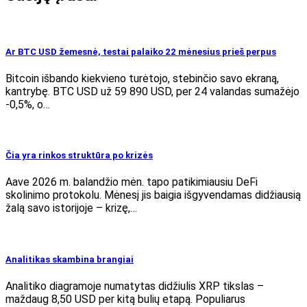
Ar BTC USD žemesnė, testai palaiko 22 mėnesius prieš perpus
Bitcoin išbando kiekvieno turėtojo, stebinčio savo ekraną,
kantrybę. BTC USD už 59 890 USD, per 24 valandas sumažėjo
-0,5%, o…
Čia yra rinkos struktūra po krizės
Aave 2026 m. balandžio mėn. tapo patikimiausiu DeFi
skolinimo protokolu. Mėnesį jis baigia išgyvendamas didžiausią
žalą savo istorijoje – krizę,…
Analitikas skambina brangiai
Analitiko diagramoje numatytas didžiulis XRP tikslas –
maždaug 8,50 USD per kitą bulių etapą. Populiarus