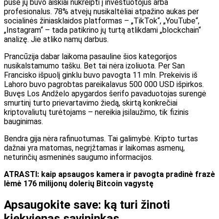
pusė jų buvo aiškiai nukreipti į investuotojus arba
profesionalus. 78% atvejų nusikaltėliai atpažino aukas per
socialinės žiniasklaidos platformas – „TikTok“, „YouTube“,
„Instagram“ – tada patikrino jų turtą atlikdami „blockchain“
analizę. Jie atliko namų darbus.
Prancūzija dabar laikoma pasauline šios kategorijos
nusikalstamumo tašku. Bet tai nėra izoliuota. Per San
Francisko išpuolį ginklu buvo pavogta 11 mln. Prekeivis iš
Lahoro buvo pagrobtas pareikalavus 500 000 USD išpirkos.
Buvęs Los Andželo apygardos šerifo pavaduotojas surengė
smurtinį turto prievartavimo žiedą, skirtą konkrečiai
kriptovaliutų turėtojams – nereikia įsilaužimo, tik fizinis
bauginimas.
Bendra gija nėra rafinuotumas. Tai galimybė. Kripto turtas
dažnai yra matomas, negrįžtamas ir laikomas asmenų,
neturinčių asmeninės saugumo informacijos.
ATRASTI: kaip apsaugos kamera ir pavogta pradinė frazė
lėmė 176 milijonų dolerių Bitcoin vagystę
Apsaugokite save: ką turi žinoti
kiekvienas savininkas