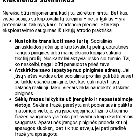
Nereikia būti milijonieriumi, kad į tai žiūrėtum rimtai. Bet kas,
viešai susijęs su kriptovaliutų turėjimu – net ir kuklus – yra
potencialus taikinys, kai ši tendencija plečiasi. Štai kaip
eksploatavimo saugumas iš tikrųjų atrodo praktiškai.
Nustokite transliuoti savo turtą.
Socialinės
žiniasklaidos įrašai apie kriptovaliutų pelną, aparatinės
įrangos pinigines arba mainų ekrano kopijas sukuria
tikslinį profilį. Nusikaltėliai aktyviai ieško šio turinio. Tai,
ko neskelbi, negali būti panaudota prieš tave.
Atskirkite savo tapatybę nuo piniginės adresų.
Jei
jūsų viešas vardas arba socialiniai profiliai gali būti susieti
su tinkle esančia pinigine, bet kas gali matyti jūsų
balansą realiuoju laiku. Viešai veiklai naudokite atskiras
pinigines.
Sėklų frazes laikykite už įrenginio ir nepastebimoje
vietoje.
Sėklinė frazė, parašyta ant popieriaus ir palikta
matomoje vietoje, yra įsipareigojimas. Fizinis atkūrimo
frazės saugumas yra toks pat svarbus kaip skaitmeninis
saugumas. Aparatinės įrangos piniginės prideda kritinį
apsaugos sluoksnį, bet tik tuo atveju, jei pati pradinė
frazė yra apsaugota.