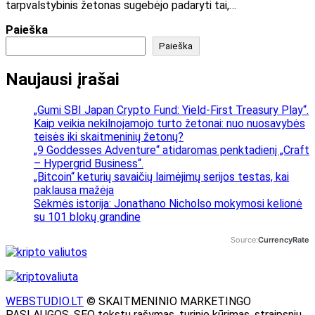
tarpvalstybinis žetonas sugebėjo padaryti tai,…
Paieška
Paieška
Naujausi įrašai
„Gumi SBI Japan Crypto Fund: Yield-First Treasury Play“.
Kaip veikia nekilnojamojo turto žetonai: nuo nuosavybės
teisės iki skaitmeninių žetonų?
„9 Goddesses Adventure“ atidaromas penktadienį „Craft
– Hypergrid Business“.
„Bitcoin“ keturių savaičių laimėjimų serijos testas, kai
paklausa mažėja
Sėkmės istorija: Jonathano Nicholso mokymosi kelionė
su 101 blokų grandine
Source:
CurrencyRate
WEBSTUDIO.LT
© SKAITMENINIO MARKETINGO
PASLAUGOS. SEO tekstų rašymas, turinio kūrimas, straipsnių