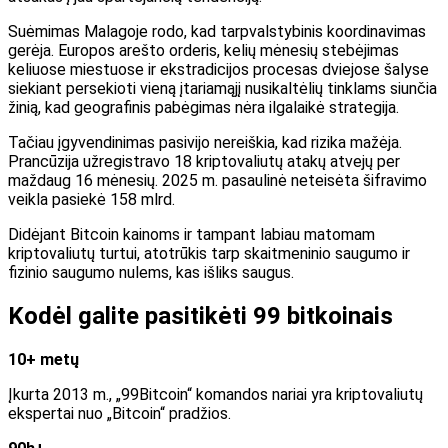
Suėmimas Malagoje rodo, kad tarpvalstybinis koordinavimas
gerėja. Europos arešto orderis, kelių mėnesių stebėjimas
keliuose miestuose ir ekstradicijos procesas dviejose šalyse
siekiant persekioti vieną įtariamąjį nusikaltėlių tinklams siunčia
žinią, kad geografinis pabėgimas nėra ilgalaikė strategija.
Tačiau įgyvendinimas pasivijo nereiškia, kad rizika mažėja.
Prancūzija užregistravo 18 kriptovaliutų atakų atvejų per
maždaug 16 mėnesių. 2025 m. pasaulinė neteisėta šifravimo
veikla pasiekė 158 mlrd.
Didėjant Bitcoin kainoms ir tampant labiau matomam
kriptovaliutų turtui, atotrūkis tarp skaitmeninio saugumo ir
fizinio saugumo nulems, kas išliks saugus.
Kodėl galite pasitikėti 99 bitkoinais
10+ metų
Įkurta 2013 m., „99Bitcoin“ komandos nariai yra kriptovaliutų
ekspertai nuo „Bitcoin“ pradžios.