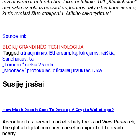
investavimo ir neturėtų būti laikomi tokiais. 101 „Blockchains“
neatsako už jokius nuostolius, kuriuos patyrė bet kuris asmuo,
kuris remiasi šiuo straipsniu. Atlikite savo tyrimus!
Source link
BLOKŲ GRANDINĖS TECHNOLOGIJA
Tagged
atnaujinimas
,
Ethereum
,
ką
,
kūrėjams
,
reiškia
,
Šanchajaus
,
tai
Navigacija
„Tomorro“ siekia 25 mln
„Moonacy“ protokolas, oficialiai įtrauktas į JAV
tarp
įrašų
Susiję įrašai
How Much Does It Cost To Develop A Crypto Wallet App?
According to a recent market study by Grand View Research,
the global digital currency market is expected to reach
nearly…