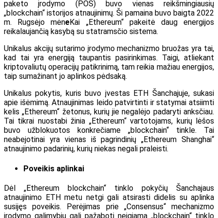
paketo įrodymo (POS) buvo vienas reikšmingiausių
„blockchain“ istorijos atnaujinimų. Ši pamaina buvo baigta 2022
m. Rugsėjo mėn
e
Kai „Ethereum“ pakeitė daug energijos
reikalaujančią kasybą su statramsčio sistema.
Unikalus akcijų sutarimo įrodymo mechanizmo bruožas yra tai,
kad tai yra energiją taupantis pasirinkimas. Taigi, atliekant
kriptovaliutų operacijų patikrinimą, tam reikia mažiau energijos,
taip sumažinant jo aplinkos pėdsaką.
Unikalus pokytis, kuris buvo įvestas ETH Šanchajuje, sukasi
apie išėmimą. Atnaujinimas leido patvirtinti ir statymai atsiimti
kelis „Ethereum“ žetonus, kurių jie negalėjo padaryti anksčiau.
Tai tikrai nuostabi žinia „Ethereum“ vartotojams, kurių lėšos
buvo užblokuotos konkrečiame „blockchain“ tinkle. Tai
neabejotinai yra vienas iš pagrindinių „Ethereum Shanghai“
atnaujinimo padarinių, kurių niekas negali praleisti.
Poveikis aplinkai
Dėl „Ethereum blockchain“ tinklo pokyčių Šanchajaus
atnaujinimo ETH metu netgi gali atsirasti didelis su aplinka
susijęs poveikis. Perėjimas prie „Consensus“ mechanizmo
įrodymo galimybių gali pažaboti neigiamą „blockchain“ tinklo