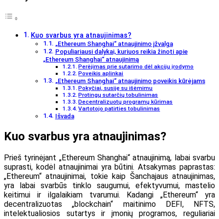
Kuo svarbus yra atnaujinimas?
„Ethereum Shanghai“ atnaujinimo įžvalga
Populiariausi dalykai, kuriuos reikia žinoti apie
„Ethereum Shanghai“ atnaujinimą
Perėjimas prie sutarimo dėl akcijų įrodymo
Poveikis aplinkai
„Ethereum Shanghai“ atnaujinimo poveikis kūrėjams
Pokyčiai, susiję su išėmimu
Protingų sutarčių tobulinimas
Decentralizuotų programų kūrimas
Vartotojo patirties tobulinimas
Išvada
Kuo svarbus yra atnaujinimas?
Prieš tyrinėjant „Ethereum Shanghai“ atnaujinimą, labai svarbu
suprasti, kodėl atnaujinimai yra būtini. Atsakymas paprastas:
„Ethereum“ atnaujinimai, tokie kaip Šanchajaus atnaujinimas,
yra labai svarbūs tinklo saugumui, efektyvumui, mastelio
keitimui ir ilgalaikiam tvarumui. Kadangi „Ethereum“ yra
decentralizuotas „blockchain“ maitinimo DEFI, NFTS,
intelektualiosios sutartys ir įmonių programos, reguliariai