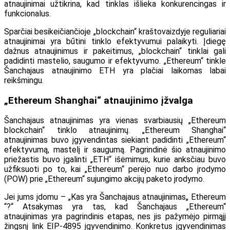
atnaujinimai užtikrina, kad tinklas išlieka konkurencingas ir
funkcionalus.
Sparčiai besikeičiančioje „blockchain“ kraštovaizdyje reguliariai
atnaujinimai yra būtini tinklo efektyvumui palaikyti. Įdiegę
dažnus atnaujinimus ir pakeitimus, „blockchain“ tinklai gali
padidinti mastelio, saugumo ir efektyvumo. „Ethereum“ tinkle
Šanchajaus atnaujinimo ETH yra plačiai laikomas labai
reikšmingu.
„Ethereum Shanghai“ atnaujinimo įžvalga
Šanchajaus atnaujinimas yra vienas svarbiausių „Ethereum
blockchain“ tinklo atnaujinimų. „Ethereum Shanghai“
atnaujinimas buvo įgyvendintas siekiant padidinti „Ethereum“
efektyvumą, mastelį ir saugumą. Pagrindinė šio atnaujinimo
priežastis buvo įgalinti „ETH“ išėmimus, kurie anksčiau buvo
užfiksuoti po to, kai „Ethereum“ perėjo nuo darbo įrodymo
(POW) prie „Ethereum“ sujungimo akcijų paketo įrodymo.
Jei jums įdomu – „Kas yra Šanchajaus atnaujinimas„ Ethereum
“?“ Atsakymas yra tas, kad Šanchajaus „Ethereum“
atnaujinimas yra pagrindinis etapas, nes jis pažymėjo pirmąjį
žingsnį link EIP-4895 įgyvendinimo. Konkretus įgyvendinimas