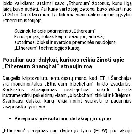
leido valikliams atsiimti savo „Ethereum“ žetonus, kurie ilgą
laiką buvo sudėti. Kai kurie vartotojų žetonai buvo sukurti nuo
2020 m. Gruodžio mėn. Tai laikoma vienu reikšmingiausių įvykių
Ethereum istorijoje.
Sužinokite apie pagrindines „Ethereum“
koncepcijas, tokias kaip operacijos, adresai,
sutarimas, blokai ir svarbios priemonės naudojant
„Ethereum“ technologijos kursą.
Populiariausi dalykai, kuriuos reikia žinoti apie
„Ethereum Shanghai“ atnaujinimą
Daugelis kriptovaliutų entuziastų mano, kad ETH Šanchajus
yra monumentalus „Ethereum blockchain“ tinklo žygdarbis.
Konkretus atnaujinimas neabejotinai sukėlė keletą
instrumentinių pakeitimų visam „blockchain“ tinklui ir kūrėjams.
Svarbiausi dalykai, kurių reikia norint suprasti jo padarinius
visapusišku lygiu, yra:
Perėjimas prie sutarimo dėl akcijų įrodymo
„Ethereum“ perėjimas nuo darbo įrodymo (POW) prie akcijų