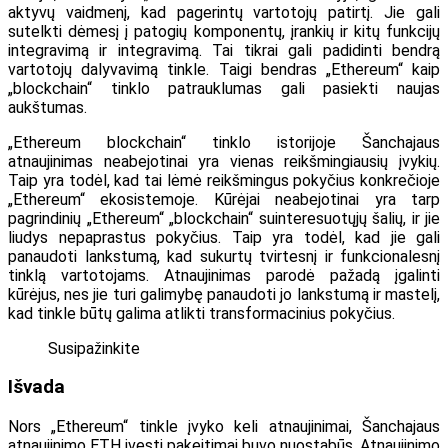
aktyvų vaidmenį, kad pagerintų vartotojų patirtį. Jie gali
sutelkti dėmesį į patogių komponentų, įrankių ir kitų funkcijų
integravimą ir integravimą. Tai tikrai gali padidinti bendrą
vartotojų dalyvavimą tinkle. Taigi bendras „Ethereum“ kaip
„blockchain“ tinklo patrauklumas gali pasiekti naujas
aukštumas.
„Ethereum blockchain“ tinklo istorijoje Šanchajaus
atnaujinimas neabejotinai yra vienas reikšmingiausių įvykių.
Taip yra todėl, kad tai lėmė reikšmingus pokyčius konkrečioje
„Ethereum“ ekosistemoje. Kūrėjai neabejotinai yra tarp
pagrindinių „Ethereum“ „blockchain“ suinteresuotųjų šalių, ir jie
liudys nepaprastus pokyčius. Taip yra todėl, kad jie gali
panaudoti lankstumą, kad sukurtų tvirtesnį ir funkcionalesnį
tinklą vartotojams. Atnaujinimas parodė pažadą įgalinti
kūrėjus, nes jie turi galimybę panaudoti jo lankstumą ir mastelį,
kad tinkle būtų galima atlikti transformacinius pokyčius.
Susipažinkite
Išvada
Nors „Ethereum“ tinkle įvyko keli atnaujinimai, Šanchajaus
atnaujinimo ETH įvesti pakeitimai buvo nuostabūs. Atnaujinimo