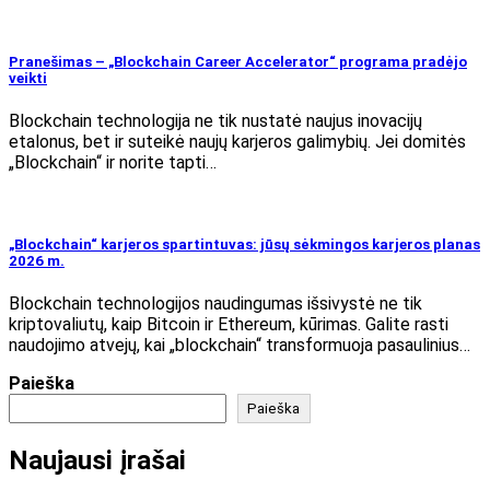
Pranešimas – „Blockchain Career Accelerator“ programa pradėjo
veikti
Blockchain technologija ne tik nustatė naujus inovacijų
etalonus, bet ir suteikė naujų karjeros galimybių. Jei domitės
„Blockchain“ ir norite tapti…
„Blockchain“ karjeros spartintuvas: jūsų sėkmingos karjeros planas
2026 m.
Blockchain technologijos naudingumas išsivystė ne tik
kriptovaliutų, kaip Bitcoin ir Ethereum, kūrimas. Galite rasti
naudojimo atvejų, kai „blockchain“ transformuoja pasaulinius…
Paieška
Paieška
Naujausi įrašai