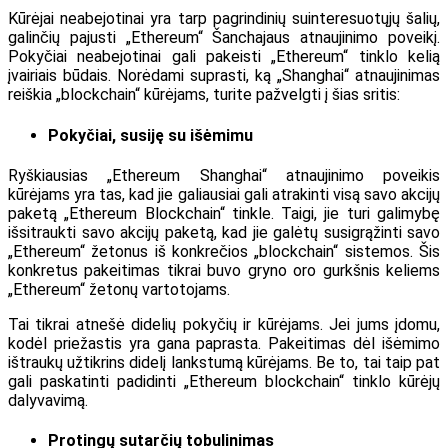
Kūrėjai neabejotinai yra tarp pagrindinių suinteresuotųjų šalių,
galinčių pajusti „Ethereum“ Šanchajaus atnaujinimo poveikį.
Pokyčiai neabejotinai gali pakeisti „Ethereum“ tinklo kelią
įvairiais būdais. Norėdami suprasti, ką „Shanghai“ atnaujinimas
reiškia „blockchain“ kūrėjams, turite pažvelgti į šias sritis:
Pokyčiai, susiję su išėmimu
Ryškiausias „Ethereum Shanghai“ atnaujinimo poveikis
kūrėjams yra tas, kad jie galiausiai gali atrakinti visą savo akcijų
paketą „Ethereum Blockchain“ tinkle. Taigi, jie turi galimybę
išsitraukti savo akcijų paketą, kad jie galėtų susigrąžinti savo
„Ethereum“ žetonus iš konkrečios „blockchain“ sistemos. Šis
konkretus pakeitimas tikrai buvo gryno oro gurkšnis keliems
„Ethereum“ žetonų vartotojams.
Tai tikrai atnešė didelių pokyčių ir kūrėjams. Jei jums įdomu,
kodėl priežastis yra gana paprasta. Pakeitimas dėl išėmimo
ištraukų užtikrins didelį lankstumą kūrėjams. Be to, tai taip pat
gali paskatinti padidinti „Ethereum blockchain“ tinklo kūrėjų
dalyvavimą.
Protingų sutarčių tobulinimas