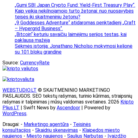
„Gumi SBI Japan Crypto Fund: Yield-First Treasury Play“.
Kaip veikia nekilnojamojo turto žetonai: nuo nuosavybės
teisės iki skaitmeninių žetonų?
„9 Goddesses Adventure“ atidaromas penktadienį „Craft
– Hypergrid Business“.
„Bitcoin“ keturių savaičių laimėjimų serijos testas, kai
paklausa mažėja
Sėkmės istorija: Jonathano Nicholso mokymosi kelionė
su 101 blokų grandine
Source:
CurrencyRate
WEBSTUDIO.LT
© SKAITMENINIO MARKETINGO
PASLAUGOS. SEO tekstų rašymas, turinio kūrimas, straipsnių
rašymas ir talpinimas į mūsų valdomas svetaines. 2026
Kripto
Plius.LT
| Swift News by
Ascendoor
| Powered by
WordPress
.
Draugai: -
Marketingo agentūra
-
Teisinės
konsultacijos
-
Skaidrių skenavimas
-
Klaipedos miesto
naujienos
-
Miesto naujienos
-
Saulius Narbutas
-
Įvaizdžio