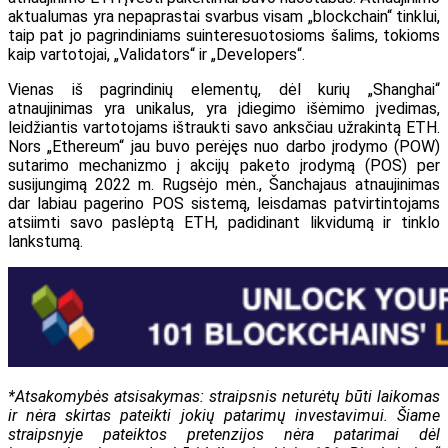
aktualumas yra nepaprastai svarbus visam „blockchain“ tinklui,
taip pat jo pagrindiniams suinteresuotosioms šalims, tokioms
kaip vartotojai, „Validators“ ir „Developers“.
Vienas iš pagrindinių elementų, dėl kurių „Shanghai“
atnaujinimas yra unikalus, yra įdiegimo išėmimo įvedimas,
leidžiantis vartotojams ištraukti savo anksčiau užrakintą ETH.
Nors „Ethereum“ jau buvo perėjęs nuo darbo įrodymo (POW)
sutarimo mechanizmo į akcijų paketo įrodymą (POS) per
susijungimą 2022 m. Rugsėjo mėn., Šanchajaus atnaujinimas
dar labiau pagerino POS sistemą, leisdamas patvirtintojams
atsiimti savo paslėptą ETH, padidinant likvidumą ir tinklo
lankstumą.
*Atsakomybės atsisakymas: straipsnis neturėtų būti laikomas
ir nėra skirtas pateikti jokių patarimų investavimui. Šiame
straipsnyje pateiktos pretenzijos nėra patarimai dėl