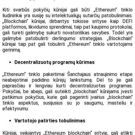
Kiti svarbūs pokyčių kūrėjai gali būti „Ethereum“ tinklo
liudininkai yra susiję su intelektualiųjų sutarčių patobulinimais.
„Blockchain“ kūrėjai, dirbantys tokiose srityse kaip DEFI
platformos, likvidumo sprendimai, taip pat kaupimo protokolai,
gali turėti galimybę sukurti novatoriškas savybes. Todėl yra
galimybė patobulinti derlingumo strategijas. „Blockchain“
kūrėjai taip pat gali tobulinti „Ethereum“ tinklo vartotojams
gerinimą.
Decentralizuotų programų kūrimas
„Ethereum“ tinklo pakeitimai Šanchajaus atnaujinimo etape
neabejotinai padidino kūrėjų lankstumą. Dėl to jie gali
paprasčiau ir lengviau kurti decentralizuotas programas.
Pokyčiai, be abejo, gali suteikti „blockchain“ kūrėjams įvesti
patikimus pokyčius, kurie gali pagerinti įvairius „blockchain“
tinklo aspektus, susijusius su jo saugumu, masteliu ir
efektyvumu.
Vartotojo patirties tobulinimas
Kūrėjai, veikiantys „Ethereum blockchain“ srityje, gali atlikti