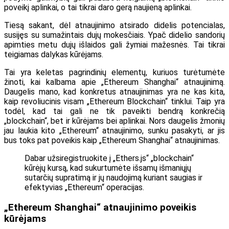
poveikį aplinkai, o tai tikrai daro gerą naujieną aplinkai.
Tiesą sakant, dėl atnaujinimo atsirado didelis potencialas,
susijęs su sumažintais dujų mokesčiais. Ypač didelio sandorių
apimties metu dujų išlaidos gali žymiai mažesnės. Tai tikrai
teigiamas dalykas kūrėjams.
Tai yra keletas pagrindinių elementų, kuriuos turėtumėte
žinoti, kai kalbama apie „Ethereum Shanghai“ atnaujinimą.
Daugelis mano, kad konkretus atnaujinimas yra ne kas kita,
kaip revoliucinis visam „Ethereum Blockchain“ tinklui. Taip yra
todėl, kad tai gali ne tik paveikti bendrą konkrečią
„blockchain“, bet ir kūrėjams bei aplinkai. Nors daugelis žmonių
jau laukia kito „Ethereum“ atnaujinimo, sunku pasakyti, ar jis
bus toks pat poveikis kaip „Ethereum Shanghai“ atnaujinimas.
Dabar užsiregistruokite į „Ethers.js“ „blockchain“
kūrėjų kursą, kad sukurtumėte išsamų išmaniųjų
sutarčių supratimą ir jų naudojimą kuriant saugias ir
efektyvias „Ethereum“ operacijas.
„Ethereum Shanghai“ atnaujinimo poveikis
kūrėjams