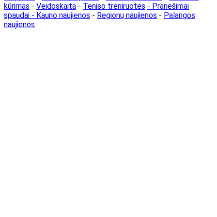
kūrimas
-
Veidoskaita
-
Teniso treniruotės
- Pranešimai
spaudai -
Kauno naujienos
-
Regionų naujienos
-
Palangos
naujienos