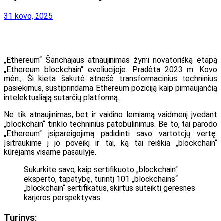
31 kovo, 2025
„Ethereum“ Šanchajaus atnaujinimas žymi novatorišką etapą
„Ethereum blockchain“ evoliucijoje. Pradėta 2023 m. Kovo
mėn., Ši kieta šakutė atnešė transformacinius techninius
pasiekimus, sustiprindama Ethereum poziciją kaip pirmaujančią
intelektualiąją sutarčių platformą.
Ne tik atnaujinimas, bet ir vaidino lemiamą vaidmenį įvedant
„blockchain“ tinklo techninius patobulinimus. Be to, tai parodo
„Ethereum“ įsipareigojimą padidinti savo vartotojų vertę.
Įsitraukime į jo poveikį ir tai, ką tai reiškia „blockchain“
kūrėjams visame pasaulyje.
Sukurkite savo, kaip sertifikuoto „blockchain“
eksperto, tapatybę, turintį 101 „blockchains“
„blockchain“ sertifikatus, skirtus suteikti geresnes
karjeros perspektyvas.
Turinys: