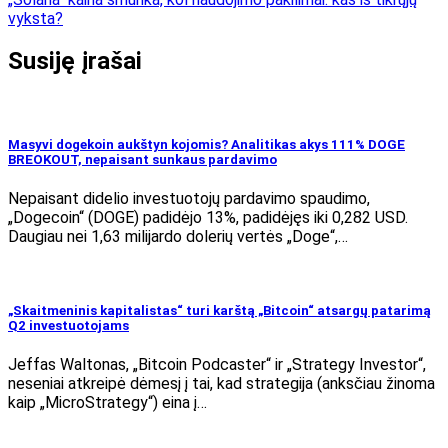
įrašų
vyksta?
Susiję įrašai
Masyvi dogekoin aukštyn kojomis? Analitikas akys 111% DOGE
BREOKOUT, nepaisant sunkaus pardavimo
Nepaisant didelio investuotojų pardavimo spaudimo,
„Dogecoin“ (DOGE) padidėjo 13%, padidėjęs iki 0,282 USD.
Daugiau nei 1,63 milijardo dolerių vertės „Doge“,…
„Skaitmeninis kapitalistas“ turi karštą „Bitcoin“ atsargų patarimą
Q2 investuotojams
Jeffas Waltonas, „Bitcoin Podcaster“ ir „Strategy Investor“,
neseniai atkreipė dėmesį į tai, kad strategija (anksčiau žinoma
kaip „MicroStrategy“) eina į…