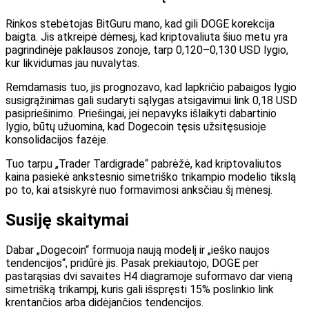
Rinkos stebėtojas BitGuru mano, kad gili DOGE korekcija
baigta. Jis atkreipė dėmesį, kad kriptovaliuta šiuo metu yra
pagrindinėje paklausos zonoje, tarp 0,120–0,130 USD lygio,
kur likvidumas jau nuvalytas.
Remdamasis tuo, jis prognozavo, kad lapkričio pabaigos lygio
susigrąžinimas gali sudaryti sąlygas atsigavimui link 0,18 USD
pasipriešinimo. Priešingai, jei nepavyks išlaikyti dabartinio
lygio, būtų užuomina, kad Dogecoin tęsis užsitęsusioje
konsolidacijos fazėje.
Tuo tarpu „Trader Tardigrade“ pabrėžė, kad kriptovaliutos
kaina pasiekė ankstesnio simetriško trikampio modelio tikslą
po to, kai atsiskyrė nuo formavimosi anksčiau šį mėnesį.
Susiję skaitymai
Dabar „Dogecoin“ formuoja naują modelį ir „ieško naujos
tendencijos“, pridūrė jis. Pasak prekiautojo, DOGE per
pastarąsias dvi savaites H4 diagramoje suformavo dar vieną
simetrišką trikampį, kuris gali išspręsti 15% poslinkio link
krentančios arba didėjančios tendencijos.