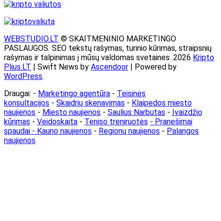
WEBSTUDIO.LT
© SKAITMENINIO MARKETINGO
PASLAUGOS. SEO tekstų rašymas, turinio kūrimas, straipsnių
rašymas ir talpinimas į mūsų valdomas svetaines. 2026
Kripto
Plius.LT
| Swift News by
Ascendoor
| Powered by
WordPress
.
Draugai: -
Marketingo agentūra
-
Teisinės
konsultacijos
-
Skaidrių skenavimas
-
Klaipedos miesto
naujienos
-
Miesto naujienos
-
Saulius Narbutas
-
Įvaizdžio
kūrimas
-
Veidoskaita
-
Teniso treniruotės
- Pranešimai
spaudai -
Kauno naujienos
-
Regionų naujienos
-
Palangos
naujienos