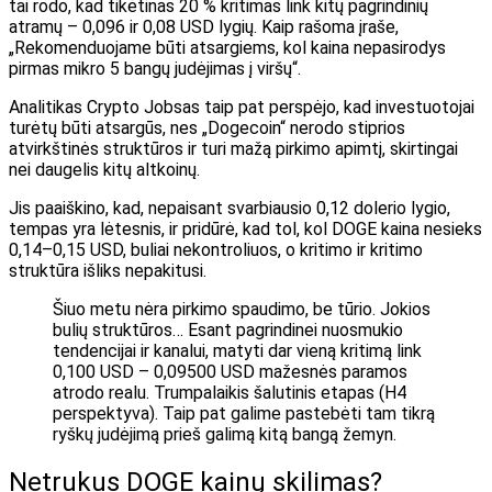
tai rodo, kad tikėtinas 20 % kritimas link kitų pagrindinių
atramų – 0,096 ir 0,08 USD lygių. Kaip rašoma įraše,
„Rekomenduojame būti atsargiems, kol kaina nepasirodys
pirmas mikro 5 bangų judėjimas į viršų“.
Analitikas Crypto Jobsas taip pat perspėjo, kad investuotojai
turėtų būti atsargūs, nes „Dogecoin“ nerodo stiprios
atvirkštinės struktūros ir turi mažą pirkimo apimtį, skirtingai
nei daugelis kitų altkoinų.
Jis paaiškino, kad, nepaisant svarbiausio 0,12 dolerio lygio,
tempas yra lėtesnis, ir pridūrė, kad tol, kol DOGE kaina nesieks
0,14–0,15 USD, buliai nekontroliuos, o kritimo ir kritimo
struktūra išliks nepakitusi.
Šiuo metu nėra pirkimo spaudimo, be tūrio. Jokios
bulių struktūros… Esant pagrindinei nuosmukio
tendencijai ir kanalui, matyti dar vieną kritimą link
0,100 USD – 0,09500 USD mažesnės paramos
atrodo realu. Trumpalaikis šalutinis etapas (H4
perspektyva). Taip pat galime pastebėti tam tikrą
ryškų judėjimą prieš galimą kitą bangą žemyn.
Netrukus DOGE kainų skilimas?