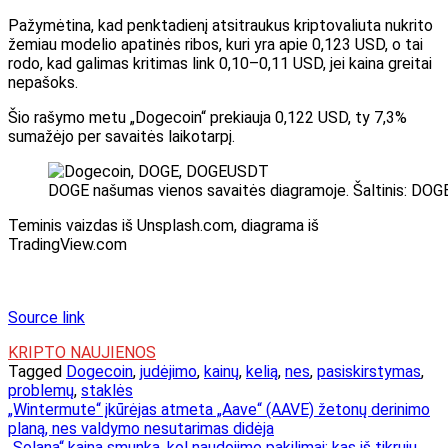
Pažymėtina, kad penktadienį atsitraukus kriptovaliuta nukrito
žemiau modelio apatinės ribos, kuri yra apie 0,123 USD, o tai
rodo, kad galimas kritimas link 0,10–0,11 USD, jei kaina greitai
nepašoks.
Šio rašymo metu „Dogecoin“ prekiauja 0,122 USD, ty 7,3%
sumažėjo per savaitės laikotarpį.
DOGE našumas vienos savaitės diagramoje. Šaltinis: DO
Teminis vaizdas iš Unsplash.com, diagrama iš
TradingView.com
Source link
KRIPTO NAUJIENOS
Tagged
Dogecoin
,
judėjimo
,
kainų
,
kelią
,
nes
,
pasiskirstymas
,
problemų
,
staklės
Navigacija
„Wintermute“ įkūrėjas atmeta „Aave“ (AAVE) žetonų derinimo
planą, nes valdymo nesutarimas didėja
tarp
„Solana“ kaina smunka, kol naudojimo pakilimai: kas iš tikrųjų