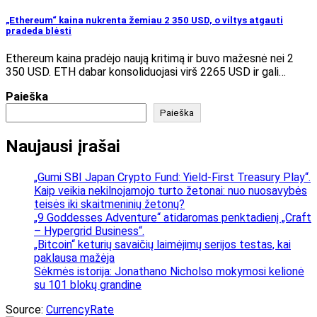
„Ethereum“ kaina nukrenta žemiau 2 350 USD, o viltys atgauti
pradeda blėsti
Ethereum kaina pradėjo naują kritimą ir buvo mažesnė nei 2
350 USD. ETH dabar konsoliduojasi virš 2265 USD ir gali…
Paieška
Paieška
Naujausi įrašai
„Gumi SBI Japan Crypto Fund: Yield-First Treasury Play“.
Kaip veikia nekilnojamojo turto žetonai: nuo nuosavybės
teisės iki skaitmeninių žetonų?
„9 Goddesses Adventure“ atidaromas penktadienį „Craft
– Hypergrid Business“.
„Bitcoin“ keturių savaičių laimėjimų serijos testas, kai
paklausa mažėja
Sėkmės istorija: Jonathano Nicholso mokymosi kelionė
su 101 blokų grandine
Source:
CurrencyRate