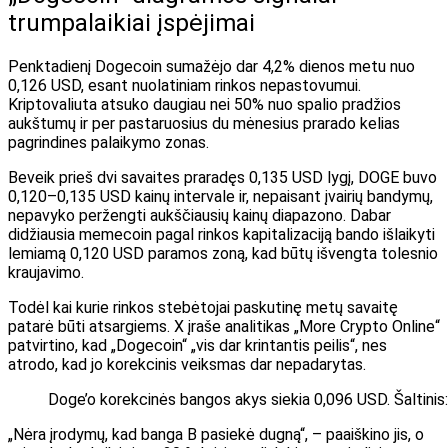
trumpalaikiai įspėjimai
Penktadienį Dogecoin sumažėjo dar 4,2% dienos metu nuo
0,126 USD, esant nuolatiniam rinkos nepastovumui.
Kriptovaliuta atsuko daugiau nei 50% nuo spalio pradžios
aukštumų ir per pastaruosius du mėnesius prarado kelias
pagrindines palaikymo zonas.
Beveik prieš dvi savaites praradęs 0,135 USD lygį, DOGE buvo
0,120–0,135 USD kainų intervale ir, nepaisant įvairių bandymų,
nepavyko peržengti aukščiausių kainų diapazono. Dabar
didžiausia memecoin pagal rinkos kapitalizaciją bando išlaikyti
lemiamą 0,120 USD paramos zoną, kad būtų išvengta tolesnio
kraujavimo.
Todėl kai kurie rinkos stebėtojai paskutinę metų savaitę
patarė būti atsargiems. X įraše analitikas „More Crypto Online“
patvirtino, kad „Dogecoin“ „vis dar krintantis peilis“, nes
atrodo, kad jo korekcinis veiksmas dar nepadarytas.
Doge’o korekcinės bangos akys siekia 0,096 USD. Šaltinis
„Nėra įrodymų, kad banga B pasiekė dugną“, – paaiškino jis, o