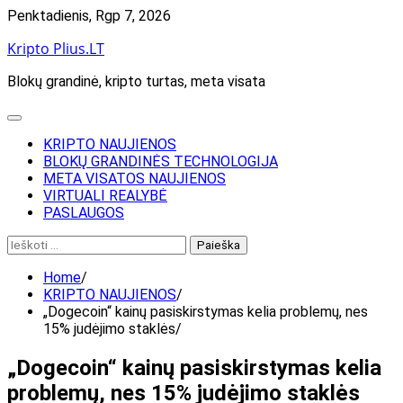
Skip
Penktadienis, Rgp 7, 2026
to
Kripto Plius.LT
content
Blokų grandinė, kripto turtas, meta visata
KRIPTO NAUJIENOS
BLOKŲ GRANDINĖS TECHNOLOGIJA
META VISATOS NAUJIENOS
VIRTUALI REALYBĖ
PASLAUGOS
Ieškoti:
Home
KRIPTO NAUJIENOS
„Dogecoin“ kainų pasiskirstymas kelia problemų, nes
15% judėjimo staklės
„Dogecoin“ kainų pasiskirstymas kelia
problemų, nes 15% judėjimo staklės