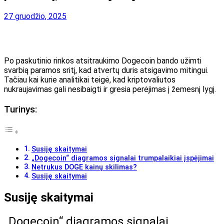
27 gruodžio, 2025
Po paskutinio rinkos atsitraukimo Dogecoin bando užimti
svarbią paramos sritį, kad atvertų duris atsigavimo mitingui.
Tačiau kai kurie analitikai teigė, kad kriptovaliutos
nukraujavimas gali nesibaigti ir gresia perėjimas į žemesnį lygį.
Turinys:
Susiję skaitymai
„Dogecoin“ diagramos signalai trumpalaikiai įspėjimai
Netrukus DOGE kainų skilimas?
Susiję skaitymai
Susiję skaitymai
„Dogecoin“ diagramos signalai