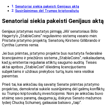
Senatoriai siekia pakeisti Genijaus aktą
Susirūpinimas dėl Trumpo kriptovaliutų
Senatoriai siekia pakeisti Genijaus aktą
Genijaus įstatymas nustatys pirmąją JAV senatoriaus Billo
Hagerty’o „StableCoins“ reguliavimo sistemą vasario mėn.
Pristatė įstatymo projektą. Senatorių Kirsteno Gillibrando ir
Cynthia Lummis remia.
Jei bus priimtas, įstatymo projekte bus nustatyta federalinė
licencijavimo ir priežiūros sistema „StableCoins“, reikalaudama,
kad jų emitentai reguliariai atliktų saugumo auditą. Teisės
aktai apribos „StableCoin“ išleidimą licencijuotiems
subjektams ir uždraus prekybos turtą, kuris nėra visiškai
paremtas.
Prieš tai, kai anksčiau šią savaitę Senate priimtas įstatymo
projektas, demokratai sukėlė susirūpinimą dėl galimų konfliktų
su Trumpo kriptovaliutų investicijomis. Nors jie anksčiau buvo
atsiimę savo paramą, dauguma jų, išskyrus Senato mažumos
lyderį Chucką Schumerį, galiausiai balsavo „taip“.