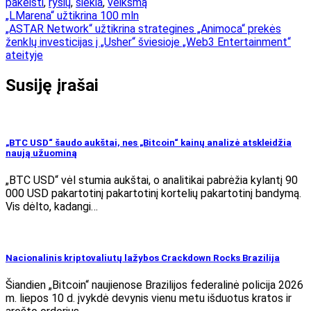
pakeisti
,
ryšių
,
siekia
,
veiksmą
Navigacija
„LMarena“ užtikrina 100 mln
„ASTAR Network“ užtikrina strategines „Animoca“ prekės
tarp
ženklų investicijas į „Usher“ šviesioje „Web3 Entertainment“
įrašų
ateityje
Susiję įrašai
„BTC USD“ šaudo aukštai, nes „Bitcoin“ kainų analizė atskleidžia
naują užuominą
„BTC USD“ vėl stumia aukštai, o analitikai pabrėžia kylantį 90
000 USD pakartotinį pakartotinį kortelių pakartotinį bandymą.
Vis dėlto, kadangi…
Nacionalinis kriptovaliutų lažybos Crackdown Rocks Brazilija
Šiandien „Bitcoin“ naujienose Brazilijos federalinė policija 2026
m. liepos 10 d. įvykdė devynis vienu metu išduotus kratos ir