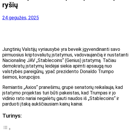
ryšių
24 gegužės, 2025
Jungtinių Valstijų vyriausybė yra beveik įgyvendinanti savo
pirmuosius kriptovaliutų įstatymus, vadovaujančią ir nustatanti
Nacionalinę JAV „Stablecoins“ (Genius) įstatymą. Tačiau
demokratų įstatymų leidėjai siekia apimti apsaugą nuo
valstybės pareigūnų, ypač prezidento Donaldo Trumpo
šeimos, korupcijos.
Remiantis „Axios“ pranešimu, grupė senatorių reikalauja, kad
įstatymo projektas turi būti pakeistas, kad Trumpas ir jo
vidinio rato nariai negalėtų gauti naudos iš „Stablecoins“ ir
parduoti įtaką aukščiausiam kainų kainai.
Turinys: