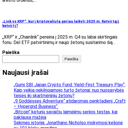
arešto orderius,…
„Link vs XRP“: kurį kriptovaliutą geriau laikyti 2025 m. Ketvirtąjį
ketvirtį?
„XRP“ ir „Chainlink“ pereina į 2025 m. Q4 su labai skirtingais
fonu. Dėl ETF patvirtinimų ir naujo žetonų susitarimo šią…
Paieška
Paieška
Naujausi įrašai
„Gumi SBI Japan Crypto Fund: Yield-First Treasury Play“.
Kaip veikia nekilnojamojo turto žetonai: nuo nuosavybės
teisės iki skaitmeninių žetonų?
„9 Goddesses Adventure“ atidaromas penktadienį „Craft
– Hypergrid Business“.
„Bitcoin“ keturių savaičių laimėjimų serijos testas, kai
paklausa mažėja
Sėkmės istorija: Jonathano Nicholso mokymosi kelionė