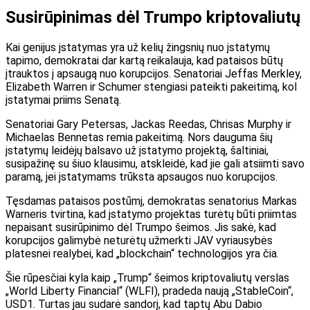
Susirūpinimas dėl Trumpo kriptovaliutų
Kai genijus įstatymas yra už kelių žingsnių nuo įstatymų
tapimo, demokratai dar kartą reikalauja, kad pataisos būtų
įtrauktos į apsaugą nuo korupcijos. Senatoriai Jeffas Merkley,
Elizabeth Warren ir Schumer stengiasi pateikti pakeitimą, kol
įstatymai priims Senatą.
Senatoriai Gary Petersas, Jackas Reedas, Chrisas Murphy ir
Michaelas Bennetas remia pakeitimą. Nors dauguma šių
įstatymų leidėjų balsavo už įstatymo projektą, šaltiniai,
susipažinę su šiuo klausimu, atskleidė, kad jie gali atsiimti savo
paramą, jei įstatymams trūksta apsaugos nuo korupcijos.
Tęsdamas pataisos postūmį, demokratas senatorius Markas
Warneris tvirtina, kad įstatymo projektas turėtų būti priimtas
nepaisant susirūpinimo dėl Trumpo šeimos. Jis sakė, kad
korupcijos galimybė neturėtų užmerkti JAV vyriausybės
platesnei realybei, kad „blockchain“ technologijos yra čia.
Šie rūpesčiai kyla kaip „Trump“ šeimos kriptovaliutų verslas
„World Liberty Financial“ (WLFI), pradeda naują „StableCoin“,
USD1. Turtas jau sudarė sandorį, kad taptų Abu Dabio