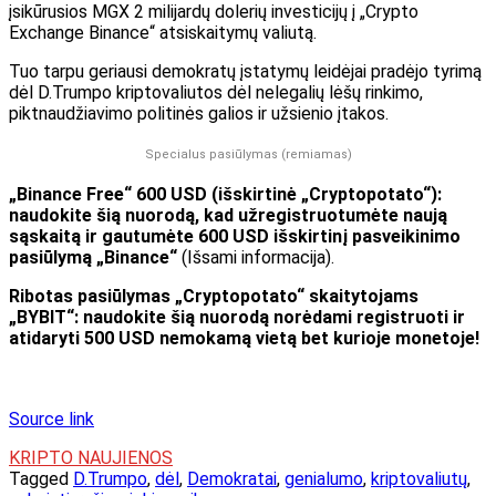
įsikūrusios MGX 2 milijardų dolerių investicijų į „Crypto
Exchange Binance“ atsiskaitymų valiutą.
Tuo tarpu geriausi demokratų įstatymų leidėjai pradėjo tyrimą
dėl D.Trumpo kriptovaliutos dėl nelegalių lėšų rinkimo,
piktnaudžiavimo politinės galios ir užsienio įtakos.
Specialus pasiūlymas (remiamas)
„Binance Free“ 600 USD (išskirtinė „Cryptopotato“):
naudokite šią nuorodą, kad užregistruotumėte naują
sąskaitą ir gautumėte 600 USD išskirtinį pasveikinimo
pasiūlymą „Binance“
(Išsami informacija).
Ribotas pasiūlymas „Cryptopotato“ skaitytojams
„BYBIT“: naudokite šią nuorodą norėdami registruoti ir
atidaryti 500 USD nemokamą vietą bet kurioje monetoje!
Source link
KRIPTO NAUJIENOS
Tagged
D.Trumpo
,
dėl
,
Demokratai
,
genialumo
,
kriptovaliutų
,