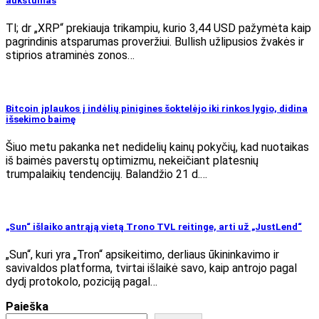
aukštumas
Tl; dr „XRP“ prekiauja trikampiu, kurio 3,44 USD pažymėta kaip
pagrindinis atsparumas proveržiui. Bullish užlipusios žvakės ir
stiprios atraminės zonos…
Bitcoin įplaukos į indėlių pinigines šoktelėjo iki rinkos lygio, didina
išsekimo baimę
Šiuo metu pakanka net nedidelių kainų pokyčių, kad nuotaikas
iš baimės paverstų optimizmu, nekeičiant platesnių
trumpalaikių tendencijų. Balandžio 21 d.…
„Sun“ išlaiko antrąją vietą Trono TVL reitinge, arti už „JustLend“
„Sun“, kuri yra „Tron“ apsikeitimo, derliaus ūkininkavimo ir
savivaldos platforma, tvirtai išlaikė savo, kaip antrojo pagal
dydį protokolo, poziciją pagal…
Paieška