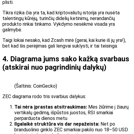
plisti.
Tikra rizika čia yra ta, kad kriptovaliutų istorija yra nusėta
talentingų kūrėjų, turinčių didelių ketinimų, nerandančių
produkto rinkai tinkamo. Vykdymo nesėkmė visada yra
galimybė.
Taigi lokiai nesako, kad Zcash mirė (gerai, kai kurie iš jų yra!),
bet kad šis perėjimas gali lengvai suklysti, ir tai teisinga.
4. Diagrama jums sako kažką svarbaus
(atskirai nuo pagrindinių dalykų)
(Šaltinis: CoinGecko)
ZEC diagrama rodo tris svarbius dalykus:
Tai nėra įprastas atsitraukimas:
Mes žiūrime į žiaurų
vertikalų gedimą, išpūstos juostos, RSI smarkiai
perparduota dienos metu
Ilgalaikė struktūra vis dar nepažeista:
Net po
branduolinio ginklo ZEC smarkiai pakilo nuo 18–50 USD