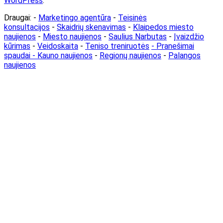
WordPress
.
Draugai: -
Marketingo agentūra
-
Teisinės
konsultacijos
-
Skaidrių skenavimas
-
Klaipedos miesto
naujienos
-
Miesto naujienos
-
Saulius Narbutas
-
Įvaizdžio
kūrimas
-
Veidoskaita
-
Teniso treniruotės
- Pranešimai
spaudai -
Kauno naujienos
-
Regionų naujienos
-
Palangos
naujienos