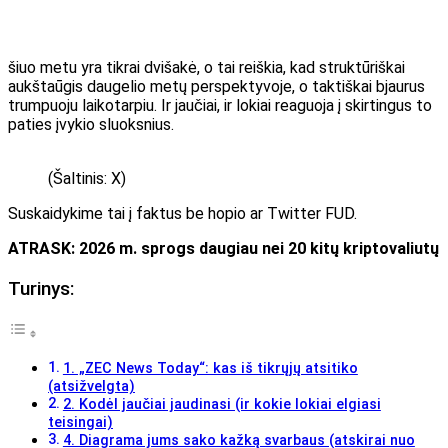
šiuo metu yra tikrai dvišakė, o tai reiškia, kad struktūriškai
aukštaūgis daugelio metų perspektyvoje, o taktiškai bjaurus
trumpuoju laikotarpiu. Ir jaučiai, ir lokiai reaguoja į skirtingus to
paties įvykio sluoksnius.
(Šaltinis: X)
Suskaidykime tai į faktus be hopio ar Twitter FUD.
ATRASK: 2026 m. sprogs daugiau nei 20 kitų kriptovaliutų
Turinys:
1. „ZEC News Today“: kas iš tikrųjų atsitiko
(atsižvelgta)
2. Kodėl jaučiai jaudinasi (ir kokie lokiai elgiasi
teisingai)
4. Diagrama jums sako kažką svarbaus (atskirai nuo