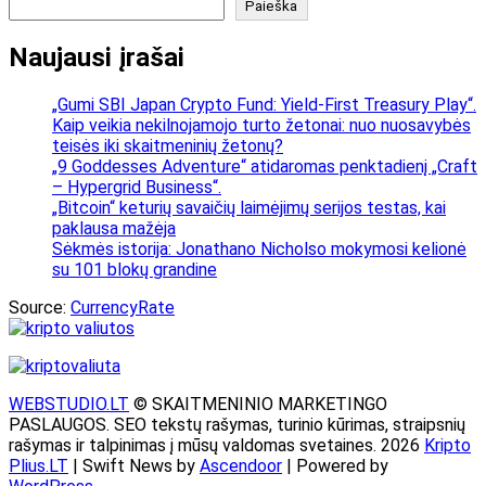
Paieška
Naujausi įrašai
„Gumi SBI Japan Crypto Fund: Yield-First Treasury Play“.
Kaip veikia nekilnojamojo turto žetonai: nuo nuosavybės
teisės iki skaitmeninių žetonų?
„9 Goddesses Adventure“ atidaromas penktadienį „Craft
– Hypergrid Business“.
„Bitcoin“ keturių savaičių laimėjimų serijos testas, kai
paklausa mažėja
Sėkmės istorija: Jonathano Nicholso mokymosi kelionė
su 101 blokų grandine
Source:
CurrencyRate
WEBSTUDIO.LT
© SKAITMENINIO MARKETINGO
PASLAUGOS. SEO tekstų rašymas, turinio kūrimas, straipsnių
rašymas ir talpinimas į mūsų valdomas svetaines. 2026
Kripto
Plius.LT
| Swift News by
Ascendoor
| Powered by