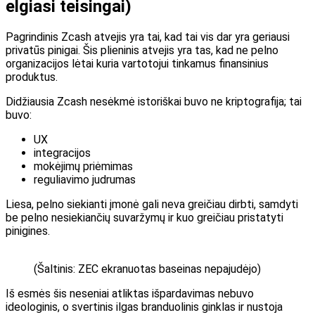
elgiasi teisingai)
Pagrindinis Zcash atvejis yra tai, kad tai vis dar yra geriausi
privatūs pinigai. Šis plieninis atvejis yra tas, kad ne pelno
organizacijos lėtai kuria vartotojui tinkamus finansinius
produktus.
Didžiausia Zcash nesėkmė istoriškai buvo ne kriptografija; tai
buvo:
UX
integracijos
mokėjimų priėmimas
reguliavimo judrumas
Liesa, pelno siekianti įmonė gali neva greičiau dirbti, samdyti
be pelno nesiekiančių suvaržymų ir kuo greičiau pristatyti
pinigines.
(Šaltinis: ZEC ekranuotas baseinas nepajudėjo)
Iš esmės šis neseniai atliktas išpardavimas nebuvo
ideologinis, o svertinis ilgas branduolinis ginklas ir nustoja