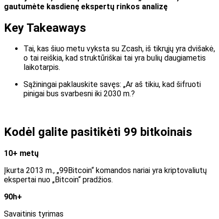
gautumėte kasdienę ekspertų rinkos analizę
Key Takeaways
Tai, kas šiuo metu vyksta su Zcash, iš tikrųjų yra dvišakė,
o tai reiškia, kad struktūriškai tai yra bulių daugiametis
laikotarpis.
Sąžiningai paklauskite savęs: „Ar aš tikiu, kad šifruoti
pinigai bus svarbesni iki 2030 m.?
Kodėl galite pasitikėti 99 bitkoinais
10+ metų
Įkurta 2013 m., „99Bitcoin“ komandos nariai yra kriptovaliutų
ekspertai nuo „Bitcoin“ pradžios.
90h+
Savaitinis tyrimas