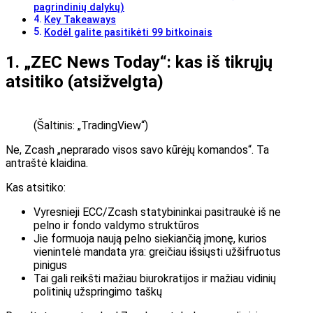
pagrindinių dalykų)
Key Takeaways
Kodėl galite pasitikėti 99 bitkoinais
1. „ZEC News Today“: kas iš tikrųjų
atsitiko (atsižvelgta)
(Šaltinis: „TradingView“)
Ne, Zcash „neprarado visos savo kūrėjų komandos“. Ta
antraštė klaidina.
Kas atsitiko:
Vyresnieji ECC/Zcash statybininkai pasitraukė iš ne
pelno ir fondo valdymo struktūros
Jie formuoja naują pelno siekiančią įmonę, kurios
vienintelė mandata yra: greičiau išsiųsti užšifruotus
pinigus
Tai gali reikšti mažiau biurokratijos ir mažiau vidinių
politinių užspringimo taškų