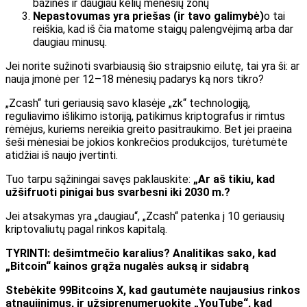
bazinės ir daugiau kelių mėnesių zonų
Nepastovumas yra priešas
(ir tavo galimybė)
o tai
reiškia, kad iš čia matome staigų palengvėjimą arba dar
daugiau minusų.
Jei norite sužinoti svarbiausią šio straipsnio eilutę, tai yra ši: ar
nauja įmonė per 12–18 mėnesių padarys ką nors tikro?
„Zcash“ turi geriausią savo klasėje „zk“ technologiją,
reguliavimo išlikimo istoriją, patikimus kriptografus ir rimtus
rėmėjus, kuriems nereikia greito pasitraukimo. Bet jei praeina
šeši mėnesiai be jokios konkrečios produkcijos, turėtumėte
atidžiai iš naujo įvertinti.
Tuo tarpu sąžiningai savęs paklauskite:
„Ar aš tikiu, kad
užšifruoti pinigai bus svarbesni iki 2030 m.?
Jei atsakymas yra „daugiau“, „Zcash“ patenka į 10 geriausių
kriptovaliutų pagal rinkos kapitalą.
TYRINTI: dešimtmečio karalius? Analitikas sako, kad
„Bitcoin“ kainos grąža nugalės auksą ir sidabrą
Stebėkite 99Bitcoins X, kad gautumėte naujausius rinkos
atnaujinimus, ir užsiprenumeruokite „YouTube“, kad