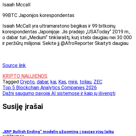
Isaiah Mccall
99BTC Japonijos korespondentas
Isaiah McCall yra ultramaratono bėgikas ir 99 bitkoinų
korespondentas Japonijoje. Jis pradėjo „USAToday“ 2019 m.,
o dabar turi „Medium“ tinklaraštį, kurį stebi daugiau nei 30 000
ir peržiūrų milijonai. Sekite jį @AfroReporter Skaityti daugiau
Source link
KRIPTO NAUJIENOS
Tagged
Crypto
,
dabar
,
kai
,
Kas
,
mirė
,
toliau
,
ZEC
Navigacija
Top 5 Blockchain Analytics Companies 2026
Dažni saugumo pavojai AI sistemose ir kaip jų išvengti
tarp
įrašų
Susiję įrašai
„XRP Bullish Ending“ modelis užuomina į naujas visų laikų