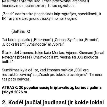
Rezultatas yra tas, kad Zcash protokolas, grandinė ir
finansavimo mechanizmai ir toliau egzistuos.
„Zcash“ neatsisako pagrindinės kriptografijos, specifikacijų ir
IP. Tai yra arčiau įmonės išskyrimo nei žlugimo.
(Šaltinis: X)
Tai labiau panašu į „Ethereum“ į „ConsenSys“ arba „Bitcoin“ į
„Blockstream“, „Chaincode“ ar „Spiral“.
Štai kodėl žmonės, tokie kaip Mertas, Arjunas Khemani (Naval
Ravikant protežė), Chainyoda ir kt., vadina tai „OG koduotu
bullish“.
Sumišimas kyla dėl to, kad žmonės painioja „ECC org
restruktūrizavimą“ su „Zcash protokolo atsisakymu“. Tai nėra
tas pats dalykas.
ATRASK: 20 populiariausių kriptovaliutų, kuriuos galima
įsigyti 2026 m
2. Kodėl jaučiai jaudinasi (ir kokie lokiai