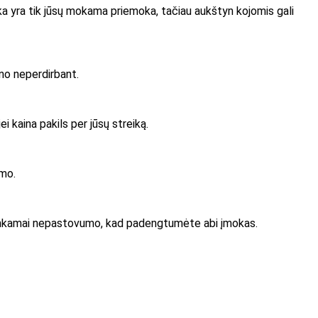
zika yra tik jūsų mokama priemoka, tačiau aukštyn kojomis gali
lno neperdirbant.
i kaina pakils per jūsų streiką.
imo.
 pakankamai nepastovumo, kad padengtumėte abi įmokas.