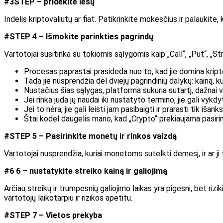
#3STEP – pridėkite lėšų
Indėlis kriptovaliutų ar fiat. Patikrinkite mokesčius ir palaukite
#STEP 4 – Išmokite parinkties pagrindų
Vartotojai susitinka su tokiomis sąlygomis kaip „Call“, „Put“, „Str
Procesas paprastai prasideda nuo to, kad jie domina kriptov
Tada jie nusprendžia dėl dviejų pagrindinių dalykų: kainą, kur
Nustačius šias sąlygas, platforma sukuria sutartį, dažnai 
Jei rinka juda jų naudai iki nustatyto termino, jie gali vykdyt
Jei to nėra, jie gali leisti jam pasibaigti ir prarasti tik iš
Štai kodėl daugelis mano, kad „Crypto“ prekiaujama pasirin
#STEP 5 – Pasirinkite monetų ir rinkos vaizdą
Vartotojai nusprendžia, kuriai monetoms sutelkti dėmesį, ir ar ji tu
#6 6 – nustatykite streiko kainą ir galiojimą
Arčiau streikų ir trumpesnių galiojimo laikas yra pigesni, bet rizi
vartotojų laikotarpiu ir rizikos apetitu.
#STEP 7 – Vietos prekyba