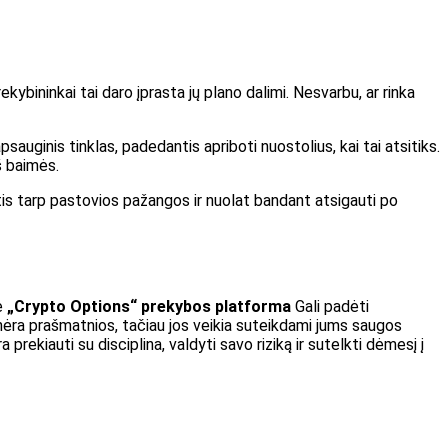
ekybininkai tai daro įprasta jų plano dalimi. Nesvarbu, ar rinka
psauginis tinklas, padedantis apriboti nuostolius, kai tai atsitiks.
š baimės.
tis tarp pastovios pažangos ir nuolat bandant atsigauti po
ė
„Crypto Options“ prekybos platforma
Gali padėti
“ nėra prašmatnios, tačiau jos veikia suteikdami jums saugos
prekiauti su disciplina, valdyti savo riziką ir sutelkti dėmesį į