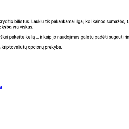
krydžio bilietus. Laukiu tik pakankamai ilgai, kol kainos sumažės, t
ekyba
yra viskas.
škai pakeitė kelią … ir kaip jo naudojimas galėtų padėti sugauti rin
a kriptovaliutų opcionų prekyba.
ma