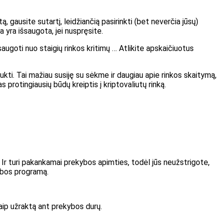
, gausite sutartį, leidžiančią pasirinkti (bet neverčia jūsų)
ta yra išsaugota, jei nuspręsite.
saugoti nuo staigių rinkos kritimų … Atlikite apskaičiuotus
ukti. Tai mažiau susiję su sėkme ir daugiau apie rinkos skaitymą,
 protingiausių būdų kreiptis į kriptovaliutų rinką.
 Ir turi pakankamai prekybos apimties, todėl jūs neužstrigote,
kybos programą.
 kaip užraktą ant prekybos durų.