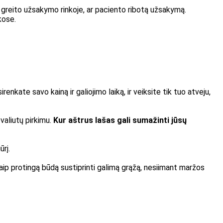
ite greito užsakymo rinkoje, ar paciento ribotą užsakymą.
kose.
kate savo kainą ir galiojimo laiką, ir veiksite tik tuo atveju,
ovaliutų pirkimu.
Kur aštrus lašas gali sumažinti jūsų
ūrį.
 kaip protingą būdą sustiprinti galimą grąžą, nesiimant maržos