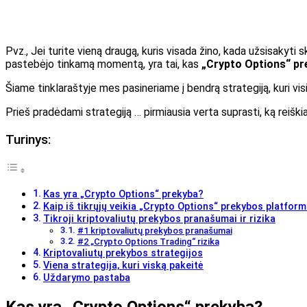
Pvz., Jei turite vieną draugą, kuris visada žino, kada užsisakyti s
pastebėjo tinkamą momentą, yra tai, kas
„Crypto Options“ pr
Šiame tinklaraštyje mes pasineriame į bendrą strategiją, kuri visi
Prieš pradėdami strategiją … pirmiausia verta suprasti, ką reiški
Turinys:
Kas yra „Crypto Options“ prekyba?
Kaip iš tikrųjų veikia „Crypto Options“ prekybos platfor
Tikroji kriptovaliutų prekybos pranašumai ir rizika
#1 kriptovaliutų prekybos pranašumai
#2 „Crypto Options Trading“ rizika
Kriptovaliutų prekybos strategijos
Viena strategija, kuri viską pakeitė
Uždarymo pastaba