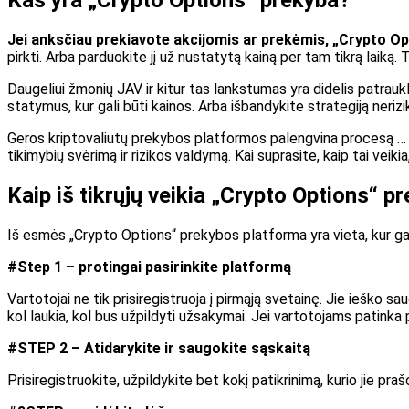
Kas yra „Crypto Options“ prekyba?
Jei anksčiau prekiavote akcijomis ar prekėmis, „Crypto O
pirkti. Arba parduokite jį už nustatytą kainą per tam tikrą laiką. T
Daugeliui žmonių JAV ir kitur tas lankstumas yra didelis patraukl
statymus, kur gali būti kainos. Arba išbandykite strategiją neriz
Geros kriptovaliutų prekybos platformos palengvina procesą … tači
tikimybių svėrimą ir rizikos valdymą. Kai suprasite, kaip tai veik
Kaip iš tikrųjų veikia „Crypto Options“ 
Iš esmės „Crypto Options“ prekybos platforma yra vieta, kur gal
#Step 1 – protingai pasirinkite platformą
Vartotojai ne tik prisiregistruoja į pirmąją svetainę. Jie ieško
kol laukia, kol bus užpildyti užsakymai. Jei vartotojams patinka p
#STEP 2 – Atidarykite ir saugokite sąskaitą
Prisiregistruokite, užpildykite bet kokį patikrinimą, kurio jie pra