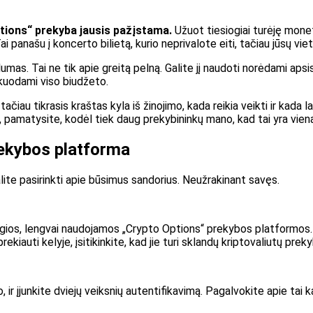
ptions“ prekyba jausis pažįstama.
Užuot tiesiogiai turėję monetą
ai panašu į koncerto bilietą, kurio neprivalote eiti, tačiau jūsų vie
umas. Tai ne tik apie greitą pelną. Galite jį naudoti norėdami apsi
ikuodami viso biudžeto.
au tikrasis kraštas kyla iš žinojimo, kada reikia veikti ir kada la
ia, pamatysite, kodėl tiek daug prekybininkų mano, kad tai yra vienas
prekybos platforma
ite pasirinkti apie būsimus sandorius. Neužrakinant savęs.
 saugios, lengvai naudojamos „Crypto Options“ prekybos platformos.
rekiauti kelyje, įsitikinkite, kad jie turi sklandų kriptovaliutų pre
šo, ir įjunkite dviejų veiksnių autentifikavimą. Pagalvokite apie tai