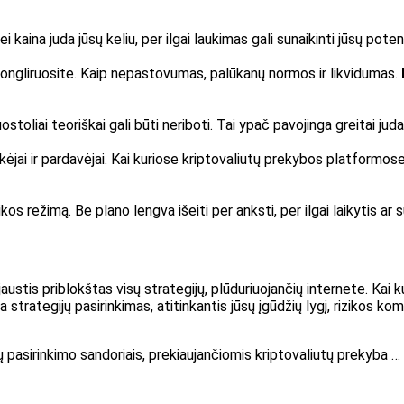
 kaina juda jūsų keliu, per ilgai laukimas gali sunaikinti jūsų poten
 žongliruosite. Kaip nepastovumas, palūkanų normos ir likvidumas.
oliai teoriškai gali būti neriboti. Tai ypač pavojinga greitai judan
ėjai ir pardavėjai. Kai kuriose kriptovaliutų prekybos platformose
ikos režimą. Be plano lengva išeiti per anksti, per ilgai laikytis a
tis priblokštas visų strategijų, plūduriuojančių internete. Kai kuri
 strategijų pasirinkimas, atitinkantis jūsų įgūdžių lygį, rizikos kom
 pasirinkimo sandoriais, prekiaujančiomis kriptovaliutų prekyba … k