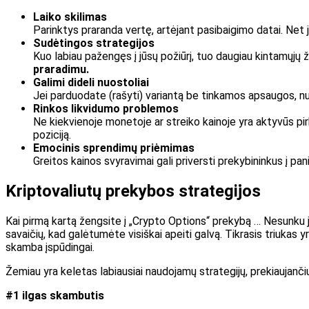
Laiko skilimas
Parinktys praranda vertę, artėjant pasibaigimo datai. Net jei
Sudėtingos strategijos
Kuo labiau pažengęs į jūsų požiūrį, tuo daugiau kintamųjų
praradimu.
Galimi dideli nuostoliai
Jei parduodate (rašyti) variantą be tinkamos apsaugos, nuost
Rinkos likvidumo problemos
Ne kiekvienoje monetoje ar streiko kainoje yra aktyvūs pirk
poziciją.
Emocinis sprendimų priėmimas
Greitos kainos svyravimai gali priversti prekybininkus į pan
Kriptovaliutų prekybos strategijos
Kai pirmą kartą žengsite į „Crypto Options“ prekybą … Nesunku jaus
savaičių, kad galėtumėte visiškai apeiti galvą. Tikrasis triukas yra
skamba įspūdingai.
Žemiau yra keletas labiausiai naudojamų strategijų, prekiaujančių
#1 ilgas skambutis