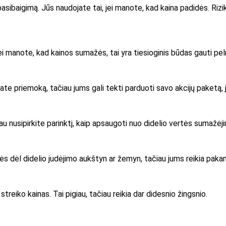
 pasibaigimą. Jūs naudojate tai, jei manote, kad kaina padidės. Ri
Jei manote, kad kainos sumažės, tai yra tiesioginis būdas gauti pe
e priemoką, tačiau jums gali tekti parduoti savo akcijų paketą, je
iau nusipirkite parinktį, kaip apsaugoti nuo didelio vertės sumažėj
žinatės dėl didelio judėjimo aukštyn ar žemyn, tačiau jums reikia
streiko kainas. Tai pigiau, tačiau reikia dar didesnio žingsnio.