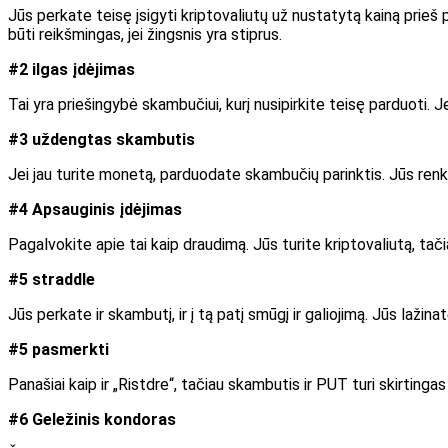
Jūs perkate teisę įsigyti kriptovaliutų už nustatytą kainą prieš
būti reikšmingas, jei žingsnis yra stiprus.
#2 ilgas įdėjimas
Tai yra priešingybė skambučiui, kurį nusipirkite teisę parduoti. 
#3 uždengtas skambutis
Jei jau turite monetą, parduodate skambučių parinktis. Jūs renkat
#4 Apsauginis įdėjimas
Pagalvokite apie tai kaip draudimą. Jūs turite kriptovaliutą, tač
#5 straddle
Jūs perkate ir skambutį, ir į tą patį smūgį ir galiojimą. Jūs la
#5 pasmerkti
Panašiai kaip ir „Ristdre“, tačiau skambutis ir PUT turi skirtingas 
#6 Geležinis kondoras