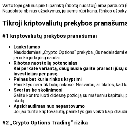
Vartotojai gali nusipirkti parinktį (ribotą nuostolį) arba parduot
Naudokite ribinius užsakymus, jei jiems rūpi kaina. Rinkos užsakym
Tikroji kriptovaliutų prekybos pranašumai
#1 kriptovaliutų prekybos pranašumai
Lankstumas
Naudodamiesi „Crypto Options“ prekyba, jūs nedelsdami esate
jei rinka juda jūsų naudai.
Ribotas nuostolių potencialas
Kai perkate variantą, daugiausia galite prarasti jūs
investicijas per pusę.
Pelnas bet kuria rinkos kryptimi
Parinktys nėra tik bulių rinkose. Nesvarbu, ar tikitės, kad kain
Svertas be skolinimosi
Galite kontroliuoti didesnę poziciją su mažesniu kapitalu, 
skolų.
Apsidraudimas nuo nepastovumo
Jei jau turite kriptovaliutą, parinktys gali veikti kaip dr
#2 „Crypto Options Trading“ rizika