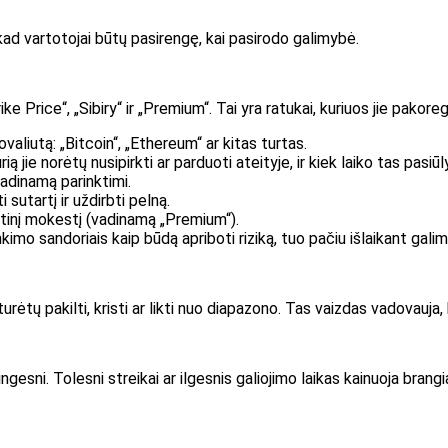
, kad vartotojai būtų pasirengę, kai pasirodo galimybė.
ike Price“, „Sibiry“ ir „Premium“. Tai yra ratukai, kuriuos jie pakor
aliutą: „Bitcoin“, „Ethereum“ ar kitas turtas.
ią jie norėtų nusipirkti ar parduoti ateityje, ir kiek laiko tas pasiūl
vadinamą parinktimi.
i sutartį ir uždirbti pelną.
ankstinį mokestį (vadinamą „Premium“).
kimo sandoriais kaip būdą apriboti riziką, tuo pačiu išlaikant gali
rėtų pakilti, kristi ar likti nuo diapazono. Tas vaizdas vadovauja, k
kingesni. Tolesni streikai ar ilgesnis galiojimo laikas kainuoja bra