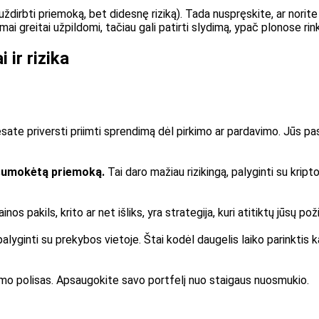
i (uždirbti priemoką, bet didesnę riziką). Tada nuspręskite, ar nor
ai greitai užpildomi, tačiau gali patirti slydimą, ypač plonose rin
 ir rizika
 priversti priimti sprendimą dėl pirkimo ar pardavimo. Jūs pasiren
ų sumokėtą priemoką.
Tai daro mažiau rizikingą, palyginti su kript
os pakils, krito ar net išliks, yra strategija, kuri atitiktų jūsų poži
palyginti su prekybos vietoje. Štai kodėl daugelis laiko parinktis
audimo polisas. Apsaugokite savo portfelį nuo staigaus nuosmukio.