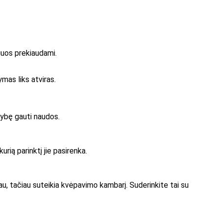
eguos prekiaudami.
ymas liks atviras.
mybę gauti naudos.
urią parinktį jie pasirenka.
ngiau, tačiau suteikia kvėpavimo kambarį. Suderinkite tai su