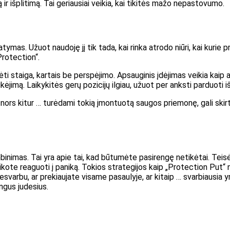
r išplitimą. Tai geriausiai veikia, kai tikitės mažo nepastovumo.
ymas. Užuot naudoję jį tik tada, kai rinka atrodo niūri, kai kurie pr
Protection“.
ėti staiga, kartais be perspėjimo. Apsauginis įdėjimas veikia kaip a
kėjimą. Laikykitės gerų pozicijų ilgiau, užuot per anksti parduoti i
 nors kitur … turėdami tokią įmontuotą saugos priemonę, gali skir
inimas. Tai yra apie tai, kad būtumėte pasirengę netikėtai. Teis
alikote reaguoti į paniką. Tokios strategijos kaip „Protection Put
varbu, ar prekiaujate visame pasaulyje, ar kitaip … svarbiausia yra 
ingus judesius.