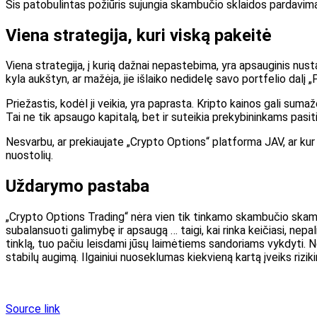
Šis patobulintas požiūris sujungia skambučio sklaidos pardavimą i
Viena strategija, kuri viską pakeitė
Viena strategija, į kurią dažnai nepastebima, yra apsauginis nustat
kyla aukštyn, ar mažėja, jie išlaiko nedidelę savo portfelio dalį „
Priežastis, kodėl ji veikia, yra paprasta. Kripto kainos gali sumaž
Tai ne tik apsaugo kapitalą, bet ir suteikia prekybininkams pasiti
Nesvarbu, ar prekiaujate „Crypto Options“ platforma JAV, ar kur
nuostolių.
Uždarymo pastaba
„Crypto Options Trading“ nėra vien tik tinkamo skambučio skamb
subalansuoti galimybę ir apsaugą … taigi, kai rinka keičiasi, nep
tinklą, tuo pačiu leisdami jūsų laimėtiems sandoriams vykdyti. Nes
stabilų augimą. Ilgainiui nuoseklumas kiekvieną kartą įveiks rizik
Source link