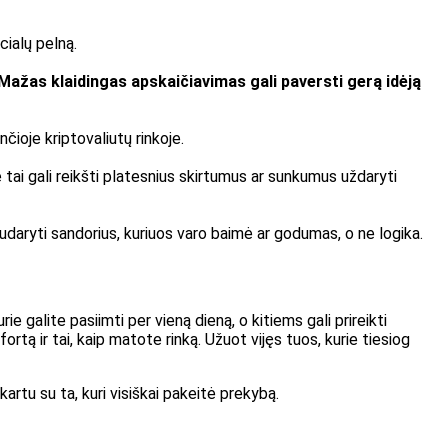
cialų pelną.
Mažas klaidingas apskaičiavimas gali paversti gerą idėją
čioje kriptovaliutų rinkoje.
 tai gali reikšti platesnius skirtumus ar sunkumus uždaryti
r sudaryti sandorius, kuriuos varo baimė ar godumas, o ne logika.
e galite pasiimti per vieną dieną, o kitiems gali prireikti
fortą ir tai, kaip matote rinką. Užuot vijęs tuos, kurie tiesiog
artu su ta, kuri visiškai pakeitė prekybą.