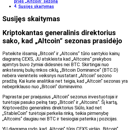
prieš „Altcoin“ sezoną
Susijęs skaitymas
Susijęs skaitymas
Kriptokantas generalinis direktorius
sako, kad „Altcoin“ sezonas prasidėjo
Pateikite išsamią „Bitcoin“ ir „Altcoins“ tūrio santykio kainų
diagramą CEXS, JU
atskleista
kad „Altcoins“ prekybos
apimtys buvo žymiai didesnės nei BTC. Skirtingai nuo
ankstesnių bulių rinkos ciklų, „Bitcoin Dominance“ (BTC.D)
nebėra vienintelis veiksnys nustatant „Altcoin“ sezono
pradžią. Kai kurie analitikai net teigia, kad „Altcoin“ sezonas yra
nebepriklauso nuo „Bitcoin“ dominavimo
.
Paprastai per praėjusius „Altcoin“ sezonus investuotojai ir
turėtojai pasuko pelną tarp „Bitcoin“ ir „Altcoins“. Šį kartą,
Kriptovedžio generalinis direktorius
Siūlo, kad net
„StableCoin“ turėtojai perkelia rinką, teikia pirmenybę
„Altcoins“ daugiau nei BTC ir tiesiogiai patenka į pozicijas.
YU diagrama rodo, kad „Altcoin“ tūris CEXS viršijo „Bitcoin“