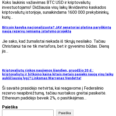
Koks laukinis važiavimas BTC USD ir kriptovaliutų
investuotojams! Didžiausia visų laikų likvidavimo kaskados
kriptovaliutų istorijoje, sunaikindama 1600 000 prekybininkų,
kurių…
Bitcoin kasyba nacionalizuota? JAV senatoriai platina paryškintą
naują rezervų remiamą įstatymo projektą
Jie sako, kad žurnalistai niekada iš tikrųjų nesilaiko. Tačiau
Christianui tai ne tik metafora, bet ir gyvenimo būdas. Dieną
jis…
Kriptovaliutų rinkos naujienos šiandien, gruodžio 20 d.:
kriptovaliutų ir bitkoino kaina kitais metais pasieks naują visų laikų
aukščiausią lygį? Linksmas Warrenas Vendetta!
Ši savaitė prasidėjo netvirtai, kai reagavome į Federalinio
rezervo neapibrėžtumą, tačiau nuotaikos greitai pasikeitė.
Ethereum padidėjo beveik 2%, o pasitikėjimas…
Paieška
Paieška