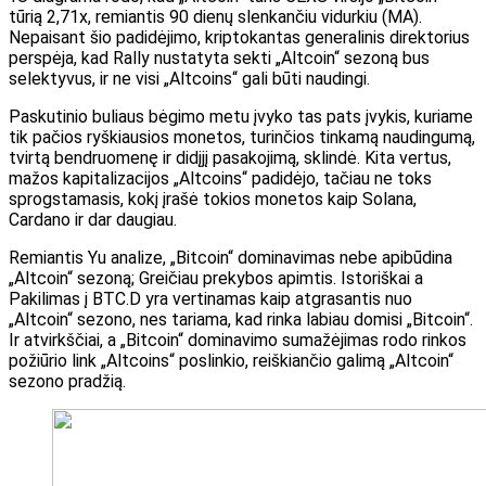
tūrią 2,71x, remiantis 90 dienų slenkančiu vidurkiu (MA).
Nepaisant šio padidėjimo, kriptokantas generalinis direktorius
perspėja, kad
Rally nustatyta sekti „Altcoin“ sezoną
bus
selektyvus, ir ne visi „Altcoins“ gali būti naudingi.
Paskutinio buliaus bėgimo metu įvyko tas pats įvykis, kuriame
tik pačios ryškiausios monetos, turinčios tinkamą naudingumą,
tvirtą bendruomenę ir didįjį pasakojimą, sklindė. Kita vertus,
mažos kapitalizacijos „Altcoins“ padidėjo, tačiau ne toks
sprogstamasis, kokį įrašė tokios monetos kaip Solana,
Cardano ir dar daugiau.
Remiantis Yu analize, „Bitcoin“ dominavimas nebe apibūdina
„Altcoin“ sezoną; Greičiau prekybos apimtis. Istoriškai a
Pakilimas į BTC.D
yra vertinamas kaip atgrasantis nuo
„Altcoin“ sezono, nes tariama, kad rinka labiau domisi „Bitcoin“.
Ir atvirkščiai, a
„Bitcoin“ dominavimo sumažėjimas
rodo rinkos
požiūrio link „Altcoins“ poslinkio, reiškiančio galimą „Altcoin“
sezono pradžią.