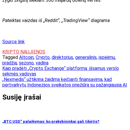
žygio žingsnį siekiant 300 milijardų dolerių vertės.
Pateiktas vaizdas iš „Reddit“, „TradingView“ diagrama
Source link
KRIPTO NAUJIENOS
Tagged
Altcoin
,
Crypto
,
direktorius
,
generalinis
,
įspėjimu
,
pradžią
,
sezono
,
vadina
Navigacija
Kaip pradėti „Crypto Exchange“ platformą: išsamus verslo
sėkmės vadovas
tarp
„Nexmedis“ užtikrina žaidimą keičiantį finansavimą, kad
įrašų
pertvarkytų Indonezijos sveikatos priežiūrą su pažangiausia AI
Susiję įrašai
„BTC USD“ palaikymas: ko prekybininkai gali tikėtis?