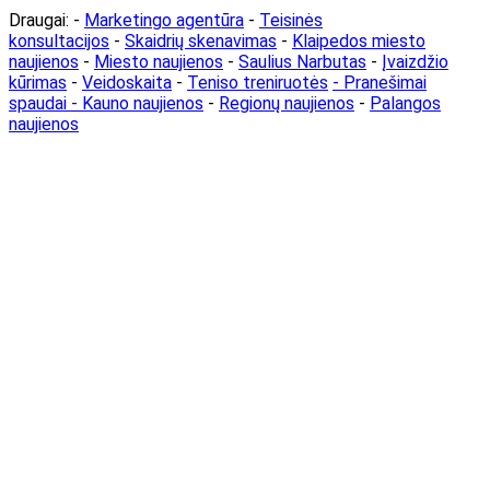
Draugai: -
Marketingo agentūra
-
Teisinės
konsultacijos
-
Skaidrių skenavimas
-
Klaipedos miesto
naujienos
-
Miesto naujienos
-
Saulius Narbutas
-
Įvaizdžio
kūrimas
-
Veidoskaita
-
Teniso treniruotės
- Pranešimai
spaudai -
Kauno naujienos
-
Regionų naujienos
-
Palangos
naujienos