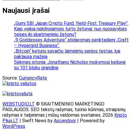
Naujausi įrašai
„Gumi SBI Japan Crypto Fund: Yield-First Treasury Play“.
Kaip veikia nekilnojamojo turto žetonai: nuo nuosavybės
teisės iki skaitmeninių žetonų?
„9 Goddesses Adventure“ atidaromas penktadienį „Craft
– Hypergrid Business“.
„Bitcoin“ keturių savaičių laimėjimų serijos testas, kai
paklausa mažėja
Sėkmės istorija: Jonathano Nicholso mokymosi kelionė
su 101 blokų grandine
Source:
CurrencyRate
WEBSTUDIO.LT
© SKAITMENINIO MARKETINGO
PASLAUGOS. SEO tekstų rašymas, turinio kūrimas, straipsnių
rašymas ir talpinimas į mūsų valdomas svetaines. 2026
Kripto
Plius.LT
| Swift News by
Ascendoor
| Powered by
WordPress
.