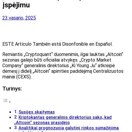
įspėjimu
23 vasario, 2025
ESTE Artículo También está Disonfonible en Español.
Remiantis „Cryptoquant“ duomenimis, ilgai lauktas „Altcoin“
sezonas galėjo būti oficialiai atvykęs. „Crypto Market
Company“ generalinis direktorius „Ki Young Ju“ atkreipė
dėmesį į didelį „Altcoin“ apimties padidėjimą
Centralizuotos
mainai (CEXS)
.
Turinys:
Susijęs skaitymas
Kriptokantas generalinis direktorius sako, kad
„Altcoin“ sezonas prasidėjo
Analitikai prognozuoja galutinį rinkos sumažėjimą