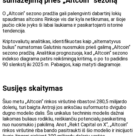
sumažėjimą prieš „Altcoin“ sezoną
O „Altcoin“ sezono pradžia gali palengvinti dabartinį
lokių
spaudimas altcoins
Rinkoje vis dar kyla netikrumas, ar šioje
jaučio cikle įvyks ši labai laukiama ir pasikartojanti istorinė
tendencija.
Kriptovaliutų analitikas, identifikuotas kaip „alternatyvus
bulius“
numatomas
Galutinis nuosmukis prieš galimą „Altcoin“
sezono pradžią. Analitikai prognozuoja, kad „Altcoin“ sezono
indekso diagrama patirs reikšmingą kritimą, o po to padidins
90 slenkstį iki 2025 m. Pabaigos, kaip matyti diagramoje.
Susijęs skaitymas
Šiuo metu
„Altcoin“ rinkos viršutinė riba
stovi 280,5 milijardo
dolerių, turi
baigta
Antroji jos anksčiau suformuoto dvigubo
dugno modelio dalis. Šis unikalus techninis modelis dažnai
laikomas buliaus rodikliu, reiškiančiu potencialų pasikeitimą
nuo nuosmukio į pakilimą. Anot „Rekt Capital on X“, „Altcoin“
rinkos viršutinė riba bando pasitraukti iš šio modelio ir inicijuoti