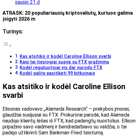
sausio 21 d
ATRASK: 20 populiariausių kriptovaliutų, kuriuos galima
įsigyti 2026 m
Turinys:
Kas atsitiko ir kodėl Caroline Ellison svarbi
Kaip tai tiesiogiai susiję su FTX grąžinimu
Kodėl reguliuotojai vis dar nurodo FTX
Kodėl galite pasitikėti 99 bitkoinais
Kas atsitiko ir kodėl Caroline Ellison
svarbi
Elisonas vadovavo „Alameda Research“ – prekybos įmonei,
glaudžiai susijusiai su FTX. Prokurorai parodė, kad Alameda
naudojo klientų lėšas iš FTX, kad padengtų nuostolius. Ellison
pripažino savo vaidmenį ir bendradarbiavo su valdžia, o tai
padėjo užtikrinti Sam Bankman-Fried teistumą.