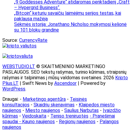
„9 Goddesses Adventure“ atidaromas penktadienį „Craft
– Hypergrid Business“.
„Bitcoin“ keturių savaičių laimėjimų serijos testas, kai
paklausa mažėja
Sėkmės istorija: Jonathano Nicholso mokymosi kelionė
su 101 blokų grandine
Source:
CurrencyRate
WEBSTUDIO.LT
© SKAITMENINIO MARKETINGO
PASLAUGOS. SEO tekstų rašymas, turinio kūrimas, straipsnių
rašymas ir talpinimas į mūsų valdomas svetaines. 2026
Kripto
Plius.LT
| Swift News by
Ascendoor
| Powered by
WordPress
.
Draugai: -
Marketingo agentūra
-
Teisinės
konsultacijos
-
Skaidrių skenavimas
-
Klaipedos miesto
naujienos
-
Miesto naujienos
-
Saulius Narbutas
-
Įvaizdžio
kūrimas
-
Veidoskaita
-
Teniso treniruotės
- Pranešimai
spaudai -
Kauno naujienos
-
Regionų naujienos
-
Palangos
naujienos