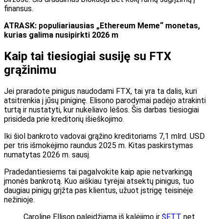
finansus.
ATRASK: populiariausias „Ethereum Meme“ monetas,
kurias galima nusipirkti 2026 m
Kaip tai tiesiogiai susiję su FTX
grąžinimu
Jei praradote pinigus naudodami FTX, tai yra ta dalis, kuri
atsitrenkia į jūsų piniginę. Elisono parodymai padėjo atrakinti
turtą ir nustatyti, kur nukeliavo lėšos. Šis darbas tiesiogiai
prisideda prie kreditorių išieškojimo.
Iki šiol bankroto vadovai grąžino kreditoriams 7,1 mlrd. USD
per tris išmokėjimo raundus 2025 m. Kitas paskirstymas
numatytas 2026 m. sausį.
Pradedantiesiems tai pagalvokite kaip apie netvarkingą
įmonės bankrotą. Kuo aiškiau tyrėjai atsektų pinigus, tuo
daugiau pinigų grįžta pas klientus, užuot įstrigę teisinėje
nežinioje.
Caroline Ellison paleidžiama iš kalėjimo ir
$FTT
net