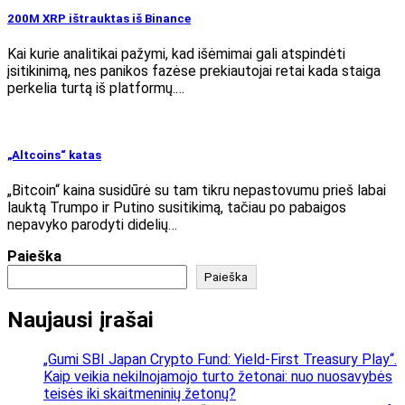
200M XRP ištrauktas iš Binance
Kai kurie analitikai pažymi, kad išėmimai gali atspindėti
įsitikinimą, nes panikos fazėse prekiautojai retai kada staiga
perkelia turtą iš platformų.…
„Altcoins“ katas
„Bitcoin“ kaina susidūrė su tam tikru nepastovumu prieš labai
lauktą Trumpo ir Putino susitikimą, tačiau po pabaigos
nepavyko parodyti didelių…
Paieška
Paieška
Naujausi įrašai
„Gumi SBI Japan Crypto Fund: Yield-First Treasury Play“.
Kaip veikia nekilnojamojo turto žetonai: nuo nuosavybės
teisės iki skaitmeninių žetonų?