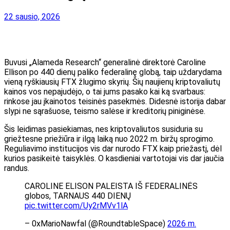
22 sausio, 2026
Buvusi „Alameda Research“ generalinė direktorė Caroline
Ellison po 440 dienų paliko federalinę globą, taip uždarydama
vieną ryškiausių FTX žlugimo skyrių. Šių naujienų kriptovaliutų
kainos vos nepajudėjo, o tai jums pasako kai ką svarbaus:
rinkose jau įkainotos teisinės pasekmės. Didesnė istorija dabar
slypi ne sąrašuose, teismo salėse ir kreditorių piniginėse.
Šis leidimas pasiekiamas, nes kriptovaliutos susiduria su
griežtesne priežiūra ir ilgą laiką nuo 2022 m. biržų sprogimo.
Reguliavimo institucijos vis dar nurodo FTX kaip priežastį, dėl
kurios pasikeitė taisyklės. O kasdieniai vartotojai vis dar jaučia
randus.
CAROLINE ELISON PALEISTA IŠ FEDERALINĖS
globos, TARNAUS 440 DIENŲ
pic.twitter.com/Uy2rMVv1lA
– 0xMarioNawfal (@RoundtableSpace)
2026 m.