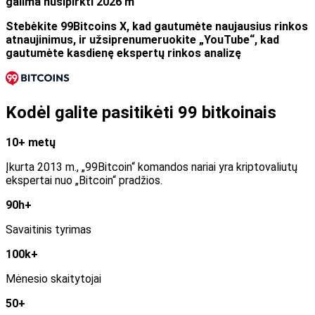
galima nusipirkti 2026 m
Stebėkite 99Bitcoins X, kad gautumėte naujausius rinkos
atnaujinimus, ir užsiprenumeruokite „YouTube“, kad
gautumėte kasdienę ekspertų rinkos analizę
Kodėl galite pasitikėti 99 bitkoinais
10+ metų
Įkurta 2013 m., „99Bitcoin“ komandos nariai yra kriptovaliutų
ekspertai nuo „Bitcoin“ pradžios.
90h+
Savaitinis tyrimas
100k+
Mėnesio skaitytojai
50+