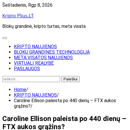
Skip
Šeštadienis, Rgp 8, 2026
to
Kripto Plius.LT
content
Blokų grandinė, kripto turtas, meta visata
KRIPTO NAUJIENOS
BLOKŲ GRANDINĖS TECHNOLOGIJA
META VISATOS NAUJIENOS
VIRTUALI REALYBĖ
PASLAUGOS
Ieškoti:
Home
KRIPTO NAUJIENOS
Caroline Ellison paleista po 440 dienų – FTX aukos
grąžins?
Caroline Ellison paleista po 440 dienų –
FTX aukos grąžins?