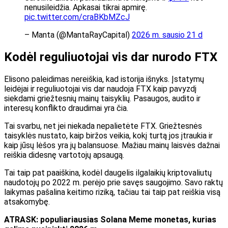
nenusileidžia. Apkasai tikrai apmirę.
pic.twitter.com/craBKbMZcJ
– Manta (@MantaRayCapital)
2026 m. sausio 21 d
Kodėl reguliuotojai vis dar nurodo FTX
Elisono paleidimas nereiškia, kad istorija išnyks. Įstatymų
leidėjai ir reguliuotojai vis dar naudoja FTX kaip pavyzdį
siekdami griežtesnių mainų taisyklių. Pasaugos, audito ir
interesų konflikto draudimai yra čia.
Tai svarbu, net jei niekada nepalietėte FTX. Griežtesnės
taisyklės nustato, kaip biržos veikia, kokį turtą jos įtraukia ir
kaip jūsų lėšos yra jų balansuose. Mažiau mainų laisvės dažnai
reiškia didesnę vartotojų apsaugą.
Tai taip pat paaiškina, kodėl daugelis ilgalaikių kriptovaliutų
naudotojų po 2022 m. perėjo prie savęs saugojimo. Savo raktų
laikymas pašalina keitimo riziką, tačiau tai taip pat reiškia visą
atsakomybę.
ATRASK: populiariausias Solana Meme monetas, kurias