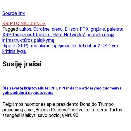
Source link
KRIPTO NAUJIENOS
Tagged
aukos
,
Caroline
,
dienų
,
Ellison
,
FTX
,
grąžins
,
paleista
Navigacija
XRP tampa instituciniu: „Flare Networks“ pristato naują
infrastruktūros palaikymą
tarp
Ripple (XRP) atšaukimo įspėjimas: kodėl dabar 2 USD yra
įrašų
kritinis lygis
Susiję įrašai
Šią savaitę kriptovaliute: CPI, PPI ir darbo atidarymo duomenys
gali padidinti nepastovumą
Teigiamos nuomonės apie prezidento Donaldo Trumpo
pranešimą apie „Bitcoin Reserve“ neišvertė to gerai. Turtas
stengėsi išlaikyti savo poziciją virš 90…