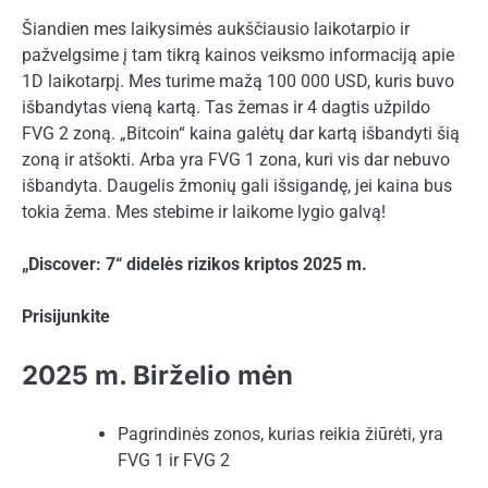
Šiandien mes laikysimės aukščiausio laikotarpio ir
pažvelgsime į tam tikrą kainos veiksmo informaciją apie
1D laikotarpį. Mes turime mažą 100 000 USD, kuris buvo
išbandytas vieną kartą. Tas žemas ir 4 dagtis užpildo
FVG 2 zoną. „Bitcoin“ kaina galėtų dar kartą išbandyti šią
zoną ir atšokti. Arba yra FVG 1 zona, kuri vis dar nebuvo
išbandyta. Daugelis žmonių gali išsigandę, jei kaina bus
tokia žema. Mes stebime ir laikome lygio galvą!
„Discover: 7“ didelės rizikos kriptos 2025 m.
Prisijunkite
2025 m. Birželio mėn
Pagrindinės zonos, kurias reikia žiūrėti, yra
FVG 1 ir FVG 2