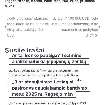
Tagged
birželio
,
Bitcoin
,
Irane
,
mėn
,
nuo
,
Price
,
priklauso
,
taikos
Navigacija
„XRP 5 bangos“ skaičius
„Bitcoin“ 100 000 USD rodo
rodo, kada kaina pasieks
institucinį dominavimą, o ne
tarp
visų laikų aukštį virš 5
mažmeninės prekybos
įrašų
USD
„Fomo“
Susiję įrašai
Ar tai Bonko pabaiga? Techninė
analizė suteikia įspėjamųjų ženklų
Bonkas, „Solana Meme“ moneta, yra intriguojanti jos
egzistavimo momentu. Projektas gali pasigirti stipria
bendruomene ir 50% kainos padidėjimas per pastarąjį…
„Rio“ atnaujinimas tiesiogiai
pasirodys daugiakampio bandymo
metu: 2025 m. Rugsėjo mėn
„Rio“ atnaujinimas buvo sėkmingai įdiegtas į „Polygon POS