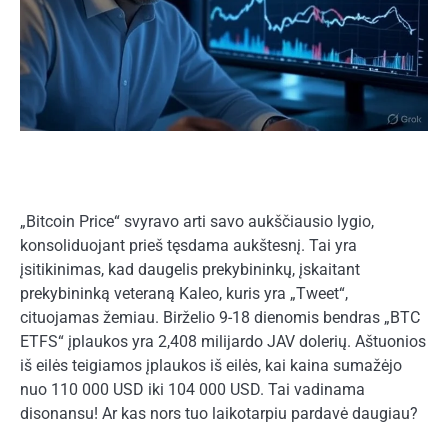
„Bitcoin Price“ svyravo arti savo aukščiausio lygio,
konsoliduojant prieš tęsdama aukštesnį. Tai yra
įsitikinimas, kad daugelis prekybininkų, įskaitant
prekybininką veteraną Kaleo, kuris yra „Tweet“,
cituojamas žemiau. Birželio 9-18 dienomis bendras „BTC
ETFS“ įplaukos yra 2,408 milijardo JAV dolerių. Aštuonios
iš eilės teigiamos įplaukos iš eilės, kai kaina sumažėjo
nuo 110 000 USD iki 104 000 USD. Tai vadinama
disonansu! Ar kas nors tuo laikotarpiu pardavė daugiau?