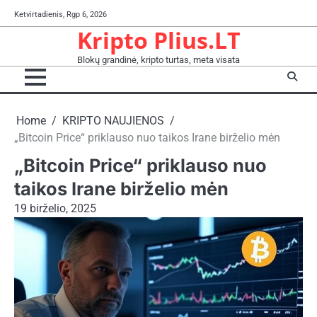
Skip
Ketvirtadienis, Rgp 6, 2026
to
Kripto Plius.LT
content
Blokų grandinė, kripto turtas, meta visata
Home
KRIPTO NAUJIENOS
„Bitcoin Price“ priklauso nuo taikos Irane birželio mėn
„Bitcoin Price“ priklauso nuo
taikos Irane birželio mėn
19 birželio, 2025