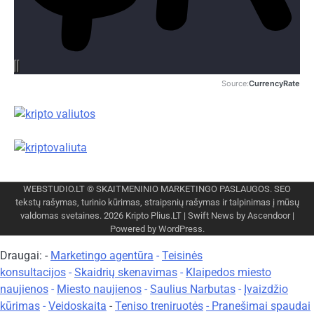
Source:
CurrencyRate
WEBSTUDIO.LT
© SKAITMENINIO MARKETINGO PASLAUGOS. SEO
tekstų rašymas, turinio kūrimas, straipsnių rašymas ir talpinimas į mūsų
valdomas svetaines. 2026
Kripto Plius.LT
| Swift News by
Ascendoor
|
Powered by
WordPress
.
Draugai: -
Marketingo agentūra
-
Teisinės
konsultacijos
-
Skaidrių skenavimas
-
Klaipedos miesto
naujienos
-
Miesto naujienos
-
Saulius Narbutas
-
Įvaizdžio
kūrimas
-
Veidoskaita
-
Teniso treniruotės
- Pranešimai spaudai