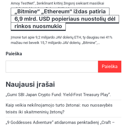
Amoy TestNet“, ženklinant kritinį žingsnį siekiant masiškai
padidinti tinklo talpą. „Polygon“ išleido…
„Bitmine“ „Ethereum“ iždas patiria
6,9 mlrd. USD popieriaus nuostolių dėl
rinkos nuosmukio
Įmonė turi apie 9,2 milijardo JAV dolerių ETH, ty daugiau nei 41%
mažiau nei beveik 15,7 milijardo JAV dolerių. „Bitmine“,…
Paieška
Paieška
Naujausi įrašai
„Gumi SBI Japan Crypto Fund: Yield-First Treasury Play“.
Kaip veikia nekilnojamojo turto žetonai: nuo nuosavybės
teisės iki skaitmeninių žetonų?
„9 Goddesses Adventure“ atidaromas penktadienį „Craft –