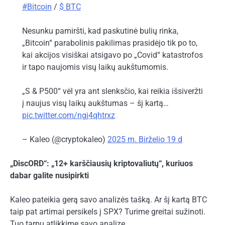
#Bitcoin
/
$ BTC
Nesunku pamiršti, kad paskutinė bulių rinka,
„Bitcoin“ parabolinis pakilimas prasidėjo tik po to,
kai akcijos visiškai atsigavo po „Covid“ katastrofos
ir tapo naujomis visų laikų aukštumomis.
„S & P500“ vėl yra ant slenksčio, kai reikia išsiveržti
į naujus visų laikų aukštumas – šį kartą…
pic.twitter.com/ngj4qhtrxz
– Kaleo (@cryptokaleo)
2025 m. Birželio 19 d
„DiscORD“: „12+ karščiausių kriptovaliutų“, kuriuos
dabar galite nusipirkti
Kaleo pateikia gerą savo analizės tašką. Ar šį kartą BTC
taip pat artimai persikels į SPX? Turime greitai sužinoti.
Tuo tarpu atlikkime savo analizę.