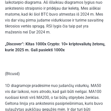
laikotarpio diagrama. Aš išlaikiau diagramos lygius nuo
ankstesnio straipsnio ir pridėjau dar keletą. Mes aiškiai
matome, kad iki šiol BTC buvo atmestas iš 2024 m. Mes
vis dar visų pirma judame vidurkiuose ir turime savaitinę
tikrosios vertės spragą. RSI lygis čia taip pat yra
mažesnis nei
Dar 2024 m.
„Discover“: Kitas 1000x Crypto: 10+ kriptovaliutų žetonų,
kurie 2025 m. Gali pasiekti 1000x
(Btcusd)
1D diagramoje pradėsime nuo judančių vidurkių. MA50
vis dar laikosi, nors atrodo, kad gali būti neilgai. MA100
ruošiasi kirsti virš MA200, o tai būtų stiprybės ženklas.
Geltona linija yra ankstesnis pasipriešinimas, kuris buvo
sulaužytas aukščiau gegužės mėn. Ir dar turi būti