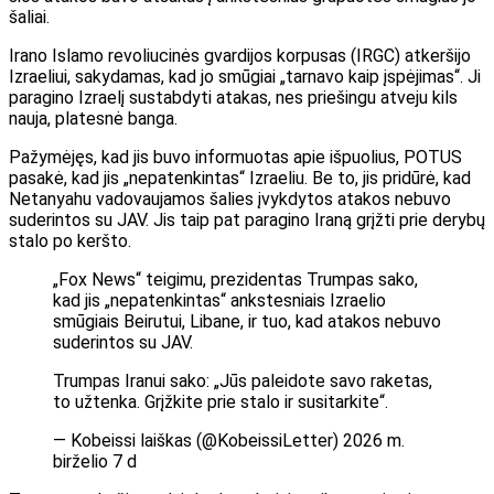
šaliai.
Irano Islamo revoliucinės gvardijos korpusas (IRGC) atkeršijo
Izraeliui, sakydamas, kad jo smūgiai „tarnavo kaip įspėjimas“. Ji
paragino Izraelį sustabdyti atakas, nes priešingu atveju kils
nauja, platesnė banga.
Pažymėjęs, kad jis buvo informuotas apie išpuolius, POTUS
pasakė, kad jis „nepatenkintas“ Izraeliu. Be to, jis pridūrė, kad
Netanyahu vadovaujamos šalies įvykdytos atakos nebuvo
suderintos su JAV. Jis taip pat paragino Iraną grįžti prie derybų
stalo po keršto.
„Fox News“ teigimu, prezidentas Trumpas sako,
kad jis „nepatenkintas“ ankstesniais Izraelio
smūgiais Beirutui, Libane, ir tuo, kad atakos nebuvo
suderintos su JAV.
Trumpas Iranui sako: „Jūs paleidote savo raketas,
to užtenka. Grįžkite prie stalo ir susitarkite“.
— Kobeissi laiškas (@KobeissiLetter) 2026 m.
birželio 7 d