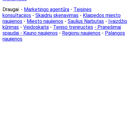
Draugai: -
Marketingo agentūra
-
Teisinės
konsultacijos
-
Skaidrių skenavimas
-
Klaipedos miesto
naujienos
-
Miesto naujienos
-
Saulius Narbutas
-
Įvaizdžio
kūrimas
-
Veidoskaita
-
Teniso treniruotės
- Pranešimai
spaudai -
Kauno naujienos
-
Regionų naujienos
-
Palangos
naujienos