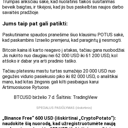
Trumpas anksčiau sakė, kad nuolatinis taikos susitarimas
beveik baigtas, ir tikėjosi, kad jis bus paskelbtas naujos darbo
savaitės pradžioje.
Jums taip pat gali patikti:
Paskutiniame spaudos pranešime šiuo klausimu POTUS sakė,
kad paskambins Izraelio premjerui, kad paragintų jį nesmogti.
Bitcoin kaina iš karto reagavo į atakas, tačiau gana nuobodžiai.
Jis nukrito nuo daugiau nei 62 000 USD iki 61 200 USD, kol
atšoko ir dabar yra arti pradinio taško.
Tačiau platesniu mastu turtas sumažėjo 20 000 USD nuo
gegužės vidurio pasiekusio piko iki 82 000 USD, o analitikai
mano, kad kitas žingsnis gali kilti pasibaigus karui
Artimuosiuose Rytuose.
BTCUSD birželio 7 d. Šaltinis: TradingView
SPECIALUS PASIŪLYMAS (išskirtinis)
„Binance Free“ 600 USD (išskirtinai „CryptoPotato“):
naudokite šią nuorodą, kad užregistruotumėte naują