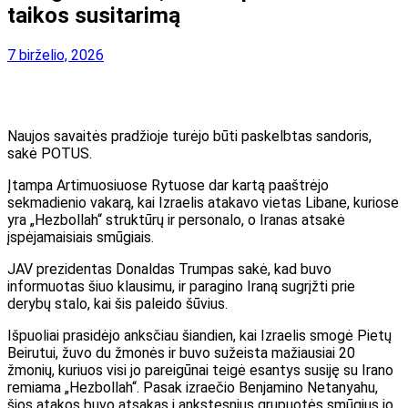
taikos susitarimą
7 birželio, 2026
Naujos savaitės pradžioje turėjo būti paskelbtas sandoris,
sakė POTUS.
Įtampa Artimuosiuose Rytuose dar kartą paaštrėjo
sekmadienio vakarą, kai Izraelis atakavo vietas Libane, kuriose
yra „Hezbollah“ struktūrų ir personalo, o Iranas atsakė
įspėjamaisiais smūgiais.
JAV prezidentas Donaldas Trumpas sakė, kad buvo
informuotas šiuo klausimu, ir paragino Iraną sugrįžti prie
derybų stalo, kai šis paleido šūvius.
Išpuoliai prasidėjo anksčiau šiandien, kai Izraelis smogė Pietų
Beirutui, žuvo du žmonės ir buvo sužeista mažiausiai 20
žmonių, kuriuos visi jo pareigūnai teigė esantys susiję su Irano
remiama „Hezbollah“. Pasak izraečio Benjamino Netanyahu,
šios atakos buvo atsakas į ankstesnius grupuotės smūgius jo