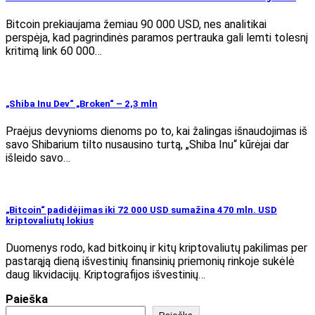
Bitcoin prekiaujama žemiau 90 000 USD, nes analitikai
perspėja, kad pagrindinės paramos pertrauka gali lemti tolesnį
kritimą link 60 000…
„Shiba Inu Dev“ „Broken“ – 2,3 mln
Praėjus devynioms dienoms po to, kai žalingas išnaudojimas iš
savo Shibarium tilto nusausino turtą, „Shiba Inu“ kūrėjai dar
išleido savo…
„Bitcoin“ padidėjimas iki 72 000 USD sumažina 470 mln. USD
kriptovaliutų lokius
Duomenys rodo, kad bitkoinų ir kitų kriptovaliutų pakilimas per
pastarąją dieną išvestinių finansinių priemonių rinkoje sukėlė
daug likvidacijų. Kriptografijos išvestinių…
Paieška