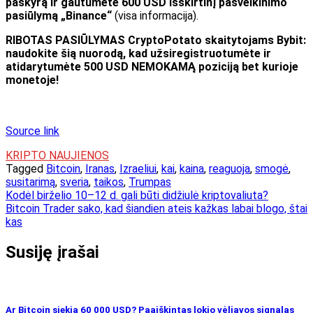
paskyrą ir gautumėte 600 USD išskirtinį pasveikinimo
pasiūlymą „Binance“
(visa informacija).
RIBOTAS PASIŪLYMAS CryptoPotato skaitytojams Bybit:
naudokite šią nuorodą, kad užsiregistruotumėte ir
atidarytumėte 500 USD NEMOKAMĄ poziciją bet kurioje
monetoje!
Source link
KRIPTO NAUJIENOS
Tagged
Bitcoin
,
Iranas
,
Izraeliui
,
kai
,
kaina
,
reaguoja
,
smogė
,
susitarimą
,
sveria
,
taikos
,
Trumpas
Navigacija
Kodėl birželio 10–12 d. gali būti didžiulė kriptovaliuta?
Bitcoin Trader sako, kad šiandien ateis kažkas labai blogo, štai
tarp
kas
įrašų
Susiję įrašai
Ar Bitcoin siekia 60 000 USD? Paaiškintas lokio vėliavos signalas