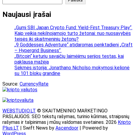
Paieška
Naujausi įrašai
„Gumi SBI Japan Crypto Fund: Yield-First Treasury Play“.
Kaip veikia nekilnojamojo turto žetonai: nuo nuosavybės
teisės iki skaitmeninių žetonų?
„9 Goddesses Adventure“ atidaromas penktadienį „Craft
– Hypergrid Business“.
„Bitcoin“ keturių savaičių laimėjimų serijos testas, kai
paklausa mažėja
Sėkmės istorija: Jonathano Nicholso mokymosi kelionė
su 101 blokų grandine
Source:
CurrencyRate
WEBSTUDIO.LT
© SKAITMENINIO MARKETINGO
PASLAUGOS. SEO tekstų rašymas, turinio kūrimas, straipsnių
rašymas ir talpinimas į mūsų valdomas svetaines. 2026
Kripto
Plius.LT
| Swift News by
Ascendoor
| Powered by
WordPress
.