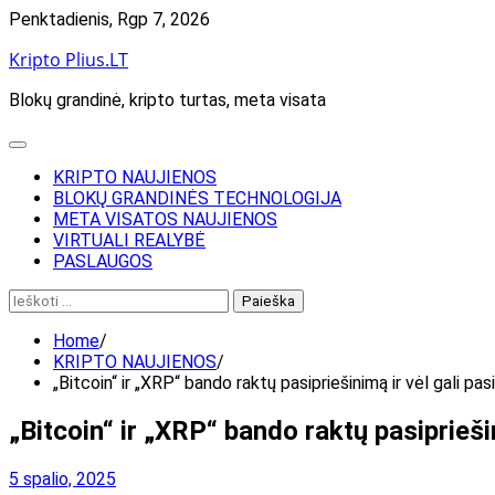
Skip
Penktadienis, Rgp 7, 2026
to
Kripto Plius.LT
content
Blokų grandinė, kripto turtas, meta visata
KRIPTO NAUJIENOS
BLOKŲ GRANDINĖS TECHNOLOGIJA
META VISATOS NAUJIENOS
VIRTUALI REALYBĖ
PASLAUGOS
Ieškoti:
Home
KRIPTO NAUJIENOS
„Bitcoin“ ir „XRP“ bando raktų pasipriešinimą ir vėl gali pasi
„Bitcoin“ ir „XRP“ bando raktų pasipriešin
5 spalio, 2025