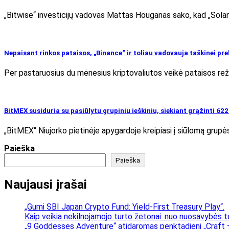
„Bitwise“ investicijų vadovas Mattas Houganas sako, kad „Solana“ 
Nepaisant rinkos pataisos, „Binance“ ir toliau vadovauja taškinei pr
Per pastaruosius du mėnesius kriptovaliutos veikė pataisos režim
BitMEX susiduria su pasiūlytu grupiniu ieškiniu, siekiant grąžinti 62
„BitMEX“ Niujorko pietinėje apygardoje kreipiasi į siūlomą grupės
Paieška
Paieška
Naujausi įrašai
„Gumi SBI Japan Crypto Fund: Yield-First Treasury Play“.
Kaip veikia nekilnojamojo turto žetonai: nuo nuosavybės t
„9 Goddesses Adventure“ atidaromas penktadienį „Craft –