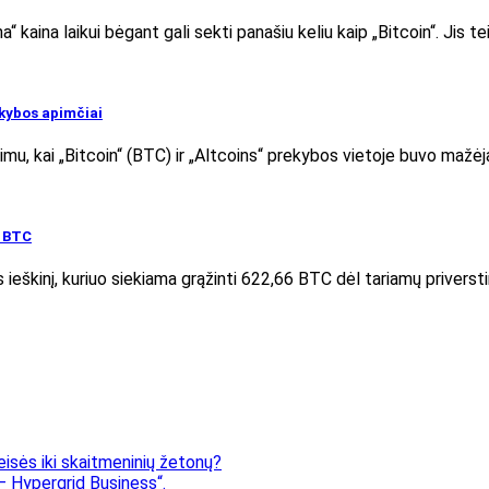
kaina laikui bėgant gali sekti panašiu keliu kaip „Bitcoin“. Jis te
ekybos apimčiai
u, kai „Bitcoin“ (BTC) ir „Altcoins“ prekybos vietoje buvo mažėja
2 BTC
 ieškinį, kuriuo siekiama grąžinti 622,66 BTC dėl tariamų priversti
eisės iki skaitmeninių žetonų?
 Hypergrid Business“.