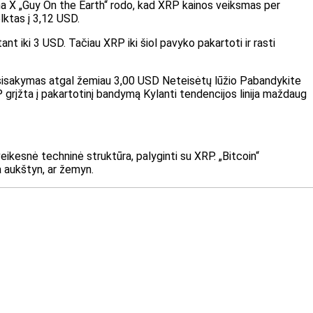
rma X „Guy On the Earth“ rodo, kad XRP kainos veiksmas per
lktas į 3,12 USD.
tant iki 3 USD. Tačiau XRP iki šiol pavyko pakartoti ir rasti
 Atsisakymas atgal žemiau 3,00 USD
Neteisėtų lūžio
Pabandykite
 grįžta į pakartotinį bandymą
Kylanti tendencijos linija maždaug
eikesnė techninė struktūra, palyginti su XRP. „Bitcoin“
ra aukštyn, ar žemyn.