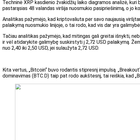
Techninė XRP kasdienio žvakidžių laiko diagramos analizė, kuri
b
pastarąsias 48 valandas viršija nuosmukio pasipriešinimą, o jo k
Analitikas pažymėjo, kad kriptovaliuta per savo naujausią viršįtamp
palaikymą nuosmukio linijoje, o tai rodo, kad vis dar yra galimybė
Tačiau analitikas pažymėjo, kad mitingas gali greitai išnykti, n
ir vėl atidarykite galimybę suskirstyti į 2,72 USD palaikymą. Ž
nuo 2,40 iki 2,50 USD, jei sulaužyta 2,72 USD.
Kita vertus, „Bitcoin“ buvo
rodantis stipresnį impulsą.
„Breakout“
dominavimas (BTC.D) taip pat rodo aukštesnį, tai reiškia, kad „Bit