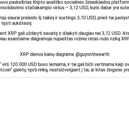
uvo paskelbtas
Kripto analitiko socialinės žiniasklaidos platfo
onsolidavimo stačiakampio viršus – 3,12 USD, kuris dabar yra sute
į siaurai praleido šį taikinį ir sustingo 3,10 USD, prieš tai paslys
 tęsti aukštesnį.
ebent XRP gali uždaryti savaitę ir išlaikyti daugiau nei 3,12 USD.
emiau esančiame diagramoje nupieštas rožinis ratas rodo riziką
XRP
XRP dienos kainų diagrama: @guyontheearth
 virš 120 000 USD buvo lemiama, ir tai gali būti vertinama kaip sv
coin“ galėtų tęsti rinką, neatsižvelgiant į tai, ar kitas žingsnis y