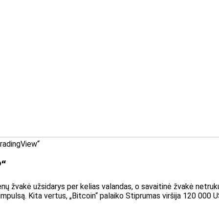
radingView“
P“
ienų žvakė užsidarys per kelias valandas, o savaitinė žvakė netrukus
mpulsą. Kita vertus, „Bitcoin“ palaiko
Stiprumas viršija 120 000 