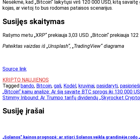
Nesėkmė, kad „Bitcoin“ laikytųsi virš 120 000 USD, kitą savaitę g
kojas, ar vietoj to bus rodomas pataisos scenarijus.
Susijęs skaitymas
Rašymo metu „XRP“ prekiauja 3,03 USD. „Bitcoin“ prekiauja 122
Pateiktas vaizdas iš „Unsplash“, „TradingView“ diagrama
Source link
KRIPTO NAUJIENOS
Tagged
bando
,
Bitcoin
,
gali
,
Kodėl
,
kruvinai
,
pasidaryti
,
pasiprieš
Navigacija
„Bitcoin“ kainų analizė: Ar šią savaitę BTC sprogs iki 130 000 U
Stimmy Inbound: Ar Trumpo tarifų dividendų „Skyrocket Crypto“
tarp
įrašų
Susiję įrašai
„Solanos“ kainos prognozė: ar stipri Solanos veikla grandinėje rodo „