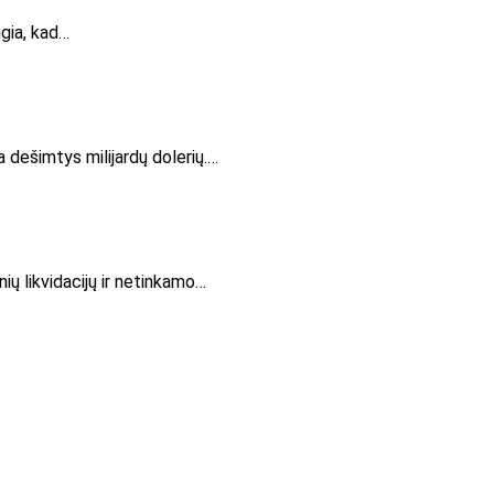
igia, kad…
 dešimtys milijardų dolerių.…
nių likvidacijų ir netinkamo…