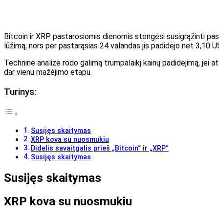
Bitcoin ir XRP pastarosiomis dienomis stengėsi susigrąžinti pasip
lūžimą, nors per pastarąsias 24 valandas jis padidėjo net 3,10 U
Techninė analizė rodo galimą trumpalaikį kainų padidėjimą, jei ats
dar vienu mažėjimo etapu.
Turinys:
Susijęs skaitymas
XRP kova su nuosmukiu
Didelis savaitgalis prieš „Bitcoin“ ir „XRP“
Susijęs skaitymas
Susijęs skaitymas
XRP kova su nuosmukiu