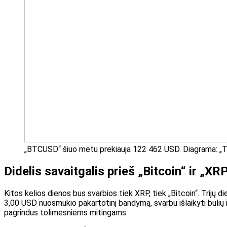
„BTCUSD“ šiuo metu prekiauja 122 462 USD. Diagrama: „T
Didelis savaitgalis prieš „Bitcoin“ ir „XR
Kitos kelios dienos bus svarbios tiek XRP, tiek „Bitcoin“. Trijų d
3,00 USD nuosmukio pakartotinį bandymą, svarbu išlaikyti bulių i
pagrindus tolimesniems mitingams.