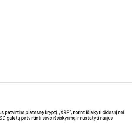
 patvirtins platesnę kryptį. „XRP“, norint išlaikyti didesnį nei
USD
galėtų patvirtinti savo išsiskyrimą ir nustatyti naujus