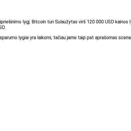
riešinimo lygį. Bitcoin turi
Sulaužytas virš 120 000 USD kainos l
SD.
parumo lygiai yra laikomi, tačiau jame taip pat aprašomas scenarijus