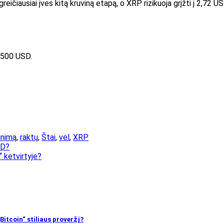
reičiausiai įves kitą kruviną etapą, o XRP rizikuoja grįžti į 2,72 
 500 USD.
inimą
,
raktų
,
Štai
,
vėl
,
XRP
SD?
 ketvirtyje?
Bitcoin“ stiliaus proveržį?