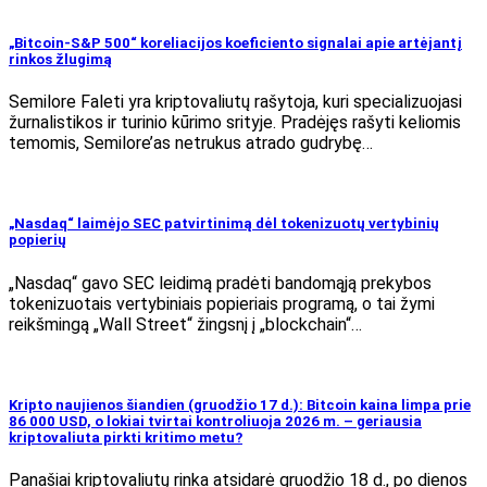
„Bitcoin-S&P 500“ koreliacijos koeficiento signalai apie artėjantį
rinkos žlugimą
Semilore Faleti yra kriptovaliutų rašytoja, kuri specializuojasi
žurnalistikos ir turinio kūrimo srityje. Pradėjęs rašyti keliomis
temomis, Semilore’as netrukus atrado gudrybę…
„Nasdaq“ laimėjo SEC patvirtinimą dėl tokenizuotų vertybinių
popierių
„Nasdaq“ gavo SEC leidimą pradėti bandomąją prekybos
tokenizuotais vertybiniais popieriais programą, o tai žymi
reikšmingą „Wall Street“ žingsnį į „blockchain“…
Kripto naujienos šiandien (gruodžio 17 d.): Bitcoin kaina limpa prie
86 000 USD, o lokiai tvirtai kontroliuoja 2026 m. – geriausia
kriptovaliuta pirkti kritimo metu?
Panašiai kriptovaliutų rinka atsidarė gruodžio 18 d., po dienos