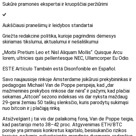
Sukūrė pramonės ekspertai ir kruopščiai peržiūrimi
Aukščiausi pranešimų ir leidybos standartai
Griežta redakcinė politika, kurioje pagrindinis dėmesys
skiriamas tikslumui, aktualumui ir nešališkumui
„Morbi Pretium Leo et Nisl Aliquam Mollis“. Quisque Arcu
lorem, ultricies quis pellentesque NEC, Ullamcorper Eu Odio.
ESTE Artículo También está Disonfonible en Español.
Savo naujausioje rinkoje Amsterdame įsikūrusi prekybininkas ir
pedagogas Michaël Van de Poppe perspėja, kad „dar
mažmeninės prekybos rinkose dar nėra“ ir pažymi, kad plačiai
sekamas „Altcoin“ sezono indeksas vis dar nyksta maždaug
29-gerai žemiau 50 taškų slenksčio, kuris parodytų sukimąsi
nuo bitcoin ir į plačiąją rinką.
Atsižvelgiant į tai vis dar palaikomą foną, Van de Poppe teigia,
kad pastarojo meto 38–42 proc. Atgyvenimas ETH/BTC
poroje yra pirmasis konkretus kapitalo, besisukančio rizikos