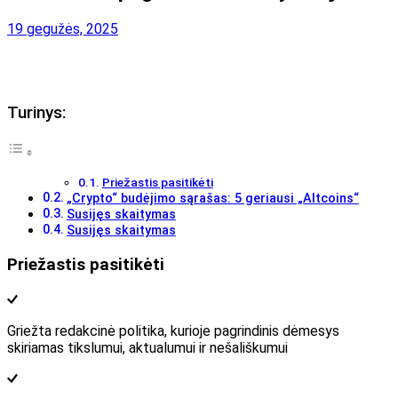
19 gegužės, 2025
Turinys:
Priežastis pasitikėti
„Crypto“ budėjimo sąrašas: 5 geriausi „Altcoins“
Susijęs skaitymas
Susijęs skaitymas
Priežastis pasitikėti
Griežta redakcinė politika, kurioje pagrindinis dėmesys
skiriamas tikslumui, aktualumui ir nešališkumui