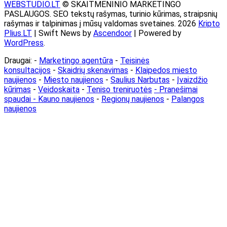
WEBSTUDIO.LT
© SKAITMENINIO MARKETINGO
PASLAUGOS. SEO tekstų rašymas, turinio kūrimas, straipsnių
rašymas ir talpinimas į mūsų valdomas svetaines. 2026
Kripto
Plius.LT
| Swift News by
Ascendoor
| Powered by
WordPress
.
Draugai: -
Marketingo agentūra
-
Teisinės
konsultacijos
-
Skaidrių skenavimas
-
Klaipedos miesto
naujienos
-
Miesto naujienos
-
Saulius Narbutas
-
Įvaizdžio
kūrimas
-
Veidoskaita
-
Teniso treniruotės
- Pranešimai
spaudai -
Kauno naujienos
-
Regionų naujienos
-
Palangos
naujienos