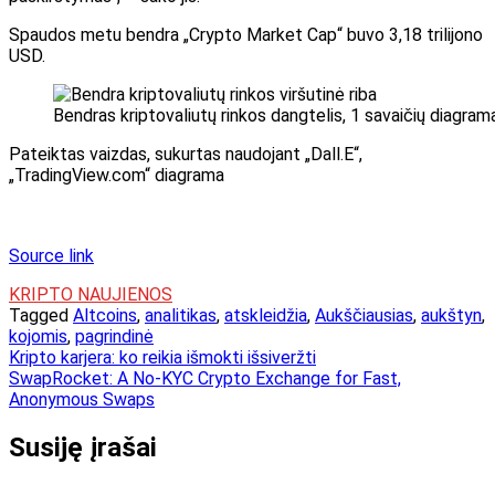
Spaudos metu bendra „Crypto Market Cap“ buvo 3,18 trilijono
USD.
Bendras kriptovaliutų rinkos dangtelis, 1 savaičių diagrama
Pateiktas vaizdas, sukurtas naudojant „Dall.E“,
„TradingView.com“ diagrama
Source link
KRIPTO NAUJIENOS
Tagged
Altcoins
,
analitikas
,
atskleidžia
,
Aukščiausias
,
aukštyn
,
kojomis
,
pagrindinė
Navigacija
Kripto karjera: ko reikia išmokti išsiveržti
SwapRocket: A No-KYC Crypto Exchange for Fast,
tarp
Anonymous Swaps
įrašų
Susiję įrašai