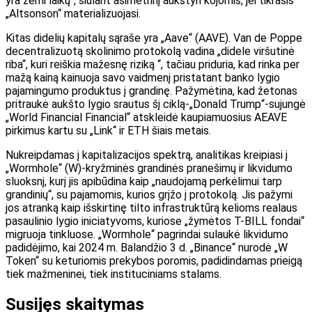
yra žemi laikų“, siūlant asimetrinį aukštyn kojomis, jei tikrasis
„Altsonson“ materializuojasi.
Kitas didelių kapitalų sąraše yra „Aave“ (AAVE). Van de Poppe
decentralizuotą skolinimo protokolą vadina „didele viršutinė
riba“, kuri reiškia mažesnę riziką “, tačiau priduria, kad rinka per
mažą kainą kainuoja savo vaidmenį pristatant banko lygio
pajamingumo produktus į grandinę. Pažymėtina, kad žetonas
pritraukė aukšto lygio srautus šį ciklą-„Donald Trump“-sujungė
„World Financial Financial“ atskleidė kaupiamuosius AEAVE
pirkimus kartu su „Link“ ir ETH šiais metais.
Nukreipdamas į kapitalizacijos spektrą, analitikas kreipiasi į
„Wormhole“ (W)-kryžminės grandinės pranešimų ir likvidumo
sluoksnį, kurį jis apibūdina kaip „naudojamą perkėlimui tarp
grandinių“, su pajamomis, kurios grįžo į protokolą. Jis pažymi
jos atranką kaip išskirtinę tilto infrastruktūrą kelioms realaus
pasaulinio lygio iniciatyvoms, kuriose „žymėtos T-BILL fondai“
migruoja tinkluose. „Wormhole“ pagrindai sulaukė likvidumo
padidėjimo, kai 2024 m. Balandžio 3 d. „Binance“ nurodė „W
Token“ su keturiomis prekybos poromis, padidindamas prieigą
tiek mažmeninei, tiek instituciniams stalams.
Susijęs skaitymas