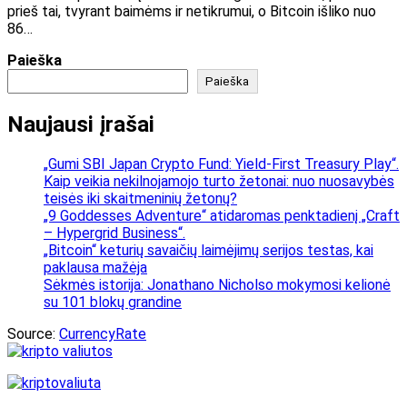
prieš tai, tvyrant baimėms ir netikrumui, o Bitcoin išliko nuo
86…
Paieška
Paieška
Naujausi įrašai
„Gumi SBI Japan Crypto Fund: Yield-First Treasury Play“.
Kaip veikia nekilnojamojo turto žetonai: nuo nuosavybės
teisės iki skaitmeninių žetonų?
„9 Goddesses Adventure“ atidaromas penktadienį „Craft
– Hypergrid Business“.
„Bitcoin“ keturių savaičių laimėjimų serijos testas, kai
paklausa mažėja
Sėkmės istorija: Jonathano Nicholso mokymosi kelionė
su 101 blokų grandine
Source:
CurrencyRate