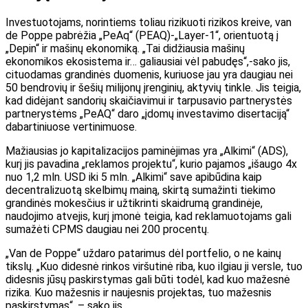
Investuotojams, norintiems toliau rizikuoti rizikos kreive, van
de Poppe pabrėžia „PeAq“ (PEAQ)-„Layer-1“, orientuotą į
„Depin“ ir mašinų ekonomiką. „Tai didžiausia mašinų
ekonomikos ekosistema ir… galiausiai vėl pabudęs“,-sako jis,
cituodamas grandinės duomenis, kuriuose jau yra daugiau nei
50 bendrovių ir šešių milijonų įrenginių, aktyvių tinkle. Jis teigia,
kad didėjant sandorių skaičiavimui ir tarpusavio partnerystės
partnerystėms „PeAQ“ daro „įdomų investavimo disertaciją“
dabartiniuose vertinimuose.
Mažiausias jo kapitalizacijos paminėjimas yra „Alkimi“ (ADS),
kurį jis pavadina „reklamos projektu“, kurio pajamos „išaugo 4x
nuo 1,2 mln. USD iki 5 mln. „Alkimi“ save apibūdina kaip
decentralizuotą skelbimų mainą, skirtą sumažinti tiekimo
grandinės mokesčius ir užtikrinti skaidrumą grandinėje,
naudojimo atvejis, kurį įmonė teigia, kad reklamuotojams gali
sumažėti CPMS daugiau nei 200 procentų.
„Van de Poppe“ uždaro patarimus dėl portfelio, o ne kainų
tikslų. „Kuo didesnė rinkos viršutinė riba, kuo ilgiau ji versle, tuo
didesnis jūsų paskirstymas gali būti todėl, kad kuo mažesnė
rizika. Kuo mažesnis ir naujesnis projektas, tuo mažesnis
paskirstymas“, – sako jis.