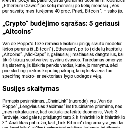
kreivės, požymis, pakartojantis grandinės duomenis, rodančius
„Ethereum Clawor“ po kelių mėnesių po kelių mėnesių. „Vos
per savaitę mes turėjome 40 proc. Prieš„ Bitcoin “, – sako jis.
„Crypto“ budėjimo sąrašas: 5 geriausi
„Altcoins“
Van de Poppe’o tezė remiasi klasikiniu pinigų srauto modeliu:
lėšos pereina iš „Bitcoin“ į „Ethereum“, po to į didelių kapitalų
„Altcoins“, „Mid-Caps“ ir, galiausiai, į mažiausias dangtelius, kai
tik iš tikrųjų susitvarkys gyvūnų dvasios. Turėdamas omenyje
šią sistemą, jis išskiria penkis vardus, kurie, jo manymu, sėdi
prie skirtingų rizikos kopėčių pakopų, kurių kiekviena turi
specifinę makro- ar sektoriaus lygio uodegos vėją.
Susijęs skaitymas
Pirmasis pasirinkimas, „ChainLink“ (nuoroda), yra „Van de
Poppe“ „Lengviausias žaidimas“ instituciniame priėmime, nes
„mes reikalaujame, kad orakalai pateiktų duomenis„ Web-3
“erdvėje, kad galėtų prisijungti tarp 2 ir žiniatinklio ir žiniatinklio
3.“. Analitikas pabrėžia, kad „Link Bitcoin“ diagrama yra „vis dar