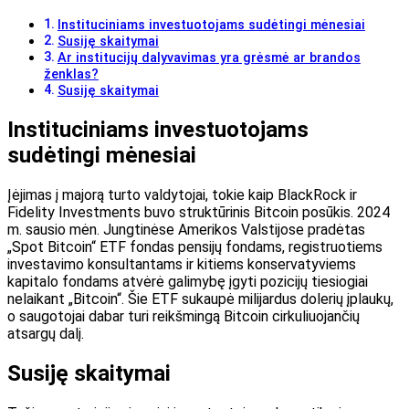
Instituciniams investuotojams sudėtingi mėnesiai
Susiję skaitymai
Ar institucijų dalyvavimas yra grėsmė ar brandos
ženklas?
Susiję skaitymai
Instituciniams investuotojams
sudėtingi mėnesiai
Įėjimas į majorą
turto valdytojai, tokie kaip BlackRock
ir
Fidelity Investments buvo struktūrinis Bitcoin posūkis. 2024
m. sausio mėn. Jungtinėse Amerikos Valstijose pradėtas
„Spot Bitcoin“ ETF fondas pensijų fondams, registruotiems
investavimo konsultantams ir kitiems konservatyviems
kapitalo fondams atvėrė galimybę įgyti pozicijų tiesiogiai
nelaikant „Bitcoin“. Šie ETF sukaupė milijardus dolerių įplaukų,
o saugotojai dabar turi reikšmingą Bitcoin cirkuliuojančių
atsargų dalį.
Susiję skaitymai