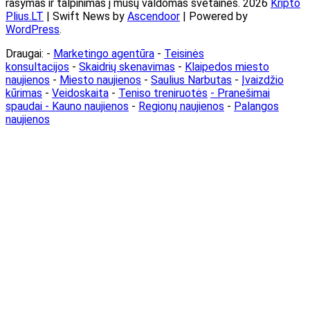
rašymas ir talpinimas į mūsų valdomas svetaines. 2026
Kripto
Plius.LT
| Swift News by
Ascendoor
| Powered by
WordPress
.
Draugai: -
Marketingo agentūra
-
Teisinės
konsultacijos
-
Skaidrių skenavimas
-
Klaipedos miesto
naujienos
-
Miesto naujienos
-
Saulius Narbutas
-
Įvaizdžio
kūrimas
-
Veidoskaita
-
Teniso treniruotės
- Pranešimai
spaudai -
Kauno naujienos
-
Regionų naujienos
-
Palangos
naujienos