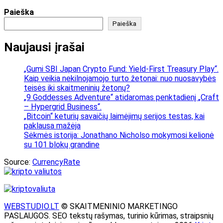
Paieška
Paieška
Naujausi įrašai
„Gumi SBI Japan Crypto Fund: Yield-First Treasury Play“.
Kaip veikia nekilnojamojo turto žetonai: nuo nuosavybės
teisės iki skaitmeninių žetonų?
„9 Goddesses Adventure“ atidaromas penktadienį „Craft
– Hypergrid Business“.
„Bitcoin“ keturių savaičių laimėjimų serijos testas, kai
paklausa mažėja
Sėkmės istorija: Jonathano Nicholso mokymosi kelionė
su 101 blokų grandine
Source:
CurrencyRate
WEBSTUDIO.LT
© SKAITMENINIO MARKETINGO
PASLAUGOS. SEO tekstų rašymas, turinio kūrimas, straipsnių