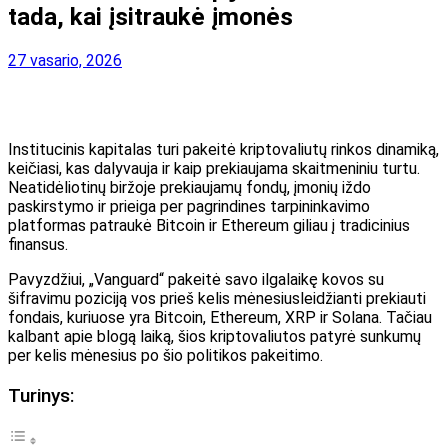
tada, kai įsitraukė įmonės
27 vasario, 2026
Institucinis kapitalas turi
pakeitė kriptovaliutų rinkos dinamiką,
keičiasi, kas dalyvauja ir kaip prekiaujama skaitmeniniu turtu.
Neatidėliotinų biržoje prekiaujamų fondų, įmonių iždo
paskirstymo ir
prieiga per pagrindines tarpininkavimo
platformas
patraukė Bitcoin ir Ethereum giliau į tradicinius
finansus.
Pavyzdžiui, „Vanguard“ pakeitė savo ilgalaikę kovos su
šifravimu poziciją
vos prieš kelis mėnesius
leidžianti prekiauti
fondais, kuriuose yra Bitcoin, Ethereum, XRP ir Solana. Tačiau
kalbant apie blogą laiką, šios kriptovaliutos patyrė sunkumų
per kelis mėnesius po šio politikos pakeitimo.
Turinys: