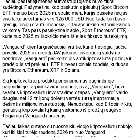
Tačiau pastarieji mėnesiai investuotojams buvo tikrai
sudėtingi. Pažymėtina, kad paskutinis įplaukų į Spot Bitcoin
ETF mėnuo buvo 2025 m. spalio mėn., kai jis pasiekė naujas
visų laikų aukštumas virš 126 000 USD. Nuo tada turi
buvo
grynųjų pinigų srautų mėnesiai,
ir tai apsunkino Bitcoin kainos
veiksmą. Tas pats pasakytina ir apie „Spot Ethereum“ ETF,
kurie nuo 2025 m. lapkričio mėn. iš eilės fiksavo nutekėjimą.
„Vanguard“ klientai greičiausiai yra tie, kurie tiesiogiai jaučia
poveikį. 2025 m. gruodį JAV įsikūrusi investicijų valdymo
bendrovė „Vanguard“ pasikeitė
jos antikriptovaliuta pozicija
ir
pradėjo leisti prekiauti ETF ir investiciniais fondais, kuriuose
yra Bitcoin, Ethereum, XRP ir Solana.
Šių kriptovaliutų produktų prieinamumas pagrindinėje
pagrindinėje tarpininkavimo įmonėje, pvz., „Vanguard“, buvo
svarbus kriptovaliutų investavimo etapas. „Vanguard“ valdo
daugiau nei 12 trilijonų dolerių vertės turtą ir aptarnauja
dešimtis milijonų investuotojų. Nenuostabu, kad Bitcoin ir kitų
geriausių kriptovaliutų kainų veiksmas
iš pradžių reagavo
teigiamai
į Vanguard naujienas.
Tačiau laikas sutapo su nuosmukiu visoje kriptovaliutų rinkoje,
kuri iki šiol turėjo raudoną 2026 m.
Nuo Vanguard