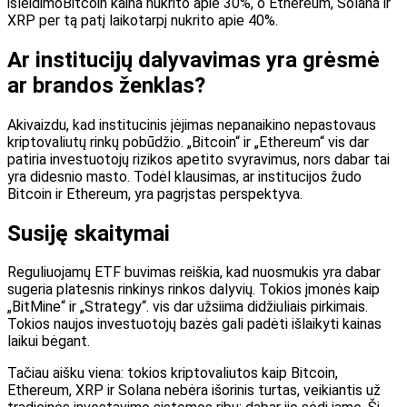
išleidimo
Bitcoin kaina nukrito apie 30%, o Ethereum, Solana ir
XRP per tą patį laikotarpį nukrito apie 40%.
Ar institucijų dalyvavimas yra grėsmė
ar brandos ženklas?
Akivaizdu, kad institucinis įėjimas nepanaikino nepastovaus
kriptovaliutų rinkų pobūdžio. „Bitcoin“ ir „Ethereum“ vis dar
patiria investuotojų rizikos apetito svyravimus, nors dabar tai
yra didesnio masto. Todėl klausimas, ar institucijos žudo
Bitcoin ir Ethereum, yra pagrįstas perspektyva.
Susiję skaitymai
Reguliuojamų ETF buvimas reiškia, kad nuosmukis yra
dabar
sugeria platesnis rinkinys
rinkos dalyvių. Tokios įmonės kaip
„BitMine“ ir „Strategy“.
vis dar užsiima didžiuliais pirkimais.
Tokios naujos investuotojų bazės gali padėti išlaikyti kainas
laikui bėgant.
Tačiau aišku viena: tokios kriptovaliutos kaip Bitcoin,
Ethereum, XRP ir Solana nebėra išorinis turtas, veikiantis už