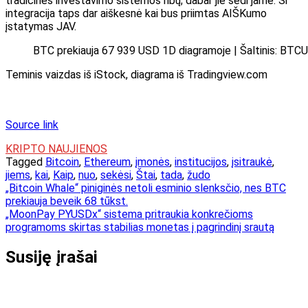
tradicinės investavimo sistemos ribų; dabar jie sėdi jame. Ši
integracija taps dar aiškesnė
kai bus priimtas AIŠKumo
įstatymas
JAV.
BTC prekiauja 67 939 USD 1D diagramoje | Šaltinis: BTC
Teminis vaizdas iš iStock, diagrama iš Tradingview.com
Source link
KRIPTO NAUJIENOS
Tagged
Bitcoin
,
Ethereum
,
įmonės
,
institucijos
,
įsitraukė
,
jiems
,
kai
,
Kaip
,
nuo
,
sekėsi
,
Štai
,
tada
,
žudo
Navigacija
„Bitcoin Whale“ piniginės netoli esminio slenksčio, nes BTC
prekiauja beveik 68 tūkst.
tarp
„MoonPay PYUSDx“ sistema pritraukia konkrečioms
įrašų
programoms skirtas stabilias monetas į pagrindinį srautą
Susiję įrašai