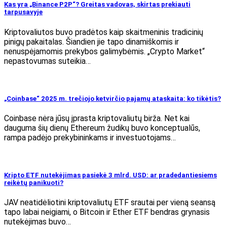
Kas yra „Binance P2P“? Greitas vadovas, skirtas prekiauti
tarpusavyje
Kriptovaliutos buvo pradėtos kaip skaitmeninis tradicinių
pinigų pakaitalas. Šiandien jie tapo dinamiškomis ir
nenuspėjamomis prekybos galimybėmis. „Crypto Market“
nepastovumas suteikia…
„Coinbase“ 2025 m. trečiojo ketvirčio pajamų ataskaita: ko tikėtis?
Coinbase nėra jūsų įprasta kriptovaliutų birža. Net kai
dauguma šių dienų Ethereum žudikų buvo konceptualūs,
rampa padėjo prekybininkams ir investuotojams…
Kripto ETF nutekėjimas pasiekė 3 mlrd. USD: ar pradedantiesiems
reikėtų panikuoti?
JAV neatidėliotini kriptovaliutų ETF srautai per vieną seansą
tapo labai neigiami, o Bitcoin ir Ether ETF bendras grynasis
nutekėjimas buvo…