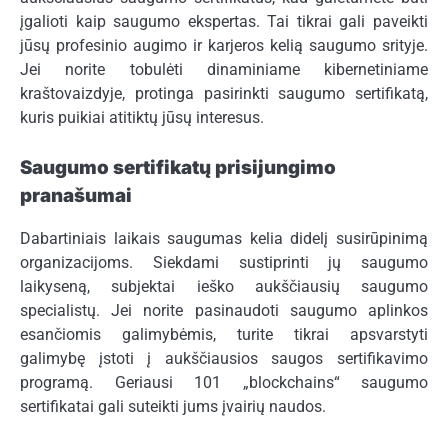
įgalioti kaip saugumo ekspertas. Tai tikrai gali paveikti
jūsų profesinio augimo ir karjeros kelią saugumo srityje.
Jei norite tobulėti dinaminiame kibernetiniame
kraštovaizdyje, protinga pasirinkti saugumo sertifikatą,
kuris puikiai atitiktų jūsų interesus.
Saugumo sertifikatų prisijungimo
pranašumai
Dabartiniais laikais saugumas kelia didelį susirūpinimą
organizacijoms. Siekdami sustiprinti jų saugumo
laikyseną, subjektai ieško aukščiausių saugumo
specialistų. Jei norite pasinaudoti saugumo aplinkos
esančiomis galimybėmis, turite tikrai apsvarstyti
galimybę įstoti į aukščiausios saugos sertifikavimo
programą. Geriausi 101 „blockchains“ saugumo
sertifikatai gali suteikti jums įvairių naudos.