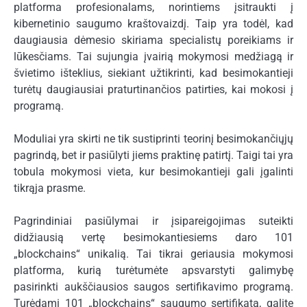
platforma profesionalams, norintiems įsitraukti į
kibernetinio saugumo kraštovaizdį. Taip yra todėl, kad
daugiausia dėmesio skiriama specialistų poreikiams ir
lūkesčiams. Tai sujungia įvairią mokymosi medžiagą ir
švietimo išteklius, siekiant užtikrinti, kad besimokantieji
turėtų daugiausiai praturtinančios patirties, kai mokosi į
programą.
Moduliai yra skirti ne tik sustiprinti teorinį besimokančiųjų
pagrindą, bet ir pasiūlyti jiems praktinę patirtį. Taigi tai yra
tobula mokymosi vieta, kur besimokantieji gali įgalinti
tikrąja prasme.
Pagrindiniai pasiūlymai ir įsipareigojimas suteikti
didžiausią vertę besimokantiesiems daro 101
„blockchains“ unikalią. Tai tikrai geriausia mokymosi
platforma, kurią turėtumėte apsvarstyti galimybę
pasirinkti aukščiausios saugos sertifikavimo programą.
Turėdami 101 „blockchains“ saugumo sertifikatą, galite