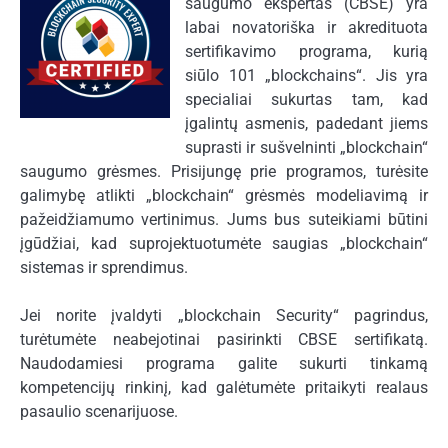
saugumo ekspertas (CBSE) yra
labai novatoriška ir akredituota
sertifikavimo programa, kurią
siūlo 101 „blockchains“. Jis yra
specialiai sukurtas tam, kad
įgalintų asmenis, padedant jiems
suprasti ir sušvelninti „blockchain“
saugumo grėsmes. Prisijungę prie programos, turėsite
galimybę atlikti „blockchain“ grėsmės modeliavimą ir
pažeidžiamumo vertinimus. Jums bus suteikiami būtini
įgūdžiai, kad suprojektuotumėte saugias „blockchain“
sistemas ir sprendimus.
Jei norite įvaldyti „blockchain Security“ pagrindus,
turėtumėte neabejotinai pasirinkti CBSE sertifikatą.
Naudodamiesi programa galite sukurti tinkamą
kompetencijų rinkinį, kad galėtumėte pritaikyti realaus
pasaulio scenarijuose.