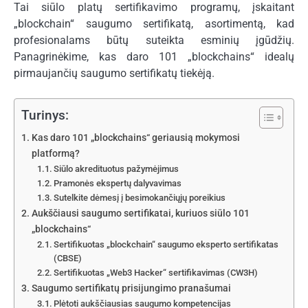
Tai siūlo platų sertifikavimo programų, įskaitant
„blockchain“ saugumo sertifikatą, asortimentą, kad
profesionalams būtų suteikta esminių įgūdžių.
Panagrinėkime, kas daro 101 „blockchains“ idealų
pirmaujančių saugumo sertifikatų tiekėją.
Turinys:
Kas daro 101 „blockchains“ geriausią mokymosi
platformą?
Siūlo akredituotus pažymėjimus
Pramonės ekspertų dalyvavimas
Sutelkite dėmesį į besimokančiųjų poreikius
Aukščiausi saugumo sertifikatai, kuriuos siūlo 101
„blockchains“
Sertifikuotas „blockchain“ saugumo eksperto sertifikatas
(CBSE)
Sertifikuotas „Web3 Hacker“ sertifikavimas (CW3H)
Saugumo sertifikatų prisijungimo pranašumai
Plėtoti aukščiausias saugumo kompetencijas