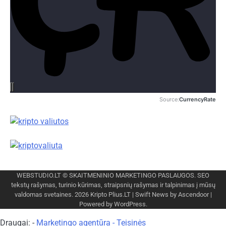
Source:
CurrencyRate
WEBSTUDIO.LT
© SKAITMENINIO MARKETINGO PASLAUGOS. SEO
tekstų rašymas, turinio kūrimas, straipsnių rašymas ir talpinimas į mūsų
valdomas svetaines. 2026
Kripto Plius.LT
| Swift News by
Ascendoor
|
Powered by
WordPress
.
Draugai: -
Marketingo agentūra
-
Teisinės