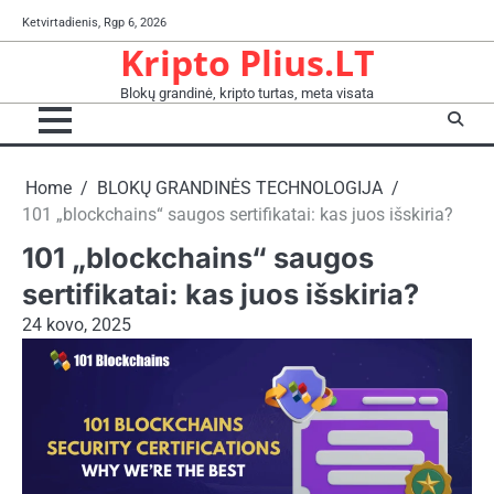
Skip
Ketvirtadienis, Rgp 6, 2026
to
Kripto Plius.LT
content
Blokų grandinė, kripto turtas, meta visata
Home
BLOKŲ GRANDINĖS TECHNOLOGIJA
101 „blockchains“ saugos sertifikatai: kas juos išskiria?
101 „blockchains“ saugos
sertifikatai: kas juos išskiria?
24 kovo, 2025