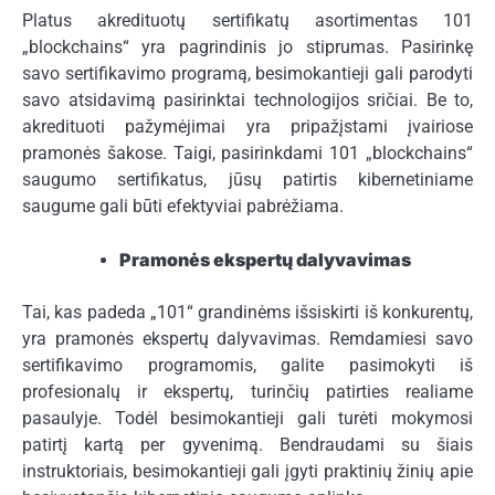
Platus akredituotų sertifikatų asortimentas 101
„blockchains“ yra pagrindinis jo stiprumas. Pasirinkę
savo sertifikavimo programą, besimokantieji gali parodyti
savo atsidavimą pasirinktai technologijos sričiai. Be to,
akredituoti pažymėjimai yra pripažįstami įvairiose
pramonės šakose. Taigi, pasirinkdami 101 „blockchains“
saugumo sertifikatus, jūsų patirtis kibernetiniame
saugume gali būti efektyviai pabrėžiama.
Pramonės ekspertų dalyvavimas
Tai, kas padeda „101“ grandinėms išsiskirti iš konkurentų,
yra pramonės ekspertų dalyvavimas. Remdamiesi savo
sertifikavimo programomis, galite pasimokyti iš
profesionalų ir ekspertų, turinčių patirties realiame
pasaulyje. Todėl besimokantieji gali turėti mokymosi
patirtį kartą per gyvenimą. Bendraudami su šiais
instruktoriais, besimokantieji gali įgyti praktinių žinių apie