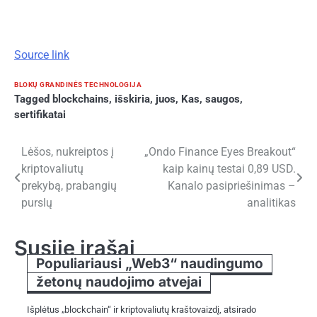
Source link
BLOKŲ GRANDINĖS TECHNOLOGIJA
Tagged
blockchains
,
išskiria
,
juos
,
Kas
,
saugos
,
sertifikatai
Navigacija
Lėšos, nukreiptos į
„Ondo Finance Eyes Breakout“
kriptovaliutų
kaip kainų testai 0,89 USD.
tarp
prekybą, prabangių
Kanalo pasipriešinimas –
įrašų
purslų
analitikas
Susiję įrašai
Populiariausi „Web3“ naudingumo
žetonų naudojimo atvejai
Išplėtus „blockchain“ ir kriptovaliutų kraštovaizdį, atsirado