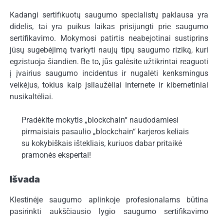
Kadangi sertifikuotų saugumo specialistų paklausa yra
didelis, tai yra puikus laikas prisijungti prie saugumo
sertifikavimo. Mokymosi patirtis neabejotinai sustiprins
jūsų sugebėjimą tvarkyti naujų tipų saugumo riziką, kuri
egzistuoja šiandien. Be to, jūs galėsite užtikrintai reaguoti
į įvairius saugumo incidentus ir nugalėti kenksmingus
veikėjus, tokius kaip įsilaužėliai internete ir kibernetiniai
nusikaltėliai.
Pradėkite mokytis „blockchain“ naudodamiesi
pirmaisiais pasaulio „blockchain“ karjeros keliais
su kokybiškais ištekliais, kuriuos dabar pritaikė
pramonės ekspertai!
Išvada
Klestinėje saugumo aplinkoje profesionalams būtina
pasirinkti aukščiausio lygio saugumo sertifikavimo