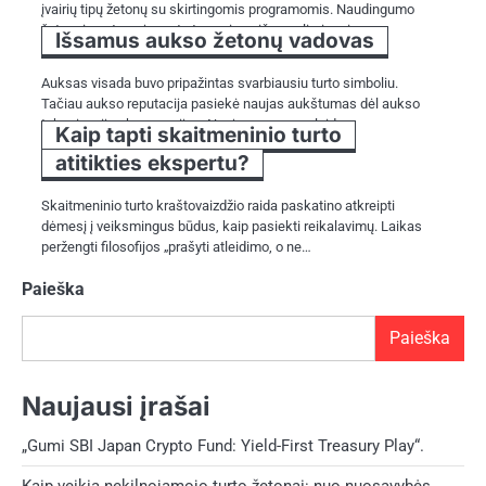
įvairių tipų žetonų su skirtingomis programomis. Naudingumo
žetonai pastaruoju metu tapo vienu iš populiariausių…
Išsamus aukso žetonų vadovas
Auksas visada buvo pripažintas svarbiausiu turto simboliu.
Tačiau aukso reputacija pasiekė naujas aukštumas dėl aukso
tokenizacijos koncepcijos. Naujas procesas leido…
Kaip tapti skaitmeninio turto
atitikties ekspertu?
Skaitmeninio turto kraštovaizdžio raida paskatino atkreipti
dėmesį į veiksmingus būdus, kaip pasiekti reikalavimų. Laikas
peržengti filosofijos „prašyti atleidimo, o ne…
Paieška
Paieška
Naujausi įrašai
„Gumi SBI Japan Crypto Fund: Yield-First Treasury Play“.
Kaip veikia nekilnojamojo turto žetonai: nuo nuosavybės