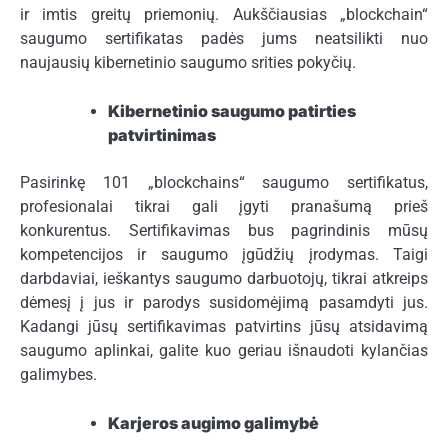
ir imtis greitų priemonių. Aukščiausias „blockchain“
saugumo sertifikatas padės jums neatsilikti nuo
naujausių kibernetinio saugumo srities pokyčių.
Kibernetinio saugumo patirties
patvirtinimas
Pasirinkę 101 „blockchains“ saugumo sertifikatus,
profesionalai tikrai gali įgyti pranašumą prieš
konkurentus. Sertifikavimas bus pagrindinis mūsų
kompetencijos ir saugumo įgūdžių įrodymas. Taigi
darbdaviai, ieškantys saugumo darbuotojų, tikrai atkreips
dėmesį į jus ir parodys susidomėjimą pasamdyti jus.
Kadangi jūsų sertifikavimas patvirtins jūsų atsidavimą
saugumo aplinkai, galite kuo geriau išnaudoti kylančias
galimybes.
Karjeros augimo galimybė