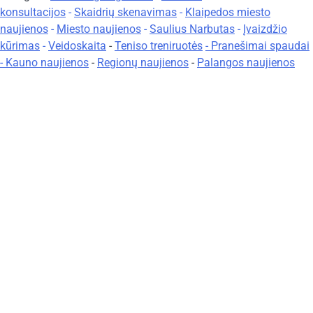
konsultacijos
-
Skaidrių skenavimas
-
Klaipedos miesto
naujienos
-
Miesto naujienos
-
Saulius Narbutas
-
Įvaizdžio
kūrimas
-
Veidoskaita
-
Teniso treniruotės
- Pranešimai spaudai
-
Kauno naujienos
-
Regionų naujienos
-
Palangos naujienos