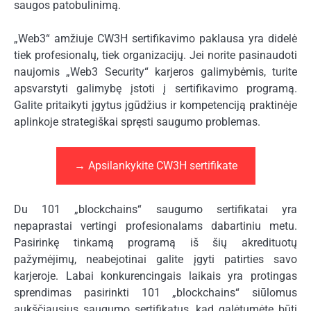
saugos patobulinimą.
„Web3“ amžiuje CW3H sertifikavimo paklausa yra didelė
tiek profesionalų, tiek organizacijų. Jei norite pasinaudoti
naujomis „Web3 Security“ karjeros galimybėmis, turite
apsvarstyti galimybę įstoti į sertifikavimo programą.
Galite pritaikyti įgytus įgūdžius ir kompetenciją praktinėje
aplinkoje strategiškai spręsti saugumo problemas.
→ Apsilankykite CW3H sertifikate
Du 101 „blockchains“ saugumo sertifikatai yra
nepaprastai vertingi profesionalams dabartiniu metu.
Pasirinkę tinkamą programą iš šių akredituotų
pažymėjimų, neabejotinai galite įgyti patirties savo
karjeroje. Labai konkurencingais laikais yra protingas
sprendimas pasirinkti 101 „blockchains“ siūlomus
aukščiausius saugumo sertifikatus, kad galėtumėte būti