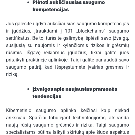
Plėtoti aukščiausias saugumo
kompetencijas
Jūs galėsite ugdyti aukščiausias saugumo kompetencijas
ir įgūdžius, įtraukdami į 101 „blockchains“ saugumo
sertifikatus. Be to, turėsite galimybę išplėsti savo įžvalgą,
susijusią su naujomis ir kylančiomis rizikos ir grėsmių
rūšimis. Išgavę reikiamus įgūdžius, tikrai galite juos
pritaikyti praktinėje aplinkoje. Taigi galite panaudoti savo
saugumo patirtį, kad išspręstumėte įvairias grėsmes ir
riziką.
Įžvalgos apie naujausias pramonės
tendencijas
Kibernetinio saugumo aplinka keičiasi kaip niekad
anksčiau. Sparčiai tobulėjant technologijoms, atsiranda
naujų rūšių saugumo grėsmės ir rizika. Taigi saugumo
specialistams būtina laikyti skirtuką apie šiuos aspektus