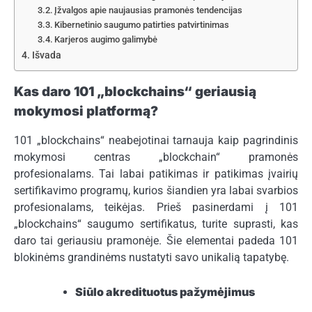
Įžvalgos apie naujausias pramonės tendencijas
Kibernetinio saugumo patirties patvirtinimas
Karjeros augimo galimybė
Išvada
Kas daro 101 „blockchains“ geriausią
mokymosi platformą?
101 „blockchains“ neabejotinai tarnauja kaip pagrindinis
mokymosi centras „blockchain“ pramonės
profesionalams. Tai labai patikimas ir patikimas įvairių
sertifikavimo programų, kurios šiandien yra labai svarbios
profesionalams, teikėjas. Prieš pasinerdami į 101
„blockchains“ saugumo sertifikatus, turite suprasti, kas
daro tai geriausiu pramonėje. Šie elementai padeda 101
blokinėms grandinėms nustatyti savo unikalią tapatybę.
Siūlo akredituotus pažymėjimus