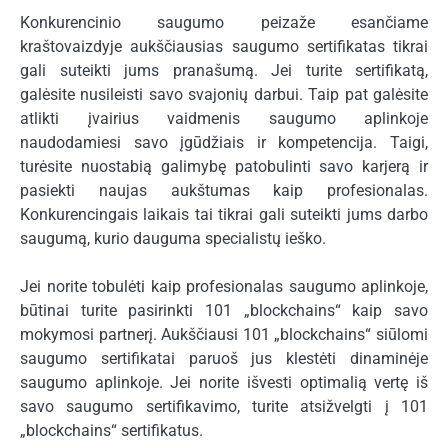
Konkurencinio saugumo peizaže esančiame
kraštovaizdyje aukščiausias saugumo sertifikatas tikrai
gali suteikti jums pranašumą. Jei turite sertifikatą,
galėsite nusileisti savo svajonių darbui. Taip pat galėsite
atlikti įvairius vaidmenis saugumo aplinkoje
naudodamiesi savo įgūdžiais ir kompetencija. Taigi,
turėsite nuostabią galimybę patobulinti savo karjerą ir
pasiekti naujas aukštumas kaip profesionalas.
Konkurencingais laikais tai tikrai gali suteikti jums darbo
saugumą, kurio dauguma specialistų ieško.
Jei norite tobulėti kaip profesionalas saugumo aplinkoje,
būtinai turite pasirinkti 101 „blockchains“ kaip savo
mokymosi partnerį. Aukščiausi 101 „blockchains“ siūlomi
saugumo sertifikatai paruoš jus klestėti dinaminėje
saugumo aplinkoje. Jei norite išvesti optimalią vertę iš
savo saugumo sertifikavimo, turite atsižvelgti į 101
„blockchains“ sertifikatus.