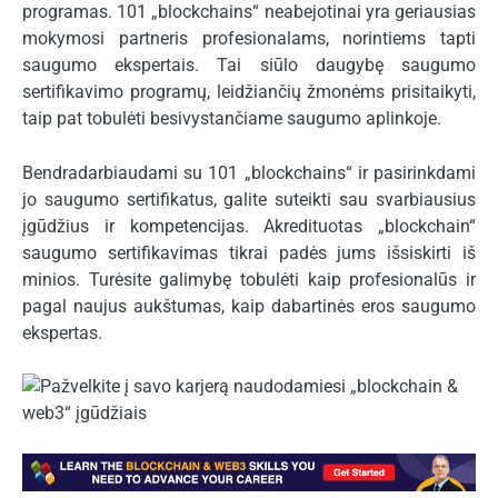
programas. 101 „blockchains“ neabejotinai yra geriausias
mokymosi partneris profesionalams, norintiems tapti
saugumo ekspertais. Tai siūlo daugybę saugumo
sertifikavimo programų, leidžiančių žmonėms prisitaikyti,
taip pat tobulėti besivystančiame saugumo aplinkoje.
Bendradarbiaudami su 101 „blockchains“ ir pasirinkdami
jo saugumo sertifikatus, galite suteikti sau svarbiausius
įgūdžius ir kompetencijas. Akredituotas „blockchain“
saugumo sertifikavimas tikrai padės jums išsiskirti iš
minios. Turėsite galimybę tobulėti kaip profesionalūs ir
pagal naujus aukštumas, kaip dabartinės eros saugumo
ekspertas.