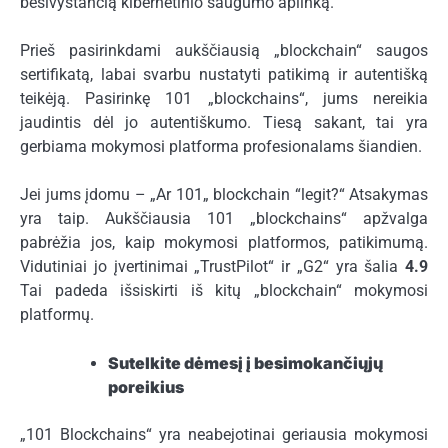
besivystančią kibernetinio saugumo aplinką.
Prieš pasirinkdami aukščiausią „blockchain“ saugos
sertifikatą, labai svarbu nustatyti patikimą ir autentišką
teikėją. Pasirinkę 101 „blockchains“, jums nereikia
jaudintis dėl jo autentiškumo. Tiesą sakant, tai yra
gerbiama mokymosi platforma profesionalams šiandien.
Jei jums įdomu – „Ar 101„ blockchain “legit?“ Atsakymas
yra taip. Aukščiausia 101 „blockchains“ apžvalga
pabrėžia jos, kaip mokymosi platformos, patikimumą.
Vidutiniai jo įvertinimai „TrustPilot“ ir „G2“ yra šalia
4.9
Tai padeda išsiskirti iš kitų „blockchain“ mokymosi
platformų.
Sutelkite dėmesį į besimokančiųjų
poreikius
„101 Blockchains“ yra neabejotinai geriausia mokymosi