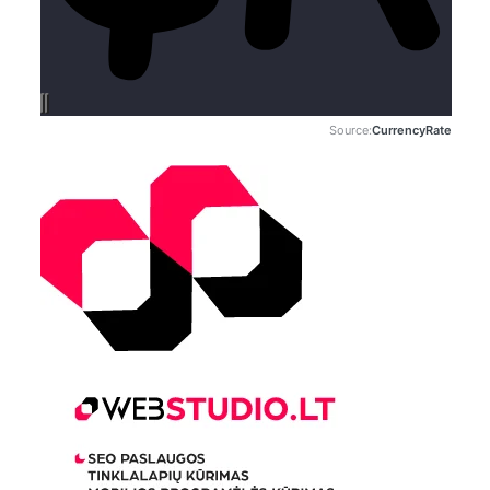
Source:
CurrencyRate