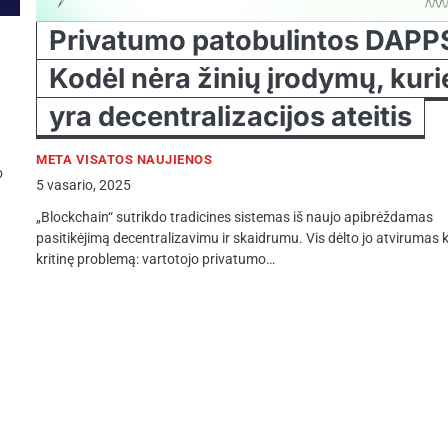
Privatumo patobulintos DAPP
Kodėl nėra žinių įrodymų, kuri
yra decentralizacijos ateitis
META VISATOS NAUJIENOS
o
5 vasario, 2025
„Blockchain“ sutrikdo tradicines sistemas iš naujo apibrėždamas
pasitikėjimą decentralizavimu ir skaidrumu. Vis dėlto jo atvirumas k
kritinę problemą: vartotojo privatumo…