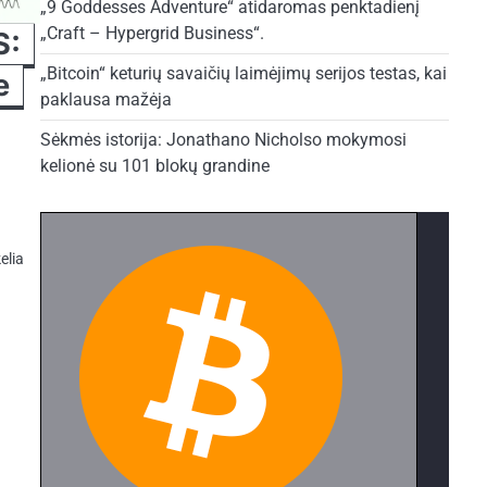
„9 Goddesses Adventure“ atidaromas penktadienį
„Craft – Hypergrid Business“.
S:
„Bitcoin“ keturių savaičių laimėjimų serijos testas, kai
e
paklausa mažėja
Sėkmės istorija: Jonathano Nicholso mokymosi
kelionė su 101 blokų grandine
elia