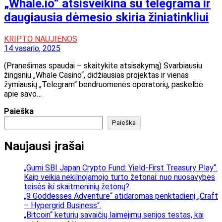
„Whale.io“ atsisveikina su telegrama ir
daugiausia dėmesio skiria žiniatinkliui
KRIPTO NAUJIENOS
14 vasario, 2025
(Pranešimas spaudai – skaitykite atsisakymą) Svarbiausiu
žingsniu „Whale Casino“, didžiausias projektas ir vienas
žymiausių „Telegram“ bendruomenės operatorių, paskelbė
apie savo…
Paieška
Paieška
Naujausi įrašai
„Gumi SBI Japan Crypto Fund: Yield-First Treasury Play“.
Kaip veikia nekilnojamojo turto žetonai: nuo nuosavybės
teisės iki skaitmeninių žetonų?
„9 Goddesses Adventure“ atidaromas penktadienį „Craft
– Hypergrid Business“.
„Bitcoin“ keturių savaičių laimėjimų serijos testas, kai