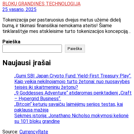
BLOKŲ GRANDINĖS TECHNOLOGIJA
25 vasario, 2025
Tokenizacija per pastaruosius dvejus metus užėmė didelį
bumą, ir tikimasi finansiškai nemokama ateitis! Šiame
tinklaraštyje mes atskleisime turto tokenizacijos koncepciją…
Paieška
Paieška
Naujausi įrašai
„Gumi SBI Japan Crypto Fund: Yield-First Treasury Play“.
Kaip veikia nekilnojamojo turto žetonai: nuo nuosavybės
teisės iki skaitmeninių žetonų?
„9 Goddesses Adventure“ atidaromas penktadienį „Craft
– Hypergrid Business“.
„Bitcoin“ keturių savaičių laimėjimų serijos testas, kai
paklausa mažėja
Sėkmės istorija: Jonathano Nicholso mokymosi kelionė
su 101 blokų grandine
Source:
CurrencyRate