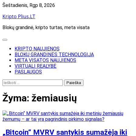
Skip
Šeštadienis, Rgp 8, 2026
to
Kripto Plius.LT
content
Blokų grandinė, kripto turtas, meta visata
KRIPTO NAUJIENOS
BLOKŲ GRANDINĖS TECHNOLOGIJA
META VISATOS NAUJIENOS
VIRTUALI REALYBĖ
PASLAUGOS
Ieškoti:
Žyma:
žemiausių
„Bitcoin“ MVRV santykis sumažėja iki