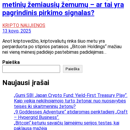
metinių žemiausių žemumų – ar tai yra
pagrindinis pirkimo signalas?
KRIPTO NAUJIENOS
13 kovo, 2025
Anot kriptovedžio, kriptovaliutų rinka šiuo metu yra
perparduota po stiprios pataisos. „Bitcoin Holdings“ mažiau
nei vieną mėnesį padidėjo pastebimas padidėjimas…
Paieška
Paieška
Naujausi įrašai
„Gumi SBI Japan Crypto Fund: Yield-First Treasury Play“.
Kaip veikia nekilnojamojo turto žetonai: nuo nuosavybės
teisės iki skaitmeninių žetonų?
„9 Goddesses Adventure“ atidaromas penktadienį „Craft
– Hypergrid Business“.
„Bitcoin“ keturių savaičių laimėjimų serijos testas, kai
paklausa mažėja