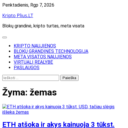
Skip
Penktadienis, Rgp 7, 2026
to
Kripto Plius.LT
content
Blokų grandinė, kripto turtas, meta visata
KRIPTO NAUJIENOS
BLOKŲ GRANDINĖS TECHNOLOGIJA
META VISATOS NAUJIENOS
VIRTUALI REALYBĖ
PASLAUGOS
Ieškoti:
Žyma:
žemas
ETH atšoka ir akys kainuoja 3 tūkst.