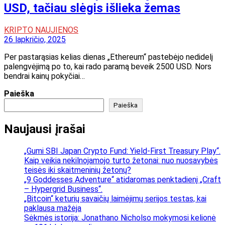
USD, tačiau slėgis išlieka žemas
KRIPTO NAUJIENOS
26 lapkričio, 2025
Per pastarąsias kelias dienas „Ethereum“ pastebėjo nedidelį
palengvėjimą po to, kai rado paramą beveik 2500 USD. Nors
bendrai kainų pokyčiai…
Paieška
Paieška
Naujausi įrašai
„Gumi SBI Japan Crypto Fund: Yield-First Treasury Play“.
Kaip veikia nekilnojamojo turto žetonai: nuo nuosavybės
teisės iki skaitmeninių žetonų?
„9 Goddesses Adventure“ atidaromas penktadienį „Craft
– Hypergrid Business“.
„Bitcoin“ keturių savaičių laimėjimų serijos testas, kai
paklausa mažėja
Sėkmės istorija: Jonathano Nicholso mokymosi kelionė