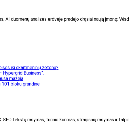
as, AI duomenų analizės erdvėje pradėjo drąsiai naują įmonę: Wi
eisės iki skaitmeninių žetonų?
 Hypergrid Business“.
klausa mažėja
 101 blokų grandine
kstų rašymas, turinio kūrimas, straipsnių rašymas ir talpin