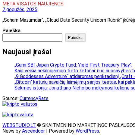
META VISATOS NAUJIENOS
7 gegužės, 2025
„Soham Mazumdar“, „Cloud Data Security Unicorn Rubrik“ įkūrėj
Paieška
Paieška
Naujausi įrašai
„Gumi SBI Japan Crypto Fund: Yield-First Treasury Play“.
Kaip veikia nekilnojamojo turto žetonai: nuo nuosavybės t
„9 Goddesses Adventure“ atidaromas penktadienį „Craft –
„Bitcoin“ keturių savaičių laimėjimų serijos testas, kai pa
Sėkmės istorija: Jonathano Nicholso mokymosi kelionė su
Source:
CurrencyRate
WEBSTUDIO.LT
© SKAITMENINIO MARKETINGO PASLAUGOS. SEO te
News by
Ascendoor
| Powered by
WordPress
.