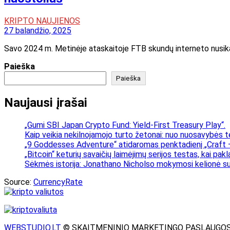
KRIPTO NAUJIENOS
27 balandžio, 2025
Savo 2024 m. Metinėje ataskaitoje FTB skundų interneto nusikalt
Paieška
Paieška
Naujausi įrašai
„Gumi SBI Japan Crypto Fund: Yield-First Treasury Play“.
Kaip veikia nekilnojamojo turto žetonai: nuo nuosavybės t
„9 Goddesses Adventure“ atidaromas penktadienį „Craft –
„Bitcoin“ keturių savaičių laimėjimų serijos testas, kai pa
Sėkmės istorija: Jonathano Nicholso mokymosi kelionė su
Source:
CurrencyRate
WEBSTUDIO.LT
© SKAITMENINIO MARKETINGO PASLAUGOS. SEO te