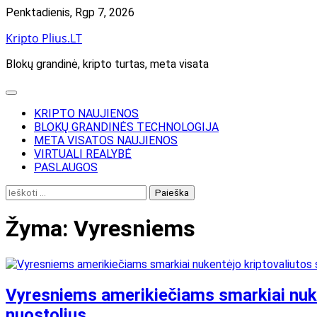
Skip
Penktadienis, Rgp 7, 2026
to
Kripto Plius.LT
content
Blokų grandinė, kripto turtas, meta visata
KRIPTO NAUJIENOS
BLOKŲ GRANDINĖS TECHNOLOGIJA
META VISATOS NAUJIENOS
VIRTUALI REALYBĖ
PASLAUGOS
Ieškoti:
Žyma:
Vyresniems
Vyresniems amerikiečiams smarkiai nuken
nuostolius