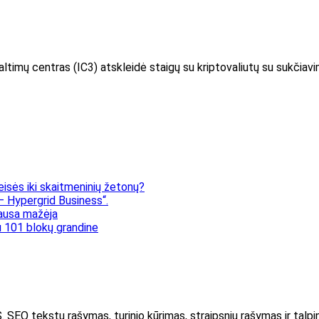
imų centras (IC3) atskleidė staigų su kriptovaliutų su sukčiavim
eisės iki skaitmeninių žetonų?
 Hypergrid Business“.
klausa mažėja
 101 blokų grandine
kstų rašymas, turinio kūrimas, straipsnių rašymas ir talpin