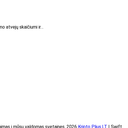
o atvejų skaičiumi ir…
imas į mūsų valdomas svetaines. 2026
Kripto Plius.LT
| Swift