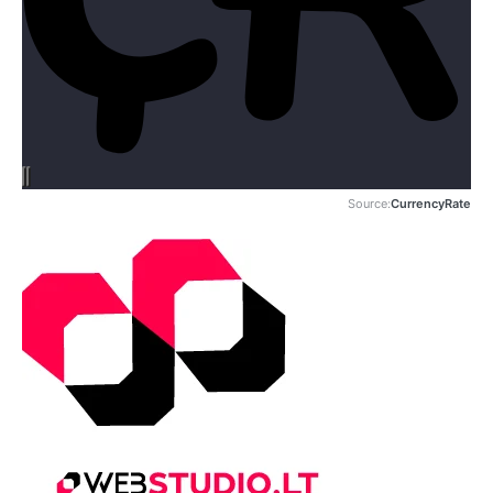
Source:
CurrencyRate