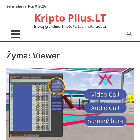
Skip
Sekmadienis, Rgp 9, 2026
to
Kripto Plius.LT
content
Blokų grandinė, kripto turtas, meta visata
Žyma:
Viewer