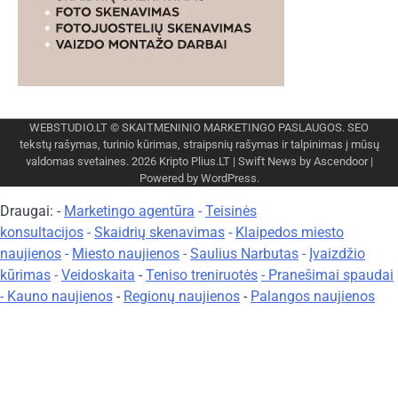
WEBSTUDIO.LT
© SKAITMENINIO MARKETINGO PASLAUGOS. SEO
tekstų rašymas, turinio kūrimas, straipsnių rašymas ir talpinimas į mūsų
valdomas svetaines. 2026
Kripto Plius.LT
| Swift News by
Ascendoor
|
Powered by
WordPress
.
Draugai: -
Marketingo agentūra
-
Teisinės
konsultacijos
-
Skaidrių skenavimas
-
Klaipedos miesto
naujienos
-
Miesto naujienos
-
Saulius Narbutas
-
Įvaizdžio
kūrimas
-
Veidoskaita
-
Teniso treniruotės
- Pranešimai spaudai
-
Kauno naujienos
-
Regionų naujienos
-
Palangos naujienos