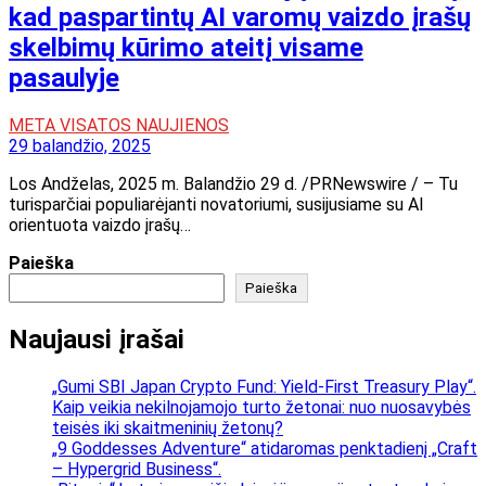
kad paspartintų AI varomų vaizdo įrašų
skelbimų kūrimo ateitį visame
pasaulyje
META VISATOS NAUJIENOS
29 balandžio, 2025
Los Andželas, 2025 m. Balandžio 29 d. /PRNewswire / – Tu
turisparčiai populiarėjanti novatoriumi, susijusiame su AI
orientuota vaizdo įrašų…
Paieška
Paieška
Naujausi įrašai
„Gumi SBI Japan Crypto Fund: Yield-First Treasury Play“.
Kaip veikia nekilnojamojo turto žetonai: nuo nuosavybės
teisės iki skaitmeninių žetonų?
„9 Goddesses Adventure“ atidaromas penktadienį „Craft
– Hypergrid Business“.