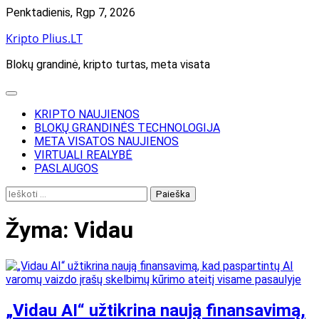
Skip
Penktadienis, Rgp 7, 2026
to
Kripto Plius.LT
content
Blokų grandinė, kripto turtas, meta visata
KRIPTO NAUJIENOS
BLOKŲ GRANDINĖS TECHNOLOGIJA
META VISATOS NAUJIENOS
VIRTUALI REALYBĖ
PASLAUGOS
Ieškoti:
Žyma:
Vidau
„Vidau AI“ užtikrina naują finansavimą,