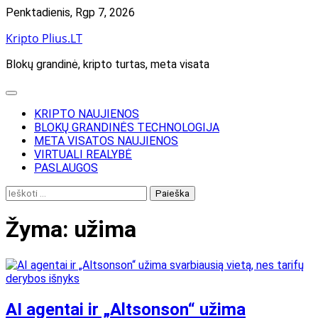
Skip
Penktadienis, Rgp 7, 2026
to
Kripto Plius.LT
content
Blokų grandinė, kripto turtas, meta visata
KRIPTO NAUJIENOS
BLOKŲ GRANDINĖS TECHNOLOGIJA
META VISATOS NAUJIENOS
VIRTUALI REALYBĖ
PASLAUGOS
Ieškoti:
Žyma:
užima
AI agentai ir „Altsonson“ užima