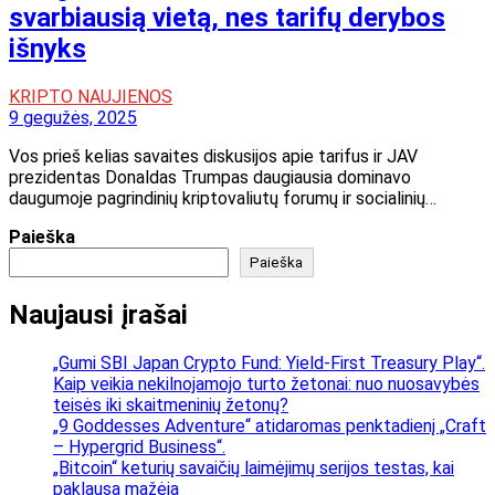
svarbiausią vietą, nes tarifų derybos
išnyks
KRIPTO NAUJIENOS
9 gegužės, 2025
Vos prieš kelias savaites diskusijos apie tarifus ir JAV
prezidentas Donaldas Trumpas daugiausia dominavo
daugumoje pagrindinių kriptovaliutų forumų ir socialinių…
Paieška
Paieška
Naujausi įrašai
„Gumi SBI Japan Crypto Fund: Yield-First Treasury Play“.
Kaip veikia nekilnojamojo turto žetonai: nuo nuosavybės
teisės iki skaitmeninių žetonų?
„9 Goddesses Adventure“ atidaromas penktadienį „Craft
– Hypergrid Business“.
„Bitcoin“ keturių savaičių laimėjimų serijos testas, kai
paklausa mažėja