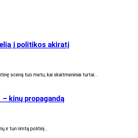
ia į politikos akiratį
tinę sceną tuo metu, kai skaitmeniniai turtai…
n“ – kinų propagandą
 ir turi rimtą politinį…