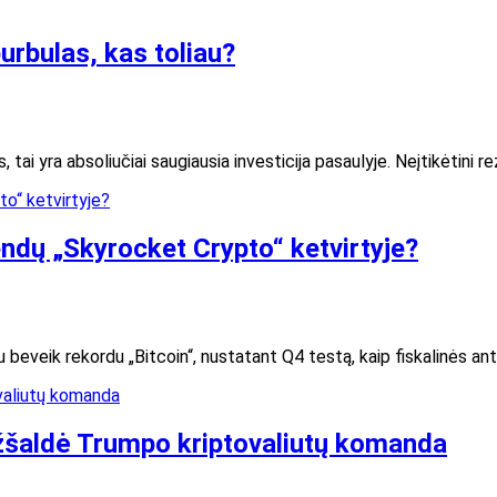
urbulas, kas toliau?
, tai yra absoliučiai saugiausia investicija pasaulyje. Neįtikėtin
ndų „Skyrocket Crypto“ ketvirtyje?
su beveik rekordu „Bitcoin“, nustatant Q4 testą, kaip fiskalinės an
 užšaldė Trumpo kriptovaliutų komanda