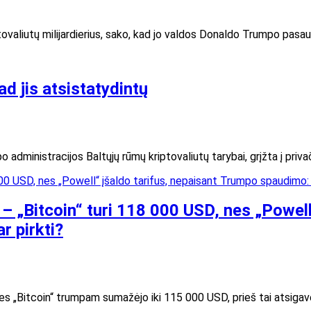
ptovaliutų milijardierius, sako, kad jo valdos Donaldo Trumpo pasau
d jis atsistatydintų
dministracijos Baltųjų rūmų kriptovaliutų tarybai, grįžta į priva
i – „Bitcoin“ turi 118 000 USD, nes „Powel
r pirkti?
nes „Bitcoin“ trumpam sumažėjo iki 115 000 USD, prieš tai atsiga