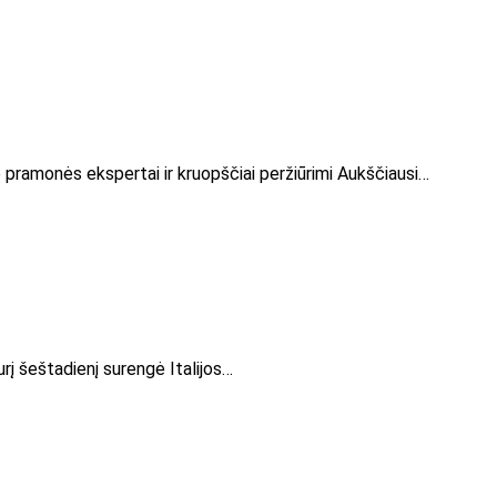
rė pramonės ekspertai ir kruopščiai peržiūrimi Aukščiausi…
rį šeštadienį surengė Italijos…