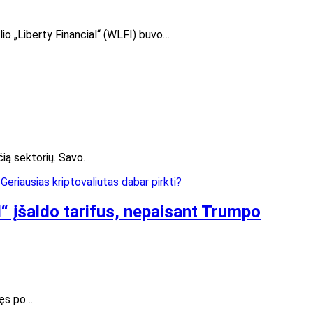
lio „Liberty Financial“ (WLFI) buvo…
čią sektorių. Savo…
l“ įšaldo tarifus, nepaisant Trumpo
vęs po…