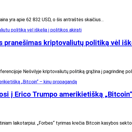
aina yra apie 62 832 USD, o šis antraštės skaičius…
pranešimas kriptovaliutų politiką vėl iškel
ncijoje Nešvilyje kriptovaliutų politiką grąžina į pagrindinę poli
osi į Erico Trumpo amerikietišką „Bitcoi
iniam laikotarpiui. „Forbes“ tyrimas krečia Bitcoin kasybos sektorių