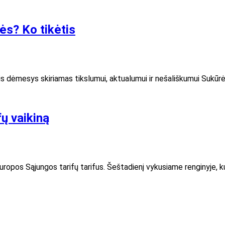
ės? Ko tikėtis
dinis dėmesys skiriamas tikslumui, aktualumui ir nešališkumui Sukū
ų vaikiną
opos Sąjungos tarifų tarifus. Šeštadienį vykusiame renginyje, ku