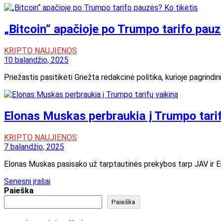
„Bitcoin“ apačioje po Trumpo tarifo pauz
KRIPTO NAUJIENOS
10 balandžio, 2025
Priežastis pasitikėti Griežta redakcinė politika, kurioje pagrin
Elonas Muskas perbraukia į Trumpo tarif
KRIPTO NAUJIENOS
7 balandžio, 2025
Elonas Muskas pasisako už tarptautinės prekybos tarp JAV ir Eur
Navigacija
Senesni įrašai
Paieška
tarp
Paieška
įrašų