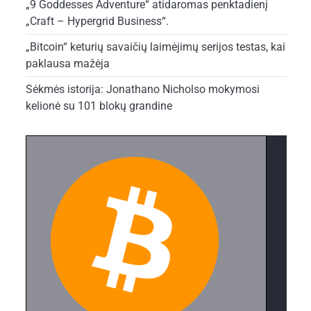
„9 Goddesses Adventure“ atidaromas penktadienį
„Craft – Hypergrid Business“.
„Bitcoin“ keturių savaičių laimėjimų serijos testas, kai
paklausa mažėja
Sėkmės istorija: Jonathano Nicholso mokymosi
kelionė su 101 blokų grandine