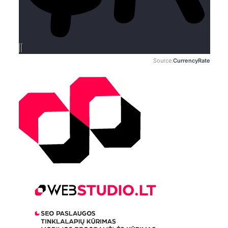
Source:
CurrencyRate