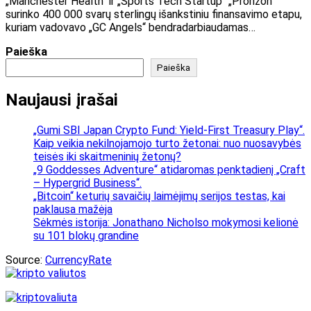
„Manchester Health“ ir „Sports Tech Startup“ „Prorizon“
surinko 400 000 svarų sterlingų išankstiniu finansavimo etapu,
kuriam vadovavo „GC Angels“ bendradarbiaudamas…
Paieška
Paieška
Naujausi įrašai
„Gumi SBI Japan Crypto Fund: Yield-First Treasury Play“.
Kaip veikia nekilnojamojo turto žetonai: nuo nuosavybės
teisės iki skaitmeninių žetonų?
„9 Goddesses Adventure“ atidaromas penktadienį „Craft
– Hypergrid Business“.
„Bitcoin“ keturių savaičių laimėjimų serijos testas, kai
paklausa mažėja
Sėkmės istorija: Jonathano Nicholso mokymosi kelionė
su 101 blokų grandine
Source:
CurrencyRate