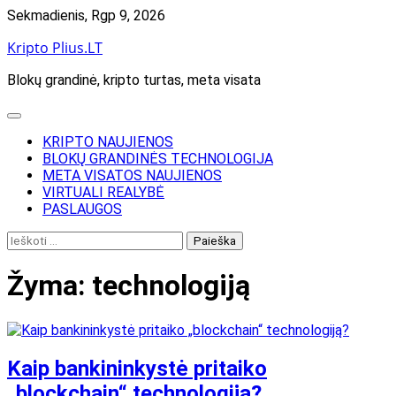
Skip
Sekmadienis, Rgp 9, 2026
to
Kripto Plius.LT
content
Blokų grandinė, kripto turtas, meta visata
KRIPTO NAUJIENOS
BLOKŲ GRANDINĖS TECHNOLOGIJA
META VISATOS NAUJIENOS
VIRTUALI REALYBĖ
PASLAUGOS
Ieškoti:
Žyma:
technologiją
Kaip bankininkystė pritaiko
„blockchain“ technologiją?