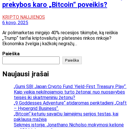
prekybos karo „Bitcoin“ poveikis?
KRIPTO NAUJIENOS
6 kovo, 2025
Ar polimarketas mirgėjo 40% recesijos tikimybė, ką reiškia
„Trump“ tarifai kriptovaliutų ir platesnės rinkos rinkoje?
Ekonomika žvelgia į kažkokį negražų…
Paieška
Paieška
Naujausi įrašai
„Gumi SBI Japan Crypto Fund: Yield-First Treasury Play“.
Kaip veikia nekilnojamojo turto žetonai: nuo nuosavybės
teisės iki skaitmeninių žetonų?
„9 Goddesses Adventure“ atidaromas penktadienį „Craft
– Hypergrid Business“.
„Bitcoin“ keturių savaičių laimėjimų serijos testas, kai
paklausa mažėja
Sėkmės istorija: Jonathano Nicholso mokymosi kelionė