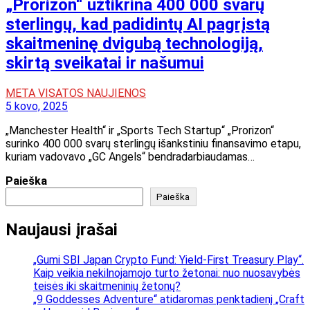
„Prorizon“ užtikrina 400 000 svarų
sterlingų, kad padidintų AI pagrįstą
skaitmeninę dvigubą technologiją,
skirtą sveikatai ir našumui
META VISATOS NAUJIENOS
5 kovo, 2025
„Manchester Health“ ir „Sports Tech Startup“ „Prorizon“
surinko 400 000 svarų sterlingų išankstiniu finansavimo etapu,
kuriam vadovavo „GC Angels“ bendradarbiaudamas…
Paieška
Paieška
Naujausi įrašai
„Gumi SBI Japan Crypto Fund: Yield-First Treasury Play“.
Kaip veikia nekilnojamojo turto žetonai: nuo nuosavybės
teisės iki skaitmeninių žetonų?
„9 Goddesses Adventure“ atidaromas penktadienį „Craft