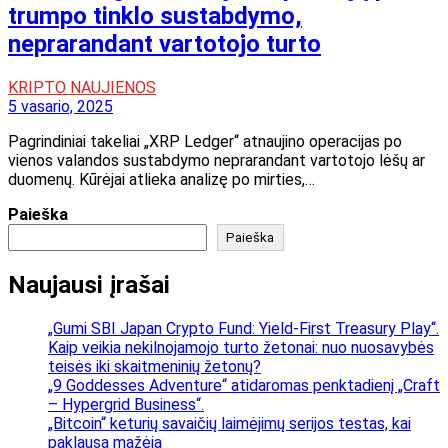
trumpo tinklo sustabdymo,
neprarandant vartotojo turto
KRIPTO NAUJIENOS
5 vasario, 2025
Pagrindiniai takeliai „XRP Ledger“ atnaujino operacijas po
vienos valandos sustabdymo neprarandant vartotojo lėšų ar
duomenų. Kūrėjai atlieka analizę po mirties,…
Paieška
Paieška
Naujausi įrašai
„Gumi SBI Japan Crypto Fund: Yield-First Treasury Play“.
Kaip veikia nekilnojamojo turto žetonai: nuo nuosavybės
teisės iki skaitmeninių žetonų?
„9 Goddesses Adventure“ atidaromas penktadienį „Craft
– Hypergrid Business“.
„Bitcoin“ keturių savaičių laimėjimų serijos testas, kai
paklausa mažėja