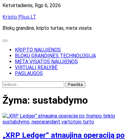
Skip
Ketvirtadienis, Rgp 6, 2026
to
Kripto Plius.LT
content
Blokų grandinė, kripto turtas, meta visata
KRIPTO NAUJIENOS
BLOKŲ GRANDINĖS TECHNOLOGIJA
META VISATOS NAUJIENOS
VIRTUALI REALYBĖ
PASLAUGOS
Ieškoti:
Žyma:
sustabdymo
„XRP Ledger“ atnaujina operaciją po