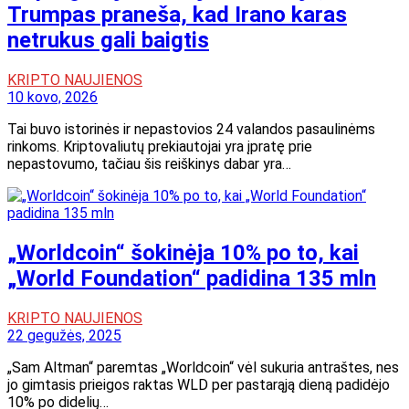
Trumpas praneša, kad Irano karas
netrukus gali baigtis
KRIPTO NAUJIENOS
10 kovo, 2026
Tai buvo istorinės ir nepastovios 24 valandos pasaulinėms
rinkoms. Kriptovaliutų prekiautojai yra įpratę prie
nepastovumo, tačiau šis reiškinys dabar yra…
„Worldcoin“ šokinėja 10% po to, kai
„World Foundation“ padidina 135 mln
KRIPTO NAUJIENOS
22 gegužės, 2025
„Sam Altman“ paremtas „Worldcoin“ vėl sukuria antraštes, nes
jo gimtasis prieigos raktas WLD per pastarąją dieną padidėjo
10% po didelių…