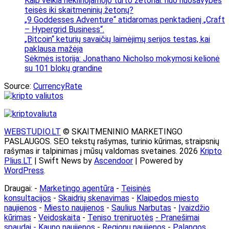
Kaip veikia nekilnojamojo turto žetonai: nuo nuosavybės
teisės iki skaitmeninių žetonų?
„9 Goddesses Adventure“ atidaromas penktadienį „Craft
– Hypergrid Business“.
„Bitcoin“ keturių savaičių laimėjimų serijos testas, kai
paklausa mažėja
Sėkmės istorija: Jonathano Nicholso mokymosi kelionė
su 101 blokų grandine
Source:
CurrencyRate
WEBSTUDIO.LT
© SKAITMENINIO MARKETINGO
PASLAUGOS. SEO tekstų rašymas, turinio kūrimas, straipsnių
rašymas ir talpinimas į mūsų valdomas svetaines. 2026
Kripto
Plius.LT
| Swift News by
Ascendoor
| Powered by
WordPress
.
Draugai: -
Marketingo agentūra
-
Teisinės
konsultacijos
-
Skaidrių skenavimas
-
Klaipedos miesto
naujienos
-
Miesto naujienos
-
Saulius Narbutas
-
Įvaizdžio
kūrimas
-
Veidoskaita
-
Teniso treniruotės
- Pranešimai
spaudai -
Kauno naujienos
-
Regionų naujienos
-
Palangos