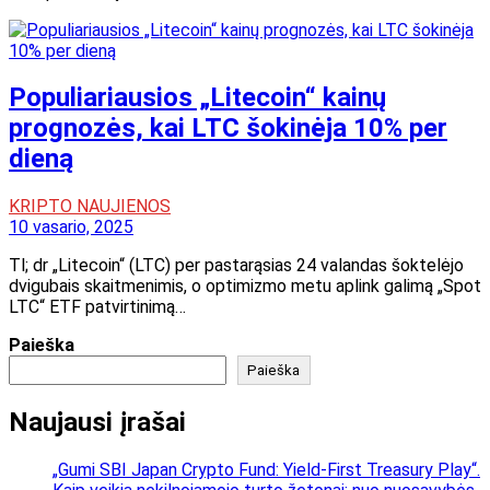
Populiariausios „Litecoin“ kainų
prognozės, kai LTC šokinėja 10% per
dieną
KRIPTO NAUJIENOS
10 vasario, 2025
Tl; dr „Litecoin“ (LTC) per pastarąsias 24 valandas šoktelėjo
dvigubais skaitmenimis, o optimizmo metu aplink galimą „Spot
LTC“ ETF patvirtinimą…
Paieška
Paieška
Naujausi įrašai
„Gumi SBI Japan Crypto Fund: Yield-First Treasury Play“.