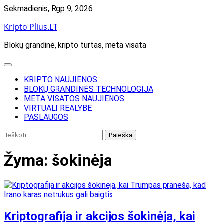
Skip
Sekmadienis, Rgp 9, 2026
to
Kripto Plius.LT
content
Blokų grandinė, kripto turtas, meta visata
KRIPTO NAUJIENOS
BLOKŲ GRANDINĖS TECHNOLOGIJA
META VISATOS NAUJIENOS
VIRTUALI REALYBĖ
PASLAUGOS
Ieškoti:
Žyma:
šokinėja
Kriptografija ir akcijos šokinėja, kai