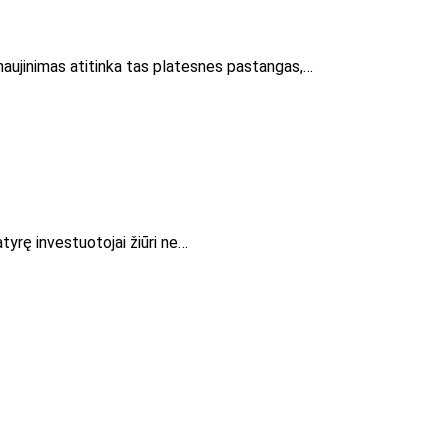
tnaujinimas atitinka tas platesnes pastangas,…
Patyrę investuotojai žiūri ne…