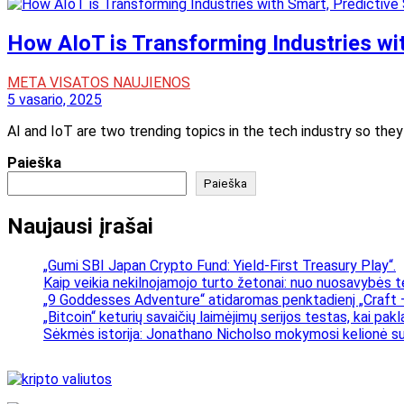
How AIoT is Transforming Industries wi
META VISATOS NAUJIENOS
5 vasario, 2025
AI and IoT are two trending topics in the tech industry so they
Paieška
Paieška
Naujausi įrašai
„Gumi SBI Japan Crypto Fund: Yield-First Treasury Play“.
Kaip veikia nekilnojamojo turto žetonai: nuo nuosavybės t
„9 Goddesses Adventure“ atidaromas penktadienį „Craft –
„Bitcoin“ keturių savaičių laimėjimų serijos testas, kai pa
Sėkmės istorija: Jonathano Nicholso mokymosi kelionė su