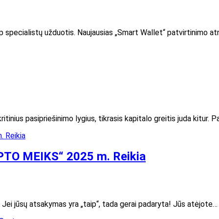
aip specialistų užduotis. Naujausias „Smart Wallet“ patvirtinimo a
itinius pasipriešinimo lygius, tikrasis kapitalo greitis juda kitur. 
TO MEIKS“ 2025 m. Reikia
? Jei jūsų atsakymas yra „taip“, tada gerai padaryta! Jūs atėjote…