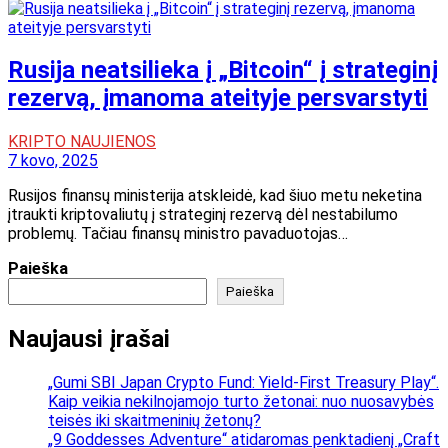
Rusija neatsilieka į „Bitcoin“ į strateginį
rezervą, įmanoma ateityje persvarstyti
KRIPTO NAUJIENOS
7 kovo, 2025
Rusijos finansų ministerija atskleidė, kad šiuo metu neketina
įtraukti kriptovaliutų į strateginį rezervą dėl nestabilumo
problemų. Tačiau finansų ministro pavaduotojas…
Paieška
Paieška
Naujausi įrašai
„Gumi SBI Japan Crypto Fund: Yield-First Treasury Play“.
Kaip veikia nekilnojamojo turto žetonai: nuo nuosavybės
teisės iki skaitmeninių žetonų?
„9 Goddesses Adventure“ atidaromas penktadienį „Craft