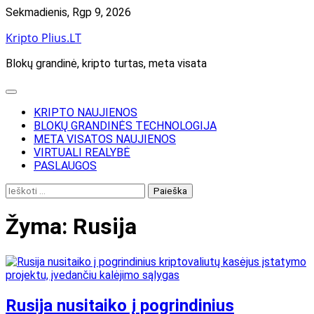
Skip
Sekmadienis, Rgp 9, 2026
to
Kripto Plius.LT
content
Blokų grandinė, kripto turtas, meta visata
KRIPTO NAUJIENOS
BLOKŲ GRANDINĖS TECHNOLOGIJA
META VISATOS NAUJIENOS
VIRTUALI REALYBĖ
PASLAUGOS
Ieškoti:
Žyma:
Rusija
Rusija nusitaiko į pogrindinius