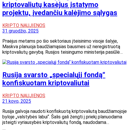
kriptovaliutų kasėjus įstatymo
projektu, įvedančiu kalėjimo sąlygas
KRIPTO NAUJIENOS
31 gruodžio, 2025
Praėjus metams po šio sektoriaus įteisinimo visoje šalyje,
Maskva planuoja baudžiamąsias bausmes už neregistruotą
kriptovaliutų gavybą. Rusijos teisingumo ministerija pasiūlė…
Rusija svarsto „specialųjį fondą“
konfiskuotam kriptovaliutai
KRIPTO NAUJIENOS
21 kovo, 2025
Rusija galvoja naudoti konfiskuotą kriptovaliutą baudžiamojoje
byloje „valstybės labui“. Šalis gali žengti į priekį planuodama
įsteigti vyriausybės kriptovaliutų fondą, naudodama…