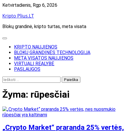
Skip
Ketvirtadienis, Rgp 6, 2026
to
Kripto Plius.LT
content
Blokų grandinė, kripto turtas, meta visata
KRIPTO NAUJIENOS
BLOKŲ GRANDINĖS TECHNOLOGIJA
META VISATOS NAUJIENOS
VIRTUALI REALYBĖ
PASLAUGOS
Ieškoti:
Žyma:
rūpesčiai
„Crypto Market“ praranda 25% vertės,