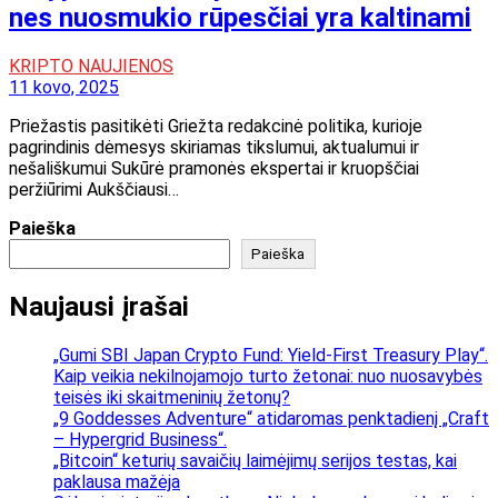
nes nuosmukio rūpesčiai yra kaltinami
KRIPTO NAUJIENOS
11 kovo, 2025
Priežastis pasitikėti Griežta redakcinė politika, kurioje
pagrindinis dėmesys skiriamas tikslumui, aktualumui ir
nešališkumui Sukūrė pramonės ekspertai ir kruopščiai
peržiūrimi Aukščiausi…
Paieška
Paieška
Naujausi įrašai
„Gumi SBI Japan Crypto Fund: Yield-First Treasury Play“.
Kaip veikia nekilnojamojo turto žetonai: nuo nuosavybės
teisės iki skaitmeninių žetonų?
„9 Goddesses Adventure“ atidaromas penktadienį „Craft
– Hypergrid Business“.
„Bitcoin“ keturių savaičių laimėjimų serijos testas, kai
paklausa mažėja