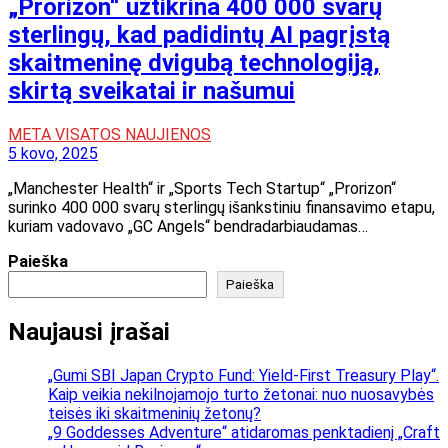
„Prorizon“ užtikrina 400 000 svarų
sterlingų, kad padidintų AI pagrįstą
skaitmeninę dvigubą technologiją,
skirtą sveikatai ir našumui
META VISATOS NAUJIENOS
5 kovo, 2025
„Manchester Health“ ir „Sports Tech Startup“ „Prorizon“
surinko 400 000 svarų sterlingų išankstiniu finansavimo etapu,
kuriam vadovavo „GC Angels“ bendradarbiaudamas…
Paieška
Paieška
Naujausi įrašai
„Gumi SBI Japan Crypto Fund: Yield-First Treasury Play“.
Kaip veikia nekilnojamojo turto žetonai: nuo nuosavybės
teisės iki skaitmeninių žetonų?
„9 Goddesses Adventure“ atidaromas penktadienį „Craft