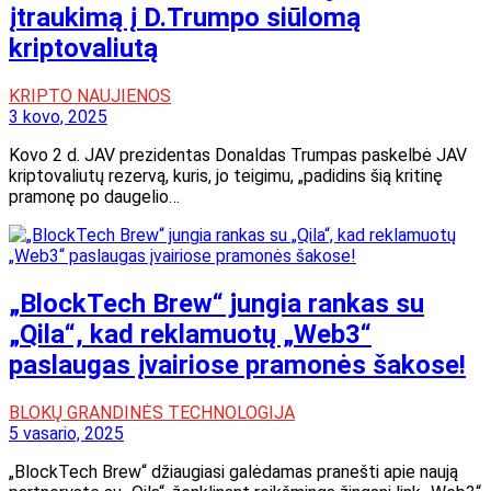
įtraukimą į D.Trumpo siūlomą
kriptovaliutą
KRIPTO NAUJIENOS
3 kovo, 2025
Kovo 2 d. JAV prezidentas Donaldas Trumpas paskelbė JAV
kriptovaliutų rezervą, kuris, jo teigimu, „padidins šią kritinę
pramonę po daugelio…
„BlockTech Brew“ jungia rankas su
„Qila“, kad reklamuotų „Web3“
paslaugas įvairiose pramonės šakose!
BLOKŲ GRANDINĖS TECHNOLOGIJA
5 vasario, 2025
„BlockTech Brew“ džiaugiasi galėdamas pranešti apie naują