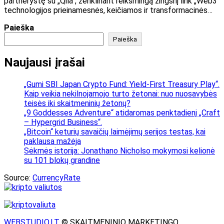
partnerystę su „Qila“, ženklinant reikšmingą žingsnį link „Web3“
technologijos prieinamesnės, keičiamos ir transformacinės…
Paieška
Paieška
Naujausi įrašai
„Gumi SBI Japan Crypto Fund: Yield-First Treasury Play“.
Kaip veikia nekilnojamojo turto žetonai: nuo nuosavybės
teisės iki skaitmeninių žetonų?
„9 Goddesses Adventure“ atidaromas penktadienį „Craft
– Hypergrid Business“.
„Bitcoin“ keturių savaičių laimėjimų serijos testas, kai
paklausa mažėja
Sėkmės istorija: Jonathano Nicholso mokymosi kelionė
su 101 blokų grandine
Source:
CurrencyRate
WEBSTUDIO.LT
© SKAITMENINIO MARKETINGO