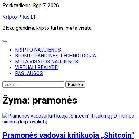
Skip
Penktadienis, Rgp 7, 2026
to
Kripto Plius.LT
content
Blokų grandinė, kripto turtas, meta visata
KRIPTO NAUJIENOS
BLOKŲ GRANDINĖS TECHNOLOGIJA
META VISATOS NAUJIENOS
VIRTUALI REALYBĖ
PASLAUGOS
Ieškoti:
Žyma:
pramonės
Pramonės vadovai kritikuoja „Shitcoin“