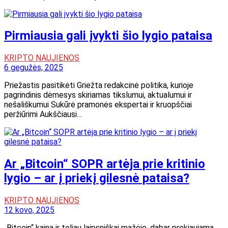
Pirmiausia gali įvykti šio lygio pataisa
KRIPTO NAUJIENOS
6 gegužės, 2025
Priežastis pasitikėti Griežta redakcinė politika, kurioje
pagrindinis dėmesys skiriamas tikslumui, aktualumui ir
nešališkumui Sukūrė pramonės ekspertai ir kruopščiai
peržiūrimi Aukščiausi…
Ar „Bitcoin“ SOPR artėja prie kritinio
lygio – ar į priekį gilesnė pataisa?
KRIPTO NAUJIENOS
12 kovo, 2025
„Bitcoin“ kaina ir toliau laipsniškai mažėjo, dabar prekiaujama