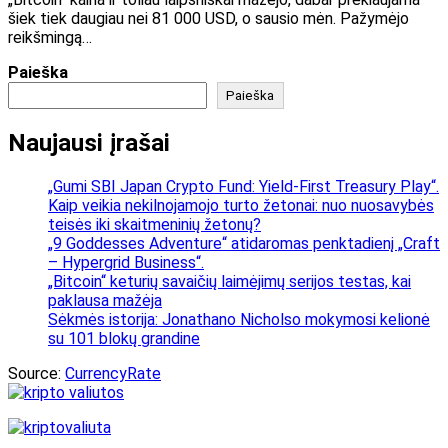
šiek tiek daugiau nei 81 000 USD, o sausio mėn. Pažymėjo
reikšmingą…
Paieška
Paieška
Naujausi įrašai
„Gumi SBI Japan Crypto Fund: Yield-First Treasury Play“.
Kaip veikia nekilnojamojo turto žetonai: nuo nuosavybės
teisės iki skaitmeninių žetonų?
„9 Goddesses Adventure“ atidaromas penktadienį „Craft
– Hypergrid Business“.
„Bitcoin“ keturių savaičių laimėjimų serijos testas, kai
paklausa mažėja
Sėkmės istorija: Jonathano Nicholso mokymosi kelionė
su 101 blokų grandine
Source:
CurrencyRate