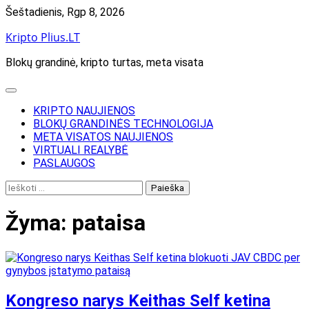
Skip
Šeštadienis, Rgp 8, 2026
to
Kripto Plius.LT
content
Blokų grandinė, kripto turtas, meta visata
KRIPTO NAUJIENOS
BLOKŲ GRANDINĖS TECHNOLOGIJA
META VISATOS NAUJIENOS
VIRTUALI REALYBĖ
PASLAUGOS
Ieškoti:
Žyma:
pataisa
Kongreso narys Keithas Self ketina