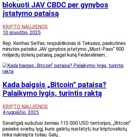
blokuoti JAV CBDC per gynybos
įstatymo pataisą
KRIPTO NAUJIENOS
10 gruodžio, 2025
Rep. Keithas Selfas, respublikonas iš Teksaso, paskutinės
minutės pateikė JAV gynybos įstatymo „Must-Pass“ 900
milijardų dolerių pataisą, pagal kurią Federaliniam…
Kada baigsis „Bitcoin“ pataisa?
Palaikymo lygis, turintis raktą
KRIPTO NAUJIENOS
4 rugpjūčio, 2025
Savaitgalį sudužusi žemiau 115 000 USD teritorijos, „Bitcoin“
pasiekė svarbų lygį, kuris galėtų nustatyti, kur kriptovaliutų
rinka nukreipta toliau. Galų…