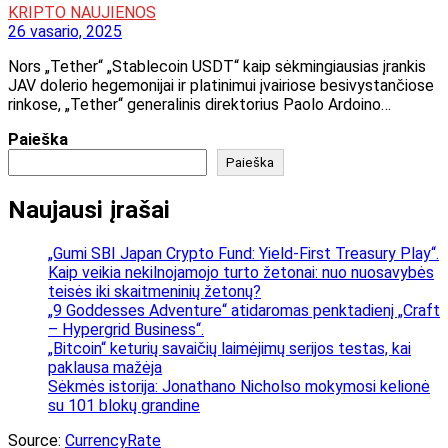
KRIPTO NAUJIENOS
26 vasario, 2025
Nors „Tether“ „Stablecoin USDT“ kaip sėkmingiausias įrankis
JAV dolerio hegemonijai ir platinimui įvairiose besivystančiose
rinkose, „Tether“ generalinis direktorius Paolo Ardoino…
Paieška
Paieška
Naujausi įrašai
„Gumi SBI Japan Crypto Fund: Yield-First Treasury Play“.
Kaip veikia nekilnojamojo turto žetonai: nuo nuosavybės
teisės iki skaitmeninių žetonų?
„9 Goddesses Adventure“ atidaromas penktadienį „Craft
– Hypergrid Business“.
„Bitcoin“ keturių savaičių laimėjimų serijos testas, kai
paklausa mažėja
Sėkmės istorija: Jonathano Nicholso mokymosi kelionė
su 101 blokų grandine
Source:
CurrencyRate