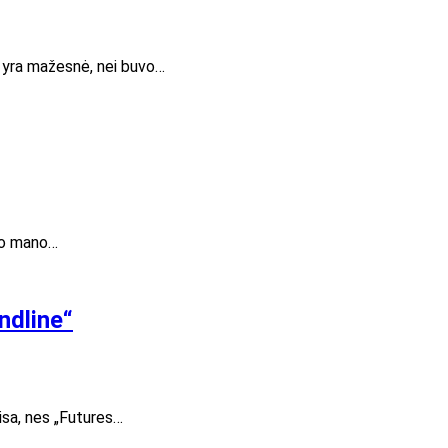
r yra mažesnė, nei buvo…
uvo mano…
ndline“
aisa, nes „Futures…