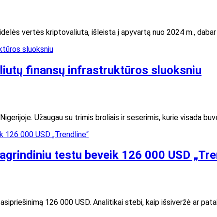
elės vertės kriptovaliuta, išleista į apyvartą nuo 2024 m., daba
liutų finansų infrastruktūros sluoksniu
gerijoje. Užaugau su trimis broliais ir seserimis, kurie visada b
pagrindiniu testu beveik 126 000 USD „Tre
sipriešinimą 126 000 USD. Analitikai stebi, kaip išsiveržė ar pat