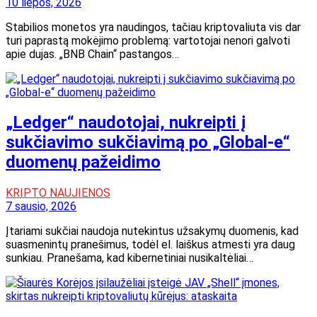
10 liepos, 2026
Stabilios monetos yra naudingos, tačiau kriptovaliuta vis dar
turi paprastą mokėjimo problemą: vartotojai nenori galvoti
apie dujas. „BNB Chain“ pastangos…
„Ledger“ naudotojai, nukreipti į
sukčiavimo sukčiavimą po „Global-e“
duomenų pažeidimo
KRIPTO NAUJIENOS
7 sausio, 2026
Įtariami sukčiai naudoja nutekintus užsakymų duomenis, kad
suasmenintų pranešimus, todėl el. laiškus atmesti yra daug
sunkiau. Pranešama, kad kibernetiniai nusikaltėliai…