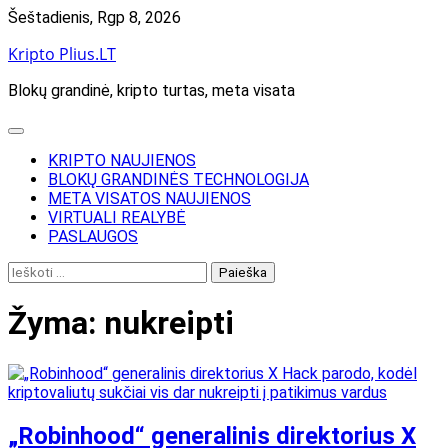
Skip
Šeštadienis, Rgp 8, 2026
to
Kripto Plius.LT
content
Blokų grandinė, kripto turtas, meta visata
KRIPTO NAUJIENOS
BLOKŲ GRANDINĖS TECHNOLOGIJA
META VISATOS NAUJIENOS
VIRTUALI REALYBĖ
PASLAUGOS
Ieškoti:
Žyma:
nukreipti
„Robinhood“ generalinis direktorius X