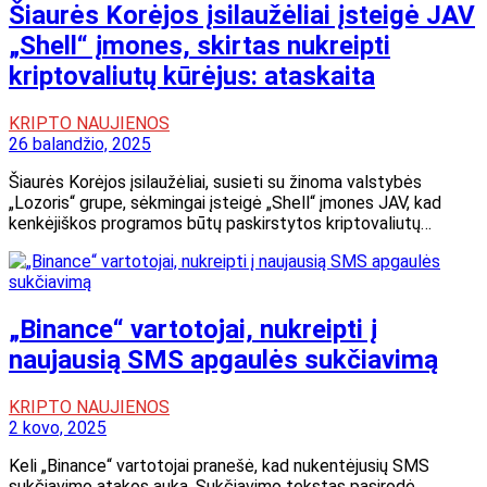
Šiaurės Korėjos įsilaužėliai įsteigė JAV
„Shell“ įmones, skirtas nukreipti
kriptovaliutų kūrėjus: ataskaita
KRIPTO NAUJIENOS
26 balandžio, 2025
Šiaurės Korėjos įsilaužėliai, susieti su žinoma valstybės
„Lozoris“ grupe, sėkmingai įsteigė „Shell“ įmones JAV, kad
kenkėjiškos programos būtų paskirstytos kriptovaliutų…
„Binance“ vartotojai, nukreipti į
naujausią SMS apgaulės sukčiavimą
KRIPTO NAUJIENOS
2 kovo, 2025
Keli „Binance“ vartotojai pranešė, kad nukentėjusių SMS
sukčiavimo atakos auka. Sukčiavimo tekstas pasirodė