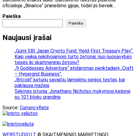
oficialioje „Binance“ pranešimo gijoje, todėl jis beveik…
Paieška
Paieška
Naujausi įrašai
„Gumi SBI Japan Crypto Fund: Yield-First Treasury Play“.
Kaip veikia nekilnojamojo turto žetonai: nuo nuosavybės
teisės iki skaitmeninių žetonų?
„9 Goddesses Adventure“ atidaromas penktadienį „Craft
– Hypergrid Business“.
„Bitcoin“ keturių savaičių laimėjimų serijos testas, kai
paklausa mažėja
Sėkmės istorija: Jonathano Nicholso mokymosi kelionė
su 101 blokų grandine
Source:
CurrencyRate
WEBSTUDIO.LT
© SKAITMENINIO MARKETINGO