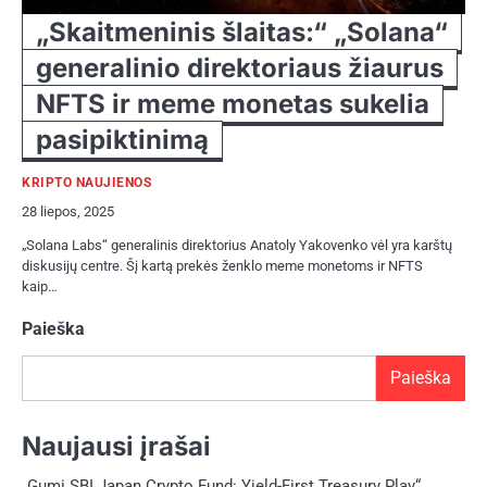
„Skaitmeninis šlaitas:“ „Solana“
generalinio direktoriaus žiaurus
NFTS ir meme monetas sukelia
pasipiktinimą
KRIPTO NAUJIENOS
28 liepos, 2025
„Solana Labs“ generalinis direktorius Anatoly Yakovenko vėl yra karštų
diskusijų centre. Šį kartą prekės ženklo meme monetoms ir NFTS
kaip…
Paieška
Paieška
Naujausi įrašai
„Gumi SBI Japan Crypto Fund: Yield-First Treasury Play“.