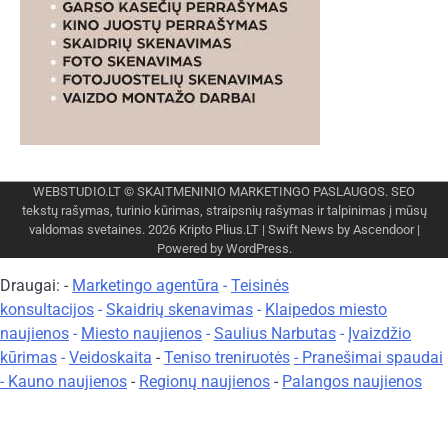
WEBSTUDIO.LT
© SKAITMENINIO MARKETINGO PASLAUGOS. SEO
tekstų rašymas, turinio kūrimas, straipsnių rašymas ir talpinimas į mūsų
valdomas svetaines. 2026
Kripto Plius.LT
| Swift News by
Ascendoor
|
Powered by
WordPress
.
Draugai: -
Marketingo agentūra
-
Teisinės
konsultacijos
-
Skaidrių skenavimas
-
Klaipedos miesto
naujienos
-
Miesto naujienos
-
Saulius Narbutas
-
Įvaizdžio
kūrimas
-
Veidoskaita
-
Teniso treniruotės
- Pranešimai spaudai
-
Kauno naujienos
-
Regionų naujienos
-
Palangos naujienos