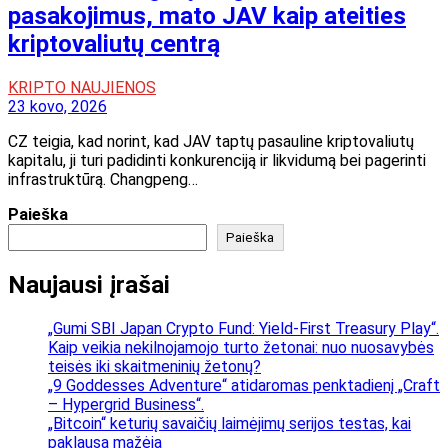
pasakojimus, mato JAV kaip ateities
kriptovaliutų centrą
KRIPTO NAUJIENOS
23 kovo, 2026
CZ teigia, kad norint, kad JAV taptų pasauline kriptovaliutų
kapitalu, ji turi padidinti konkurenciją ir likvidumą bei pagerinti
infrastruktūrą. Changpeng…
Paieška
Paieška
Naujausi įrašai
„Gumi SBI Japan Crypto Fund: Yield-First Treasury Play“.
Kaip veikia nekilnojamojo turto žetonai: nuo nuosavybės
teisės iki skaitmeninių žetonų?
„9 Goddesses Adventure“ atidaromas penktadienį „Craft
– Hypergrid Business“.
„Bitcoin“ keturių savaičių laimėjimų serijos testas, kai
paklausa mažėja