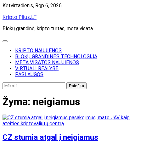
Skip
Ketvirtadienis, Rgp 6, 2026
to
Kripto Plius.LT
content
Blokų grandinė, kripto turtas, meta visata
KRIPTO NAUJIENOS
BLOKŲ GRANDINĖS TECHNOLOGIJA
META VISATOS NAUJIENOS
VIRTUALI REALYBĖ
PASLAUGOS
Ieškoti:
Žyma:
neigiamus
CZ stumia atgal į neigiamus