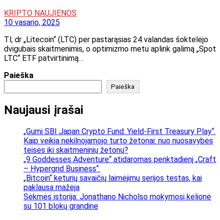
KRIPTO NAUJIENOS
10 vasario, 2025
Tl; dr „Litecoin“ (LTC) per pastarąsias 24 valandas šoktelėjo
dvigubais skaitmenimis, o optimizmo metu aplink galimą „Spot
LTC“ ETF patvirtinimą…
Paieška
Paieška
Naujausi įrašai
„Gumi SBI Japan Crypto Fund: Yield-First Treasury Play“.
Kaip veikia nekilnojamojo turto žetonai: nuo nuosavybės
teisės iki skaitmeninių žetonų?
„9 Goddesses Adventure“ atidaromas penktadienį „Craft
– Hypergrid Business“.
„Bitcoin“ keturių savaičių laimėjimų serijos testas, kai
paklausa mažėja
Sėkmės istorija: Jonathano Nicholso mokymosi kelionė
su 101 blokų grandine