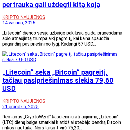
pertrauka gali uždegti kitą koją
KRIPTO NAUJIENOS
14 vasario, 2026
„Litecoin“ dienos sesiją užbaigė pakilusia gaida, pranešdama
apie atnaujintą trumpalaikį pagreitį, kai kaina spaudžia
pagrindinį pasipriešinimo lygį. Kadangi 57 USD…
„Litecoin“ seka „Bitcoin“ pagreitį,
tačiau pasipriešinimas siekia 79,60
USD
KRIPTO NAUJIENOS
21 gruodžio, 2025
Remiantis „CryptoWzrd“ kasdieniniu atnaujinimu, „Litecoin“
(LTC) dieną baigė smarkiai ir atidžiai stebėjo bendrą Bitcoin
rinkos nuotaiką. Nors laikant virš 75,20…