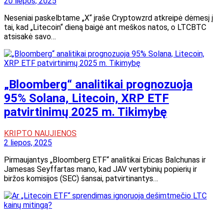
20 liepos, 2025
Neseniai paskelbtame „X“ įraše Cryptowzrd atkreipė dėmesį į
tai, kad „Litecoin“ dieną baigė ant meškos natos, o LTCBTC
atsisakė savo…
„Bloomberg“ analitikai prognozuoja
95% Solana, Litecoin, XRP ETF
patvirtinimų 2025 m. Tikimybę
KRIPTO NAUJIENOS
2 liepos, 2025
Pirmaujantys „Bloomberg ETF“ analitikai Ericas Balchunas ir
Jamesas Seyffartas mano, kad JAV vertybinių popierių ir
biržos komisijos (SEC) šansai, patvirtinantys…