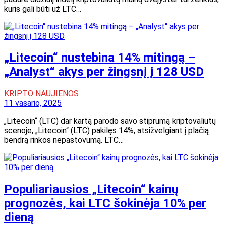
kuris gali būti už LTC…
„Litecoin“ nustebina 14% mitingą –
„Analyst“ akys per žingsnį į 128 USD
KRIPTO NAUJIENOS
11 vasario, 2025
„Litecoin“ (LTC) dar kartą parodo savo stiprumą kriptovaliutų
scenoje, „Litecoin“ (LTC) pakilęs 14%, atsižvelgiant į plačią
bendrą rinkos nepastovumą. LTC…
Populiariausios „Litecoin“ kainų
prognozės, kai LTC šokinėja 10% per
dieną