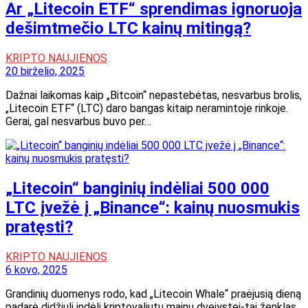
Ar „Litecoin ETF“ sprendimas ignoruoja
dešimtmečio LTC kainų mitingą?
KRIPTO NAUJIENOS
20 birželio, 2025
Dažnai laikomas kaip „Bitcoin“ nepastebėtas, nesvarbus brolis,
„Litecoin ETF“ (LTC) daro bangas kitaip neramintoje rinkoje.
Gerai, gal nesvarbus buvo per…
„Litecoin“ banginių indėliai 500 000
LTC įvežė į „Binance“: kainų nuosmukis
pratęsti?
KRIPTO NAUJIENOS
6 kovo, 2025
Grandinių duomenys rodo, kad „Litecoin Whale“ praėjusią dieną
padarė didžiulį indėlį kriptovaliutų mainų dvejystei-tai ženklas,