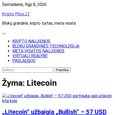
Skip
Šeštadienis, Rgp 8, 2026
to
Kripto Plius.LT
content
Blokų grandinė, kripto turtas, meta visata
KRIPTO NAUJIENOS
BLOKŲ GRANDINĖS TECHNOLOGIJA
META VISATOS NAUJIENOS
VIRTUALI REALYBĖ
PASLAUGOS
Ieškoti:
Žyma:
Litecoin
„Litecoin“ užbaigia „Bullish“ – 57 USD