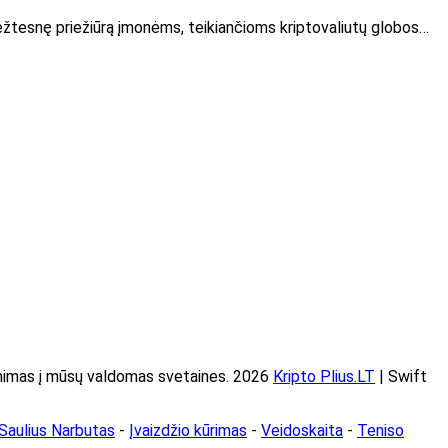
riežtesnę priežiūrą įmonėms, teikiančioms kriptovaliutų globos…
imas į mūsų valdomas svetaines. 2026
Kripto Plius.LT
| Swift
Saulius Narbutas
-
Įvaizdžio kūrimas
-
Veidoskaita
-
Teniso