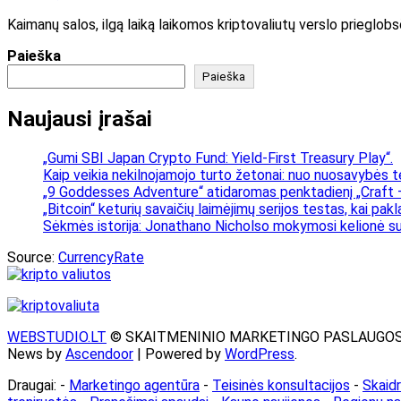
Kaimanų salos, ilgą laiką laikomos kriptovaliutų verslo prieglob
Paieška
Paieška
Naujausi įrašai
„Gumi SBI Japan Crypto Fund: Yield-First Treasury Play“.
Kaip veikia nekilnojamojo turto žetonai: nuo nuosavybės t
„9 Goddesses Adventure“ atidaromas penktadienį „Craft –
„Bitcoin“ keturių savaičių laimėjimų serijos testas, kai pa
Sėkmės istorija: Jonathano Nicholso mokymosi kelionė su
Source:
CurrencyRate
WEBSTUDIO.LT
© SKAITMENINIO MARKETINGO PASLAUGOS. SEO te
News by
Ascendoor
| Powered by
WordPress
.
Draugai: -
Marketingo agentūra
-
Teisinės konsultacijos
-
Skaid