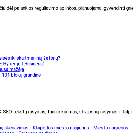
sčiu dėl palankios reguliavimo aplinkos, planuojama įgyvendinti g
eisės iki skaitmeninių žetonų?
 Hypergrid Business“.
klausa mažėja
 101 blokų grandine
kstų rašymas, turinio kūrimas, straipsnių rašymas ir talpin
rių skenavimas
-
Klaipedos miesto naujienos
-
Miesto naujienos
-