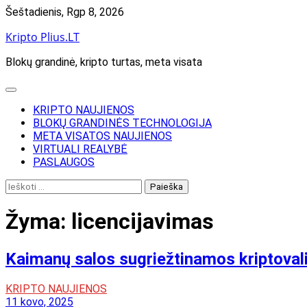
Skip
Šeštadienis, Rgp 8, 2026
to
Kripto Plius.LT
content
Blokų grandinė, kripto turtas, meta visata
KRIPTO NAUJIENOS
BLOKŲ GRANDINĖS TECHNOLOGIJA
META VISATOS NAUJIENOS
VIRTUALI REALYBĖ
PASLAUGOS
Ieškoti:
Žyma:
licencijavimas
Kaimanų salos sugriežtinamos kriptoval
KRIPTO NAUJIENOS
11 kovo, 2025