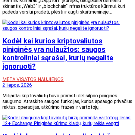
Sentilis Kumaras „Dappfort“ įkūrėjas, daugiausia dėmesio
skiriantis „Web3“ ir „blockchain“ infrastruktūros kūrimui, kuri
padeda verslui pradėti, plėsti ir augti skaitmeninėje…
Kodėl kai kurios kriptovaliutos
piniginės yra nulaužtos: saugos
kontroliniai sąrašai, kurių negalite
ignoruoti?
META VISATOS NAUJIENOS
2 liepos, 2026
Milijardai kriptovaliutų buvo prarasti dėl silpno piniginės
saugumo. Atraskite saugos funkcijas, kurios apsaugo privačius
raktus, operacijas, atkūrimo frazes ir vartotojų…