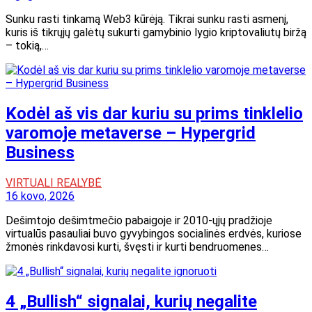
Sunku rasti tinkamą Web3 kūrėją. Tikrai sunku rasti asmenį,
kuris iš tikrųjų galėtų sukurti gamybinio lygio kriptovaliutų biržą
– tokią,…
Kodėl aš vis dar kuriu su prims tinklelio
varomoje metaverse – Hypergrid
Business
VIRTUALI REALYBĖ
16 kovo, 2026
Dešimtojo dešimtmečio pabaigoje ir 2010-ųjų pradžioje
virtualūs pasauliai buvo gyvybingos socialinės erdvės, kuriose
žmonės rinkdavosi kurti, švęsti ir kurti bendruomenes…
4 „Bullish“ signalai, kurių negalite