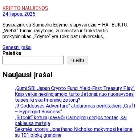
KRIPTO NAUJIENOS
24 liepos, 2025
Susipažink su Samueliu Edyme, slapyvardžiu – HA -BUKTU.
„Web3“ turinio rašytojas, žurnalistas ir trokštantis
prekybininkas „Edyme“ yra toks pat universalus,…
Navigacija
Senesni įrašai
Paieška
tarp
Paieška
įrašų
Naujausi įrašai
„Gumi SBI Japan Crypto Fund: Yield-First Treasury Play“.
Kaip veikia nekilnojamojo turto žetonai: nuo nuosavybės
teisės iki skaitmeninių žetonų?
„9 Goddesses Adventure“ atidaromas penktadienį „Craft
– Hypergrid Business“.
„Bitcoin“ keturių savaičių laimėjimų serijos testas, kai
paklausa mažėja
Sėkmės istorija: Jonathano Nicholso mokymosi kelionė
su 101 blokų grandine