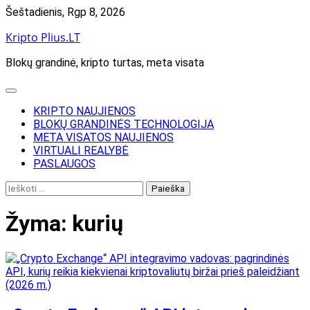
Skip
Šeštadienis, Rgp 8, 2026
to
Kripto Plius.LT
content
Blokų grandinė, kripto turtas, meta visata
KRIPTO NAUJIENOS
BLOKŲ GRANDINĖS TECHNOLOGIJA
META VISATOS NAUJIENOS
VIRTUALI REALYBĖ
PASLAUGOS
Ieškoti:
Žyma:
kurių