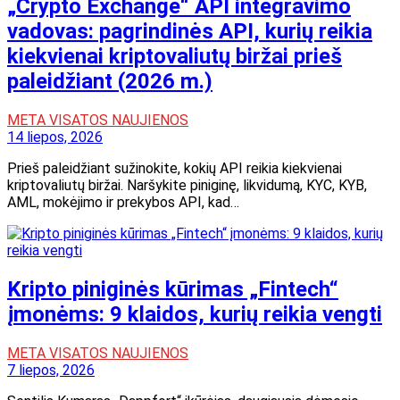
„Crypto Exchange“ API integravimo
vadovas: pagrindinės API, kurių reikia
kiekvienai kriptovaliutų biržai prieš
paleidžiant (2026 m.)
META VISATOS NAUJIENOS
14 liepos, 2026
Prieš paleidžiant sužinokite, kokių API reikia kiekvienai
kriptovaliutų biržai. Naršykite piniginę, likvidumą, KYC, KYB,
AML, mokėjimo ir prekybos API, kad…
Kripto piniginės kūrimas „Fintech“
įmonėms: 9 klaidos, kurių reikia vengti
META VISATOS NAUJIENOS
7 liepos, 2026