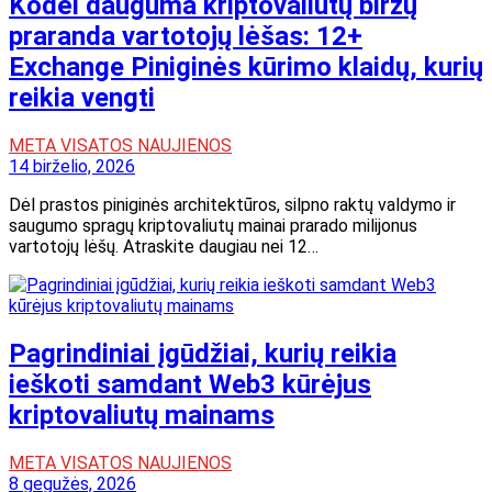
Kodėl dauguma kriptovaliutų biržų
praranda vartotojų lėšas: 12+
Exchange Piniginės kūrimo klaidų, kurių
reikia vengti
META VISATOS NAUJIENOS
14 birželio, 2026
Dėl prastos piniginės architektūros, silpno raktų valdymo ir
saugumo spragų kriptovaliutų mainai prarado milijonus
vartotojų lėšų. Atraskite daugiau nei 12…
Pagrindiniai įgūdžiai, kurių reikia
ieškoti samdant Web3 kūrėjus
kriptovaliutų mainams
META VISATOS NAUJIENOS
8 gegužės, 2026