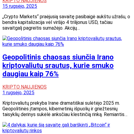
KRIPTO NAUJIENOS
15 rugsėjo, 2025
„Crypto Markets“ praėjusią savaitę pasibaigė aukštu užrašu, o
bendra kapitalizacija vėl viršijo 4 trilijonus USD, tačiau
savaitgalį pagreitis sumažėjo. Akcijų…
Geopolitinis chaosas siunčia Irano
kriptovaliutų srautus, kurie smuko
daugiau kaip 76%
KRIPTO NAUJIENOS
1 rugsėjo, 2025
Kriptovaliutų prekyba Irane dramatiškai sulėtėjo 2025 m.
Geopolitinės įtampos, kibernetinių išpuolių ir griežtesnių
taisyklių derinys sukėlė anksčiau klestinčią rinką. Remiantis…