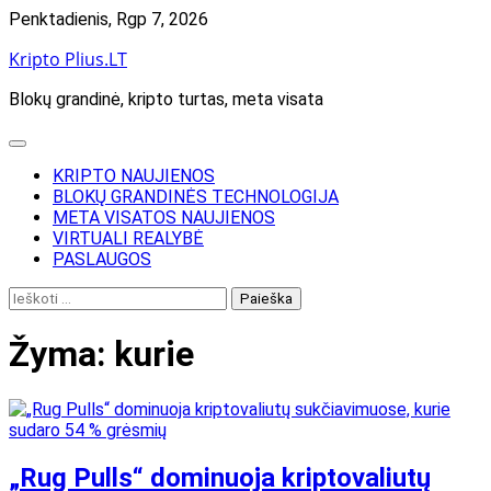
Skip
Penktadienis, Rgp 7, 2026
to
Kripto Plius.LT
content
Blokų grandinė, kripto turtas, meta visata
KRIPTO NAUJIENOS
BLOKŲ GRANDINĖS TECHNOLOGIJA
META VISATOS NAUJIENOS
VIRTUALI REALYBĖ
PASLAUGOS
Ieškoti:
Žyma:
kurie
„Rug Pulls“ dominuoja kriptovaliutų