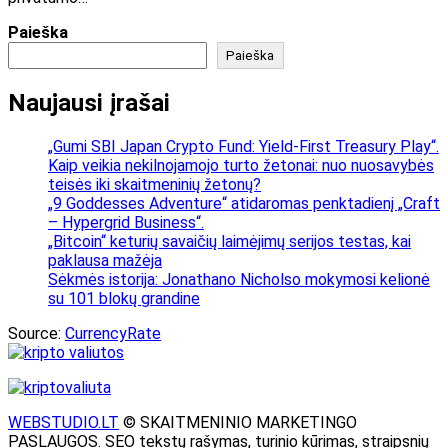
Paieška
Paieška
Naujausi įrašai
„Gumi SBI Japan Crypto Fund: Yield-First Treasury Play“.
Kaip veikia nekilnojamojo turto žetonai: nuo nuosavybės
teisės iki skaitmeninių žetonų?
„9 Goddesses Adventure“ atidaromas penktadienį „Craft
– Hypergrid Business“.
„Bitcoin“ keturių savaičių laimėjimų serijos testas, kai
paklausa mažėja
Sėkmės istorija: Jonathano Nicholso mokymosi kelionė
su 101 blokų grandine
Source:
CurrencyRate
WEBSTUDIO.LT
© SKAITMENINIO MARKETINGO
PASLAUGOS. SEO tekstų rašymas, turinio kūrimas, straipsnių