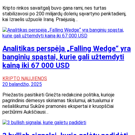
Kripto rinkos savaitgalį buvo gana rami, nes turtas
stabilizavosi po 200 milijardų dolerių sąvartyno penktadienį,
kai Izraelis užpuolė Iraną. Praėjusią…
Analitikas perspėja „Falling Wedge“ yra
banginių spąstai, kurie gali užtemdyti
kainą iki 67 000 USD
KRIPTO NAUJIENOS
20 balandžio, 2025
Priežastis pasitikėti Griežta redakcinė politika, kurioje
pagrindinis dėmesys skiriamas tikslumui, aktualumui ir
nešališkumui Sukūrė pramonės ekspertai ir kruopščiai
peržiūrimi Aukščiausi…