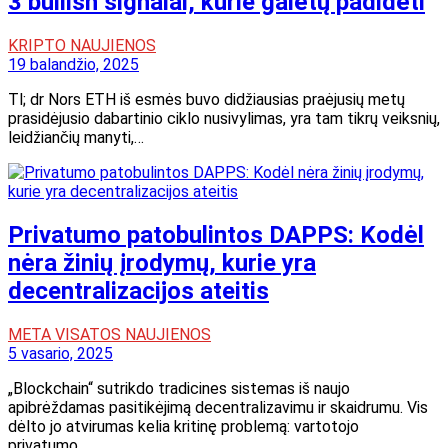
3 bullish signalai, kurie galėtų padidėti
KRIPTO NAUJIENOS
19 balandžio, 2025
Tl; dr Nors ETH iš esmės buvo didžiausias praėjusių metų
prasidėjusio dabartinio ciklo nusivylimas, yra tam tikrų veiksnių,
leidžiančių manyti,…
Privatumo patobulintos DAPPS: Kodėl
nėra žinių įrodymų, kurie yra
decentralizacijos ateitis
META VISATOS NAUJIENOS
5 vasario, 2025
„Blockchain“ sutrikdo tradicines sistemas iš naujo
apibrėždamas pasitikėjimą decentralizavimu ir skaidrumu. Vis
dėlto jo atvirumas kelia kritinę problemą: vartotojo
privatumo…